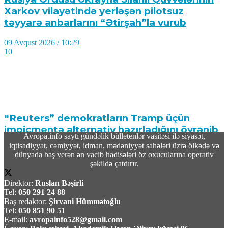
Xarkov vilayətində yerləşən pilotsuz
təyyarə anbarlarını “Ətirşah”la vurub
09 Avqust 2026 / 10:29
10
“Reuters” demokratların Tramp üçün
impiçmentə alternativ hazırladığını öyrənib
Avropa.info saytı gündəlik bülletenlər vasitəsi ilə siyasət,
iqtisadiyyat, cəmiyyət, idman, mədəniyyət sahələri üzrə ölkədə və
09 Avqust 2026 / 10:19
dünyada baş verən ən vacib hadisələri öz oxucularına operativ
12
şəkildə çatdırır.
Direktor:
Ruslan Bəşirli
Tel:
050 291 24 88
Baş redaktor:
Şirvani Hümmətoğlu
Tel:
050 851 90 51
E-mail:
avropainfo528@gmail.com
TASS: Ukrayna Silahlı Qüvvələri üçün yerüstü