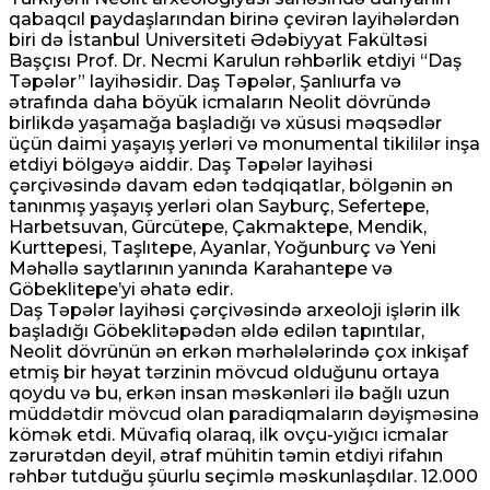
qabaqcıl paydaşlarından birinə çevirən layihələrdən
biri də İstanbul Universiteti Ədəbiyyat Fakültəsi
Başçısı Prof. Dr. Necmi Karulun rəhbərlik etdiyi “Daş
Təpələr” layihəsidir. Daş Təpələr, Şanlıurfa və
ətrafında daha böyük icmaların Neolit ​​dövründə
birlikdə yaşamağa başladığı və xüsusi məqsədlər
üçün daimi yaşayış yerləri və monumental tikililər inşa
etdiyi bölgəyə aiddir. Daş Təpələr layihəsi
çərçivəsində davam edən tədqiqatlar, bölgənin ən
tanınmış yaşayış yerləri olan Sayburç, Sefertepe,
Harbetsuvan, Gürcütepe, Çakmaktepe, Mendik,
Kurttepesi, Taşlıtepe, Ayanlar, Yoğunburç və Yeni
Məhəllə saytlarının yanında Karahantepe və
Göbeklitepe’yi əhatə edir.
Daş Təpələr layihəsi çərçivəsində arxeoloji işlərin ilk
başladığı Göbeklitəpədən əldə edilən tapıntılar,
Neolit ​​dövrünün ən erkən mərhələlərində çox inkişaf
etmiş bir həyat tərzinin mövcud olduğunu ortaya
qoydu və bu, erkən insan məskənləri ilə bağlı uzun
müddətdir mövcud olan paradiqmaların dəyişməsinə
kömək etdi. Müvafiq olaraq, ilk ovçu-yığıcı icmalar
zərurətdən deyil, ətraf mühitin təmin etdiyi rifahın
rəhbər tutduğu şüurlu seçimlə məskunlaşdılar. 12.000