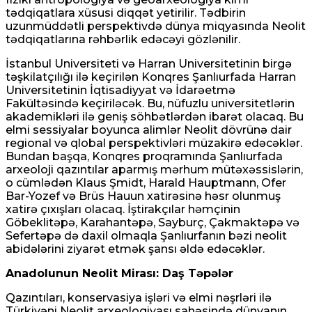
tədqiqatlara xüsusi diqqət yetirilir. Tədbirin
uzunmüddətli perspektivdə dünya miqyasında Neolit
​​tədqiqatlarına rəhbərlik edəcəyi gözlənilir.
İstanbul Universiteti və Harran Universitetinin birgə
təşkilatçılığı ilə keçirilən Konqres Şanlıurfada Harran
Universitetinin İqtisadiyyat və İdarəetmə
Fakültəsində keçiriləcək. Bu, nüfuzlu universitetlərin
akademikləri ilə geniş söhbətlərdən ibarət olacaq. Bu
elmi sessiyalar boyunca alimlər Neolit ​​dövrünə dair
regional və qlobal perspektivləri müzakirə edəcəklər.
Bundan başqa, Konqres proqramında Şanlıurfada
arxeoloji qazıntılar aparmış mərhum mütəxəssislərin,
o cümlədən Klaus Şmidt, Harald Hauptmann, Ofer
Bar-Yozef və Brüs Hauun xatirəsinə həsr olunmuş
xatirə çıxışları olacaq. İştirakçılar həmçinin
Göbeklitəpə, Karahantəpə, Sayburç, Çakmaktəpə və
Sefertəpə də daxil olmaqla Şanlıurfanın bəzi neolit ​​
abidələrini ziyarət etmək şansı əldə edəcəklər.
Anadolunun Neolit ​​Mirası: Daş Təpələr
Qazıntıları, konservasiya işləri və elmi nəşrləri ilə
Türkiyəni Neolit ​​arxeologiyası sahəsində dünyanın