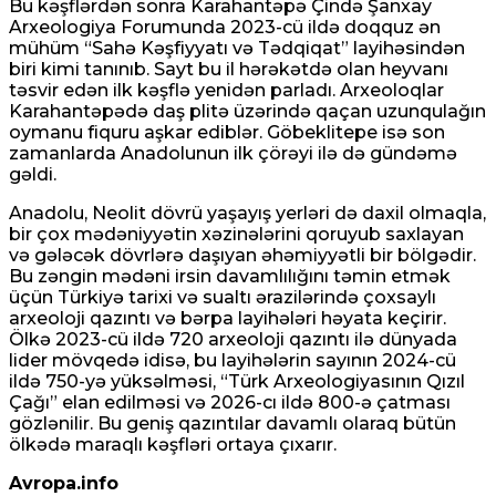
Bu kəşflərdən sonra Karahantəpə Çində Şanxay
Arxeologiya Forumunda 2023-cü ildə doqquz ən
mühüm “Sahə Kəşfiyyatı və Tədqiqat” layihəsindən
biri kimi tanınıb. Sayt bu il hərəkətdə olan heyvanı
təsvir edən ilk kəşflə yenidən parladı. Arxeoloqlar
Karahantəpədə daş plitə üzərində qaçan uzunqulağın
oymanu fiquru aşkar ediblər. Göbeklitepe isə son
zamanlarda Anadolunun ilk çörəyi ilə də gündəmə
gəldi.
Anadolu, Neolit ​​dövrü yaşayış yerləri də daxil olmaqla,
bir çox mədəniyyətin xəzinələrini qoruyub saxlayan
və gələcək dövrlərə daşıyan əhəmiyyətli bir bölgədir.
Bu zəngin mədəni irsin davamlılığını təmin etmək
üçün Türkiyə tarixi və sualtı ərazilərində çoxsaylı
arxeoloji qazıntı və bərpa layihələri həyata keçirir.
Ölkə 2023-cü ildə 720 arxeoloji qazıntı ilə dünyada
lider mövqedə idisə, bu layihələrin sayının 2024-cü
ildə 750-yə yüksəlməsi, “Türk Arxeologiyasının Qızıl
Çağı” elan edilməsi və 2026-cı ildə 800-ə çatması
gözlənilir. Bu geniş qazıntılar davamlı olaraq bütün
ölkədə maraqlı kəşfləri ortaya çıxarır.
Avropa.info