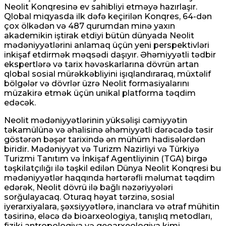
Neolit ​​Konqresinə ev sahibliyi etməyə hazırlaşır.
Qlobal miqyasda ilk dəfə keçirilən Konqres, 64-dən
çox ölkədən və 487 qurumdan minə yaxın
akademikin iştirak etdiyi bütün dünyada Neolit ​​
mədəniyyətlərini anlamaq üçün yeni perspektivləri
inkişaf etdirmək məqsədi daşıyır. Əhəmiyyətli tədbir
ekspertlərə və tarix həvəskarlarına dövrün artan
qlobal sosial mürəkkəbliyini işıqlandıraraq, müxtəlif
bölgələr və dövrlər üzrə Neolit ​​formasiyalarını
müzakirə etmək üçün unikal platforma təqdim
edəcək.
Neolit ​​mədəniyyətlərinin yüksəlişi cəmiyyətin
təkamülünə və əhalisinə əhəmiyyətli dərəcədə təsir
göstərən bəşər tarixində ən mühüm hadisələrdən
biridir. Mədəniyyət və Turizm Nazirliyi və Türkiyə
Turizmi Tanıtım və İnkişaf Agentliyinin (TGA) birgə
təşkilatçılığı ilə təşkil edilən Dünya Neolit ​​Konqresi bu
mədəniyyətlər haqqında hərtərəfli məlumat təqdim
edərək, Neolit ​​dövrü ilə bağlı nəzəriyyələri
sorğulayacaq. Oturaq həyat tərzinə, sosial
iyerarxiyalara, şəxsiyyətlərə, inanclara və ətraf mühitin
təsirinə, eləcə də bioarxeologiya, tanışlıq metodları,
fiziki antropologiya və geoarxeologiya kimi