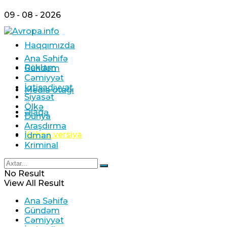
09 - 08 - 2026
Haqqımızda
Ana Səhifə
Reklam
Gündəm
Cəmiyyət
İqtisadiyyat
Media otağı
Siyasət
Ölkə
Əlaqə
Dünya
Araşdırma
Köhnə versiya
İdman
Kriminal
No Result
View All Result
Ana Səhifə
Gündəm
Cəmiyyət