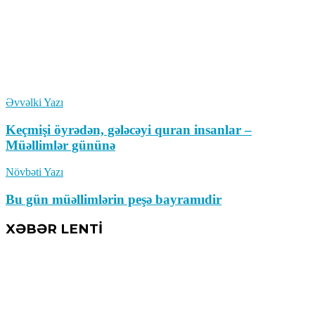
Əvvəlki Yazı
Keçmişi öyrədən, gələcəyi quran insanlar –
Müəllimlər gününə
Növbəti Yazı
Bu gün müəllimlərin peşə bayramıdir
XƏBƏR LENTİ