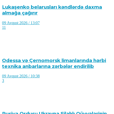
Lukaşenko belarusları kəndlərdə daxma
almağa çağırır
09 Avqust 2026 / 13:07
11
Odessa və Çernomorsk limanlarında hərbi
texnika anbarlarına zərbələr endirilib
09 Avqust 2026 / 10:38
3
Rusiya Ordusu Ukrayna Silahlı Qüvvələrinin