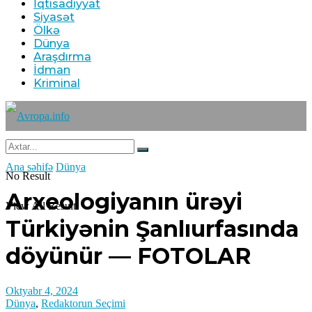
İqtisadiyyat
Siyasət
Ölkə
Dünya
Araşdırma
İdman
Kriminal
Ana səhifə
Dünya
No Result
Arxeologiyanın ürəyi
View All Result
Türkiyənin Şanlıurfasında
döyünür — FOTOLAR
Oktyabr 4, 2024
Dünya
,
Redaktorun Seçimi