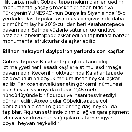
illik tarixə malik Göbeklitəpə məlum olan ən qədim
monumental yaşayış məskənlərindən biridir və
Türkiyənin YUNESKO-nun Dünya İrs Siyahısında 18-ci
yerdədir. Daş Təpələr təşəbbüsü çərçivəsində daha
bir mühüm layihə 2019-cu ildən bəri Karahantəpədə
davam edir. Səthdə yüzlərlə sütunun göründüyü
ərazidə Göbeklitəpədə aşkar edilən tapıntılara bənzər
monumental strukturlar da aşkar edilib.
Bilinən hekayəni dəyişdirən yerlərdə son kəşflər
Göbeklitəpə və Karahantəpə qlobal arxeoloji
ictimaiyyəti hər il əsaslı kəşflərlə stimullaşdırmağa
davam edir. Keçən ilin oktyabrında Karahantəpədə
öz dövrünün ən böyük məlum insan heykəli aşkar
edilib. Tarixdən əvvəlki sənətin görkəmli nümunəsi
olan heykəl skamyada oturan 2,45 metr
hündürlüyündə bir fiqurdur və insanı təsvir etdiyi
güman edilir. Arxeoloqlar Göbeklitəpədə çöl
donuzuna aid canlı ölçüdə əhəng daşı heykəli də
tapıblar. Fiqurun səthində qırmızı, ağ və qara piqment
izləri var və dövrünün sağ qalan ilk tam miqyaslı
boyalı heyvan heykəlidir.