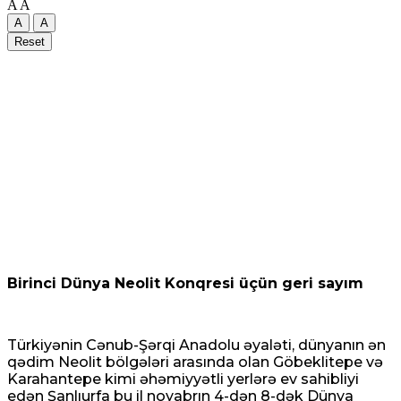
A
A
A
A
Reset
Birinci Dünya Neolit ​​Konqresi üçün geri sayım
Türkiyənin Cənub-Şərqi Anadolu əyaləti, dünyanın ən
qədim Neolit ​​bölgələri arasında olan Göbeklitepe və
Karahantepe kimi əhəmiyyətli yerlərə ev sahibliyi
edən Şanlıurfa bu il noyabrın 4-dən 8-dək Dünya