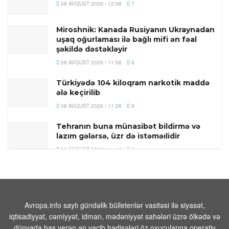
08 AVQUST 2026 / 12:08
7
Miroshnik: Kanada Rusiyanın Ukraynadan
uşaq oğurlaması ilə bağlı mifi ən fəal
şəkildə dəstəkləyir
08 AVQUST 2026 / 11:58
8
Türkiyədə 104 kiloqram narkotik maddə
ələ keçirilib
08 AVQUST 2026 / 11:28
9
Tehranın buna münasibət bildirmə və
lazım gələrsə, üzr də istəməılidir
08 AVQUST 2026 / 11:19
5
Xocavənd Rayonunda traktor minaya
düşdü
08 AVQUST 2026 / 11:11
10
Avropa.info saytı gündəlik bülletenlər vasitəsi ilə siyasət,
Pasinyan -Sülhü dönməz etmək üçün
iqtisadiyyat, cəmiyyət, idman, mədəniyyət sahələri üzrə ölkədə və
“Qarabağ ermənilərinin geri qayıtması”
dünyada baş verən ən vacib hadisələri öz oxucularına operativ