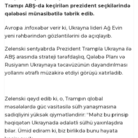
Trampı ABŞ-da keçirilən prezident seçkilərində
qələbəsi münasibətilə təbrik edib.
Avropa .info
xəbər verir ki, Ukrayna lideri Ağ Evin
yeni rəhbərindən gözləntilərini də açıqlayıb.
Zelenski sentyabrda Prezident Trampla Ukrayna ilə
ABŞ arasında strateji tərəfdaşlıq, Qələbə Planı və
Rusiyanın Ukraynaya təcavüzünün dayandırılması
yollarını ətraflı müzakirə etdiyi görüşü xatırladıb.
Zelenski qeyd edib ki, o, Trampın qlobal
məsələlərdə güc vasitəsilə sülh yanaşmasına
sadiqliyini yüksək qiymətləndirir: “Məhz bu prinsip
həqiqətən Ukraynada ədalətli sülhü yaxınlaşdıra
bilər. Ümid edirəm ki, biz birlikdə bunu həyata