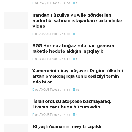
08 AVQUST 2026 / 18:06
9
İrandan Füzuliyə PUA ilə göndərilən
narkotiki satmaq istəyərkən saxlanildilar -
Video
08 AVQUST 2026 / 18:00
9
BƏƏ Hörmüz boğazında İran gəmisini
raketlə hədəfə aldığını açıqlayıb
08 AVQUST 2026 / 16:47
1
Xameneinin baş müşaviri: Region ölkələri
artan əməkdaşlıqla təhlükəsizliyi təmin
edə bilər
08 AVQUST 2026 / 16:41
18
İsrail ordusu atəşkəsə baxmayaraq,
Livanın cənubuna hücum edib
08 AVQUST 2026 / 14:31
8
16 yaşlı Asimanın meyiti tapıldı