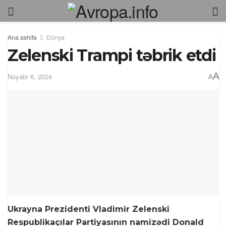
Ana səhifə
Dünya
Zelenski Trampi təbrik etdi
A
Noyabr 6, 2024
A
Ukrayna Prezidenti Vladimir Zelenski
Respublikaçılar Partiyasının namizədi Donald