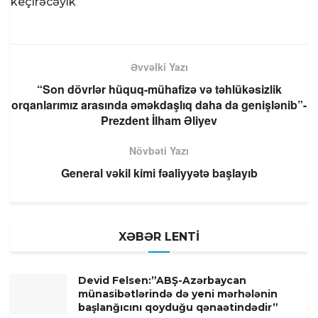
keçirəcəyik
Əvvəlki Yazı
“Son dövrlər hüquq-mühafizə və təhlükəsizlik
orqanlarımız arasında əməkdaşlıq daha da genişlənib”-
Prezdent İlham Əliyev
Növbəti Yazı
General vəkil kimi fəaliyyətə başlayıb
XƏBƏR LENTİ
Devid Felsen:”ABŞ-Azərbaycan
münasibətlərində də yeni mərhələnin
başlanğıcını qoyduğu qənaətindədir”