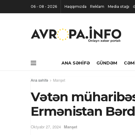
06 - 08 - 2026
Haqqımızda
Reklam
Media otağı
Ə
ANA SƏHIFƏ
GÜNDƏM
CƏM
Ana səhifə
Manşet
Vətən müharibəsi
Ermənistan Bərdə
Oktyabr 27, 2024
Manşet