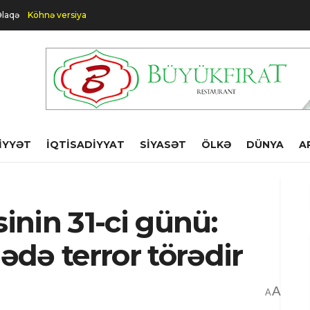
laqə
Köhnə versiya
IYYƏT
İQTISADIYYAT
SIYASƏT
ÖLKƏ
DÜNYA
A
nin 31-ci günü:
də terror törədir
A
A