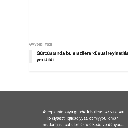
Əvvəlki Yazı
Gürcüstanda bu ərazilərə xüsusi təyinatlıl
yeridildi
Avropa.info saytı gündəlik bülletenlər vasitəsi
ilə siyasət, iqtisadiyyat, cəmiyyət, idman,
mədəniyyət sahələri üzrə ölkədə və dünyada