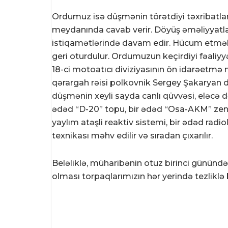
Ordumuz isə düşmənin törətdiyi təxribatla
meydanında cavab verir. Döyüş əməliyyatla
istiqamətlərində davam edir. Hücum etmək 
geri oturdulur. Ordumuzun keçirdiyi fəaliyy
18-ci motoatıcı diviziyasının ön idarəetmə 
qərargah rəisi polkovnik Sergey Şakaryan d
düşmənin xeyli sayda canlı qüvvəsi, eləcə d
ədəd “D-20” topu, bir ədəd “Osa-AKM” zeni
yaylım atəşli reaktiv sistemi, bir ədəd radi
texnikası məhv edilir və sıradan çıxarılır.
Beləliklə, müharibənin otuz birinci günün
olması torpaqlarımızın hər yerində tezlikl