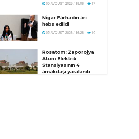
05 AVQUST 2026 / 18:08
17
Nigar Fərhadın əri
həbs edildi
05 AVQUST 2026 / 16:28
10
Rosatom: Zaporojya
Atom Elektrik
Stansiyasının 4
əməkdaşı yaralanıb
05 AVQUST 2026 / 16:22
9
Bu gün Xocavəndə
növbəti köç karvanı
yola salındı – Foto
05 AVQUST 2026 / 13:22
9
Ali Məhkəmənin
hakimi təqaüdə