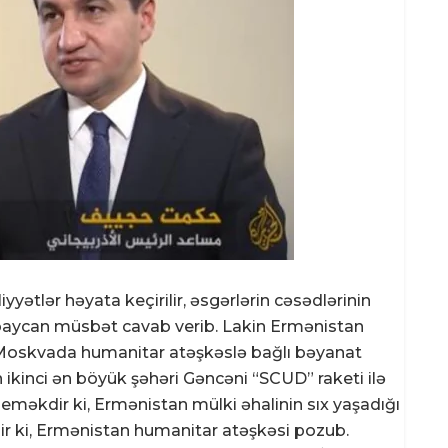
ətlər həyata keçirilir, əsgərlərin cəsədlərinin
ərbaycan müsbət cavab verib. Lakin Ermənistan
 Moskvada humanitar atəşkəslə bağlı bəyanat
 ikinci ən böyük şəhəri Gəncəni “SCUD” raketi ilə
eməkdir ki, Ermənistan mülki əhalinin sıx yaşadığı
r ki, Ermənistan humanitar atəşkəsi pozub.