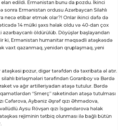
elan edildi. Ermənistan bunu da pozdu. İkinci
qə sonra Ermənistan ordusu Azərbaycan Silahlı
a necə etibar etmək olar?! Onlar ikinci dəfə də
nəticədə 14 mülki şəxs həlak oldu və 40-dan çox
i azərbaycanlı öldürülüb. Döyüşlər başlayandan
dir ki, Ermənistan humanitar məqsədli atəşkəsdə
ərək vaxt qazanmaq, yenidən qruplaşmaq, yeni
atəşkəsi pozur, digər tərəfdən də təxribata əl atır.
ilahlı birləşmələri tərəfindən Goranboy və Bərdə
raket və ağır artilleriyadan atəşə tutulur. Bərdə
stiqamətlərdən “Smerç” raketindən atəşə tutulması
qızı Cəfərova, Aybəniz Əşrəf qızı Əhmədova,
təvəllüdlü Aysu Rövşən qızı İsgəndərova həlak
a atəşkəs rejiminin tətbiq olunması ilə bağlı bütün
.