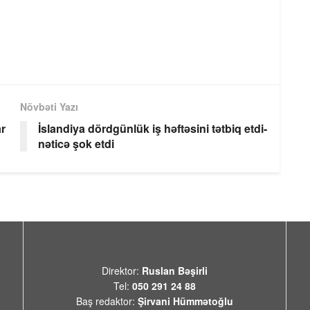
Növbəti Yazı
ar
İslandiya dördgünlük iş həftəsini tətbiq etdi-
nəticə şok etdi
Direktor:
Ruslan Bəşirli
Tel:
050 291 24 88
Baş redaktor:
Şirvani Hümmətoğlu