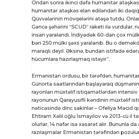
Ondan sonra ikinci dəfə humanitar atəşkəs 
humanitar atəşkəs elan ediləndən iki dəqi
Qüvvələrinin mövqelərini atəşə tutdu. Onlar
Gəncə şəhərini “SCUD” raketi ilə vurdular, 
insan yaralandı. İndiyədək 60-dan çox mülk
bəri 250 mülki şəxs yaralanıb. Bu o demək
maraqlı deyil. Əksinə, bundan istifadə ed
hücumlara hazırlaşmaq istəyir”.
Ermənistan ordusu, bir tərəfdən, humanitar 
Günorta saatlarından başlayaraq düşmənin s
rayonları müxtəlif istiqamətlərdən intensiv 
rayonunun Qarayusifli kəndinin müxtəlif i
nəticəsində dinc sakinlər – Ofeliya Məcid 
Ehtiram Xəlil oğlu İsmayılov və 2013-cü il 
olurlar, 14 nəfər isə xəsarət alır. Bununla d
razılaşmalar Ermənistan tərəfindən pozulur