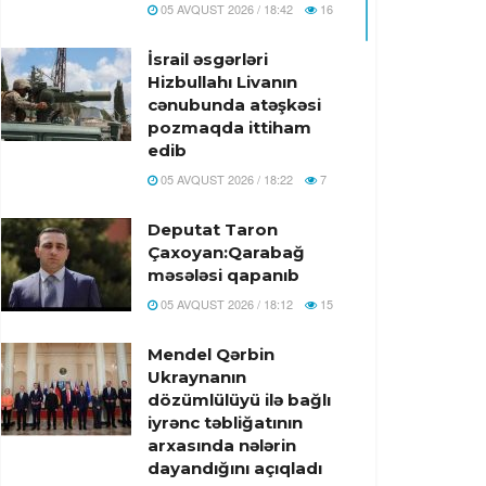
05 AVQUST 2026 / 18:42
16
İsrail əsgərləri
Hizbullahı Livanın
cənubunda atəşkəsi
pozmaqda ittiham
edib
05 AVQUST 2026 / 18:22
7
Deputat Taron
Çaxoyan:Qarabağ
məsələsi qapanıb
05 AVQUST 2026 / 18:12
15
Mendel Qərbin
Ukraynanın
dözümlülüyü ilə bağlı
iyrənc təbliğatının
arxasında nələrin
dayandığını açıqladı