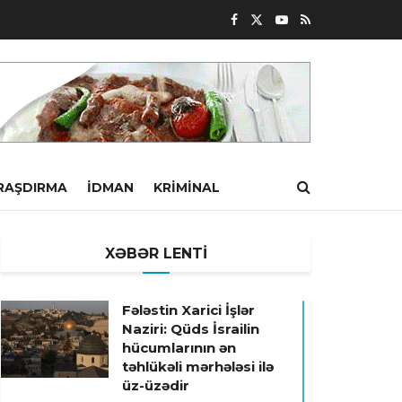
RAŞDIRMA
İDMAN
KRIMINAL
XƏBƏR LENTİ
Fələstin Xarici İşlər
Naziri: Qüds İsrailin
hücumlarının ən
təhlükəli mərhələsi ilə
üz-üzədir