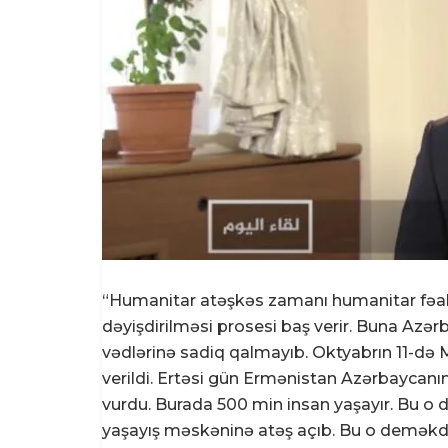
“Humanitar atəşkəs zamanı humanitar fəaliyy
dəyişdirilməsi prosesi baş verir. Buna Az
vədlərinə sadiq qalmayıb. Oktyabrın 11-də
verildi. Ertəsi gün Ermənistan Azərbaycanın
vurdu. Burada 500 min insan yaşayır. Bu o d
yaşayış məskəninə atəş açıb. Bu o deməkdi