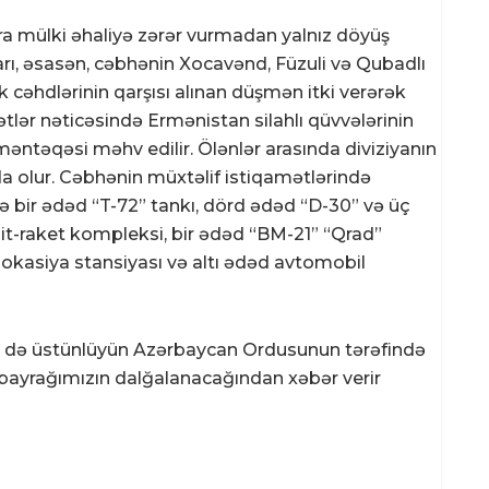
ra mülki əhaliyə zərər vurmadan yalnız döyüş
rı, əsasən, cəbhənin Xocavənd, Füzuli və Qubadlı
cəhdlərinin qarşısı alınan düşmən itki verərək
ətlər nəticəsində Ermənistan silahlı qüvvələrinin
məntəqəsi məhv edilir. Ölənlər arasında diviziyanın
a olur. Cəbhənin müxtəlif istiqamətlərində
ə bir ədəd “T-72” tankı, dörd ədəd “D-30” və üç
t-raket kompleksi, bir ədəd “BM-21” “Qrad”
olokasiya stansiyası və altı ədəd avtomobil
də də üstünlüyün Azərbaycan Ordusunun tərəfində
ə bayrağımızın dalğalanacağından xəbər verir