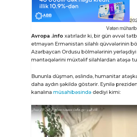
2
02
Vətən müharibə
Avropa .info
xatırladır ki, bir gün əvvəl t
etməyən Ermənistan silahlı qüvvələrinin bö
Azərbaycan Ordusu bölmələrinin yerləşdiy
məntəqələrini müxtəlif silahlardan atəşə tu
Bununla düşmən, əslində, humanitar atəşkə
daha aydın şəkildə göstərir. Eynilə prezid
kanalına
müsahibəsində
dediyi kimi: