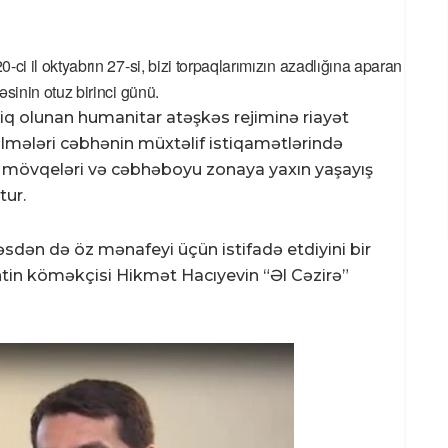
0-ci il oktyabrın 27-si, bizi torpaqlarımızın azadlığına aparan
sinin otuz birinci günü.
ətbiq olunan humanitar atəşkəs rejiminə riayət
lmələri cəbhənin müxtəlif istiqamətlərində
i mövqeləri və cəbhəboyu zonaya yaxın yaşayış
tur.
sdən də öz mənafeyi üçün istifadə etdiyini bir
entin köməkçisi Hikmət Hacıyevin “Əl Cəzirə”