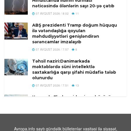
Hindistanda ildırım vurması
nəticəsində ölənlərin sayı 20-yə çatıb
07 AVQUST 2026 / 8:02
11
ABŞ prezidenti Tramp doğum hüququ
ilə vətəndaşlığa qoyulan
məhdudiyyətləri genişləndirən
sərəncamlar imzalayıb
07 AVQUST 2026 / 7:57
6
Təhsil naziri:Danimarkada
məktəblərdə süni intellektlə
saxtakarlığa qarşı şifahi müdafiə tələb
olunurdu
07 AVQUST 2026 / 7:51
13
Konqoda Ebola epidemiyası böyüyür,
Virus mutasiyaya uğramış ola bilər
07 AVQUST 2026 / 7:44
11
Tramp: “İranla razılaşma tezliklə əldə
oluna bilər
Avropa.info saytı gündəlik bülletenlər vasitəsi ilə siyasət,