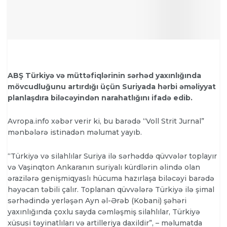
ABŞ Türkiyə və müttəfiqlərinin sərhəd yaxınlığında
mövcudluğunu artırdığı üçün Suriyada hərbi əməliyyat
planlaşdıra biləcəyindən narahatlığını ifadə edib.
Avropa.info
xəbər verir ki, bu barədə “Voll Strit Jurnal”
mənbələrə istinadən məlumat yayıb.
“Türkiyə və silahlılar Suriya ilə sərhəddə qüvvələr toplayır
və Vaşinqton Ankaranın suriyalı kürdlərin əlində olan
ərazilərə genişmiqyaslı hücuma hazırlaşa biləcəyi barədə
həyəcan təbili çalır. Toplanan qüvvələrə Türkiyə ilə şimal
sərhədində yerləşən Ayn əl-Ərəb (Kobani) şəhəri
yaxınlığında çoxlu sayda cəmləşmiş silahlılar, Türkiyə
xüsusi təyinatlıları və artilleriya daxildir”, – məlumatda