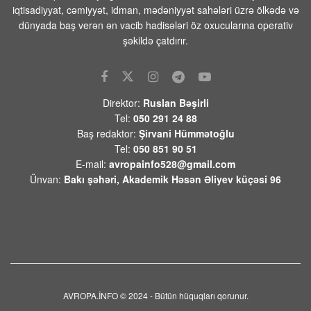
iqtisadiyyat, cəmiyyət, idman, mədəniyyət sahələri üzrə ölkədə və
07 AVQUST 2026 / 7:32
12
dünyada baş verən ən vacib hadisələri öz oxucularına operativ
UEFA FİFA təşkilatlarını boykot
şəkildə çatdırır.
qərarından geri çəkilməyib
06 AVQUST 2026 / 23:15
9
Suriyanın paytaxtı Dəməşqdə güclü
Direktor:
Ruslan Bəşirli
partlayış: Ölən və yaralananlar var
Tel:
050 291 24 88
06 AVQUST 2026 / 23:09
19
Baş redaktor:
Şirvani Hümmətoğlu
Tel:
050 851 90 51
Zelenski Ceyhun Bayramovla görüşüb
E-mail:
avropainfo528@gmail.com
-Video
Ünvan:
Bakı şəhəri, Akademik Həsən Əliyev küçəsi 96
06 AVQUST 2026 / 22:46
10
Romada İsrail və Livan arasında
danışıqların 7-ci raundu davam edir
06 AVQUST 2026 / 20:23
12
Rusiydan Bakıya uçan azərbaycanlı iş
adamı aeroportda saxlanıldı
AVROPA.İNFO © 2024 - Bütün hüquqları qorunur.
06 AVQUST 2026 / 20:09
8