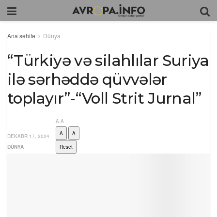
Ana səhifə
Dünya
“Türkiyə və silahlılar Suriya
ilə sərhəddə qüvvələr
toplayır”-“Voll Strit Jurnal”
A
A
A
A
DEKABR 17, 2024
DÜNYA
Reset