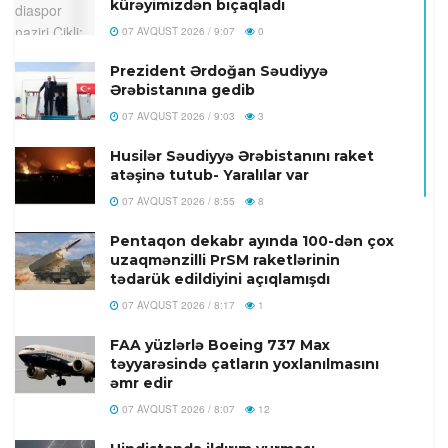
kürəyimizdən bıçaqladı
07 AVQUST 2026 / 9:07
0
Prezident Ərdoğan Səudiyyə
Ərəbistanına gedib
07 AVQUST 2026 / 9:03
3
Husilər Səudiyyə Ərəbistanını raket
atəşinə tutub- Yaralılar var
07 AVQUST 2026 / 8:55
8
Pentaqon dekabr ayında 100-dən çox
uzaqmənzilli PrSM raketlərinin
tədarük edildiyini açıqlamışdı
07 AVQUST 2026 / 8:17
1
FAA yüzlərlə Boeing 737 Max
təyyarəsində çatların yoxlanılmasını
əmr edir
07 AVQUST 2026 / 8:07
12