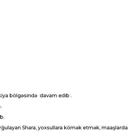
kiya bölgəsində davam edib .
.
b.
 vurğulayan Shara, yoxsullara kömək etmək, maaşlarda