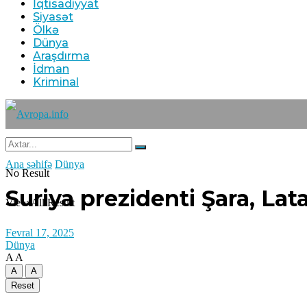
İqtisadiyyat
Siyasət
Ölkə
Dünya
Araşdırma
İdman
Kriminal
Ana səhifə
Dünya
No Result
Suriya prezidenti Şara, Lat
View All Result
Fevral 17, 2025
Dünya
A
A
A
A
Reset