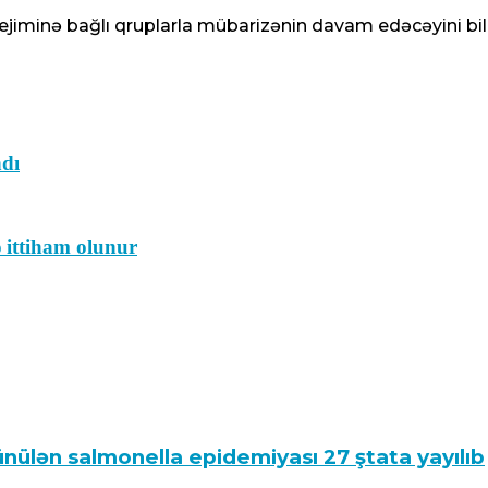
ejiminə bağlı qruplarla mübarizənin davam edəcəyini bild
ndı
ə ittiham olunur
nülən salmonella epidemiyası 27 ştata yayılıb