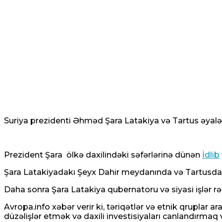
Suriya prezidenti Əhməd Şara Latakiya və Tartus əyalət
Prezident Şara ölkə daxilindəki səfərlərinə dünən
İdlib
Şara Latakiyadakı Şeyx Dahir meydanında və Tartusda
Daha sonra Şara Latakiya qubernatoru və siyasi işlər rəh
Avropa.info xəbər verir ki, təriqətlər və etnik qrupla
düzəlişlər etmək və daxili investisiyaları canlandırmaq