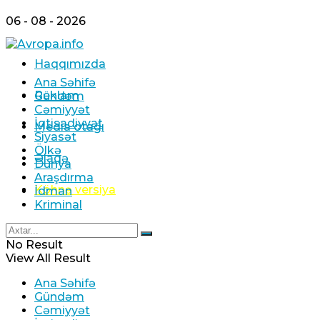
06 - 08 - 2026
Haqqımızda
Ana Səhifə
Reklam
Gündəm
Cəmiyyət
İqtisadiyyat
Media otağı
Siyasət
Ölkə
Əlaqə
Dünya
Araşdırma
Köhnə versiya
İdman
Kriminal
No Result
View All Result
Ana Səhifə
Gündəm
Cəmiyyət