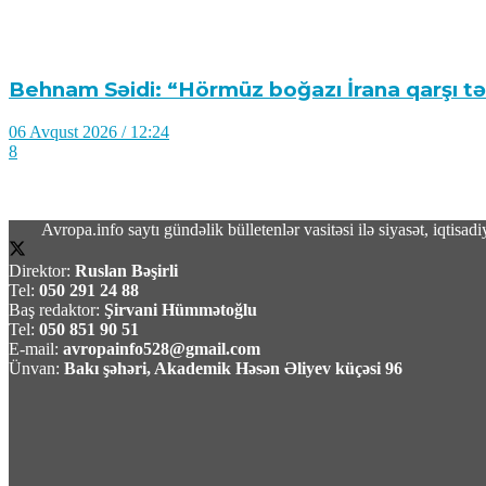
Behnam Səidi: “Hörmüz boğazı İrana qarşı tə
06 Avqust 2026 / 12:24
8
Avropa.info saytı gündəlik bülletenlər vasitəsi ilə siyasət, iqtis
Direktor:
Ruslan Bəşirli
Mənəvi birlikdən böyük müttəfiqliyə: Qırğızıs
Tel:
050 291 24 88
Baş redaktor:
Şirvani Hümmətoğlu
Tel:
050 851 90 51
06 Avqust 2026 / 11:55
E-mail:
avropainfo528@gmail.com
9
Ünvan:
Bakı şəhəri, Akademik Həsən Əliyev küçəsi 96