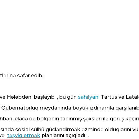
lərinə səfər edib.
və Hələbdən başlayıb , bu gün
sahilyanı
Tartus və Lata
 Qubernatorluq meydanında böyük izdihamla qarşılanıb
bəri, eləcə də bölgənin tanınmış şəxsləri ilə görüş keçiri
r arasında sosial sülhü gücləndirmək əzmində olduqlarını
 və
təşviq etmək
planlarını açıqladı .