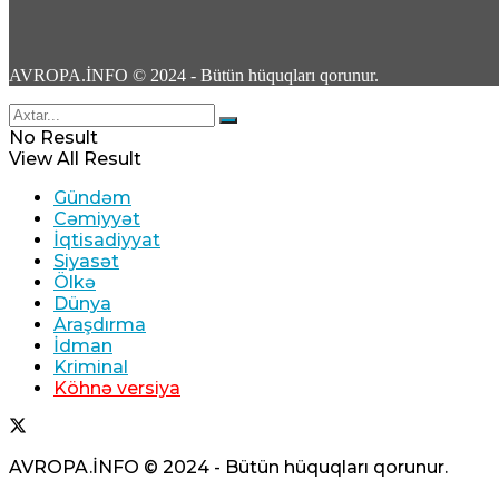
Türkiyə–Azərbaycan Universitetindən abitur
06 Avqust 2026 / 11:52
4
AVROPA.İNFO © 2024 - Bütün hüquqları qorunur.
No Result
View All Result
Gündəm
Tailandda qətlə yetirilən rusiyalı Nazimovlarl
Cəmiyyət
İqtisadiyyat
06 Avqust 2026 / 11:26
Siyasət
7
Ölkə
Dünya
Araşdırma
İdman
Kriminal
Köhnə versiya
Lantratova və Xinşteyn Kursk vilayətinin itk
AVROPA.İNFO © 2024 - Bütün hüquqları qorunur.
06 Avqust 2026 / 11:16
8