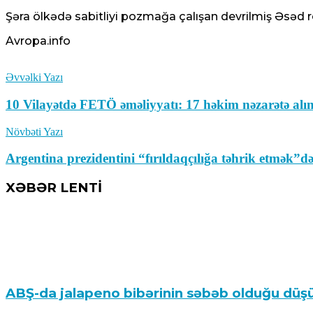
Şəra ölkədə sabitliyi pozmağa çalışan devrilmiş Əsəd r
Avropa.info
Əvvəlki Yazı
10 Vilayətdə FETÖ əməliyyatı: 17 həkim nəzarətə alı
Növbəti Yazı
Argentina prezidentini “fırıldaqçılığa təhrik etmək”d
XƏBƏR LENTİ
ABŞ-da jalapeno bibərinin səbəb olduğu düşü