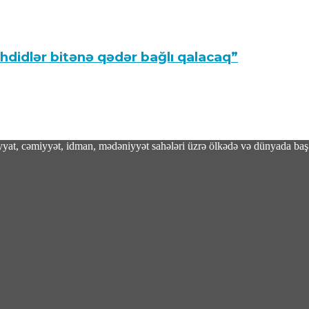
hdidlər bitənə qədər bağlı qalacaq”
adiyyat, cəmiyyət, idman, mədəniyyət sahələri üzrə ölkədə və dünyada baş 
tan səfərinin geostrateji yekunları – TƏHLİL