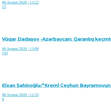
06 Avqust 2026 / 13:22
15
Vüqar Dadaşov -Azərbaycan: Qaranlıq keçmiş
06 Avqust 2026 / 13:09
110
Elxan Şahinoğlu:”Kreml Ceyhun Bayramovun K
06 Avqust 2026 / 12:33
8