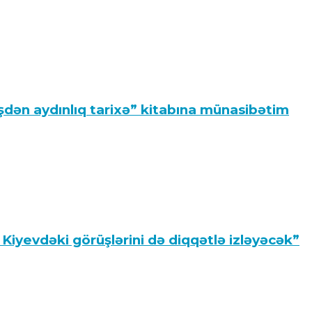
dən aydınlıq tarixə” kitabına münasibətim
iyevdəki görüşlərini də diqqətlə izləyəcək”