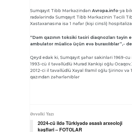
Sumqayıt Tibb Mərkəzindən
Avropa.info
-ya bil
radələrində Sumqayıt Tibb Mərkəzinin Təcili Tibb
Xəstəxanasına isə 1 nəfər (kişi cinsli) hospitaliz
“Dəm qazının toksiki təsiri diaqnozları təyin ed
ambulator müalicə üçün evə buraxılıblar”,- de
Qeyd edək ki, Sumqayıt şəhər sakinləri 1969-cu 
1993-cü il təvəllüdlü Murad Xankişi oğlu Ocaqov,
2012-ci il təvəllüdlü Xəyal Ramil oğlu Şirinov v
qazından zəhərləniblər
Əvvəlki Yazı
2024-cü ildə Türkiyədə əsaslı arxeoloji
kəşfləri – FOTOLAR