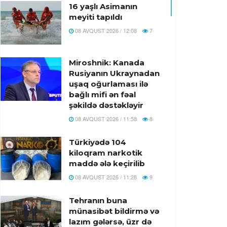
16 yaşlı Asimanın
meyiti tapıldı
08 AVQUST 2026 / 12:08
7
Miroshnik: Kanada
Rusiyanın Ukraynadan
uşaq oğurlaması ilə
bağlı mifi ən fəal
şəkildə dəstəkləyir
08 AVQUST 2026 / 11:58
8
Türkiyədə 104
kiloqram narkotik
maddə ələ keçirilib
08 AVQUST 2026 / 11:28
9
Tehranın buna
münasibət bildirmə və
lazım gələrsə, üzr də