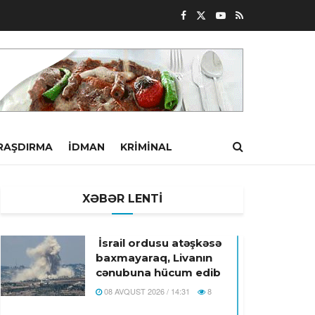
RAŞDIRMA
İDMAN
KRIMINAL
XƏBƏR LENTİ
İsrail ordusu atəşkəsə
baxmayaraq, Livanın
cənubuna hücum edib
08 AVQUST 2026 / 14:31
8