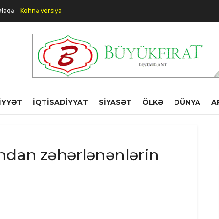
Əlaqə
Köhnə versiya
IYYƏT
İQTISADIYYAT
SIYASƏT
ÖLKƏ
DÜNYA
A
dan zəhərlənənlərin