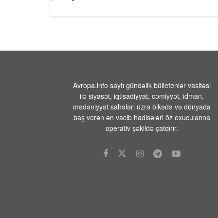
Avropa.info saytı gündəlik bülletenlər vasitəsi
ilə siyasət, iqtisadiyyat, cəmiyyət, idman,
mədəniyyət sahələri üzrə ölkədə və dünyada
baş verən ən vacib hadisələri öz oxucularına
operativ şəkildə çatdırır.