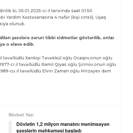
dirilib ki, 05.01.2025-ci il tarixində saat 01:50
i Yardım Xəstəxanasına 4 nəfər (kişi cinsli), Uşaq
asiya olunub.
ilən şəxslərə zəruri tibbi xidmətlər göstərilib, onlar
yə o əlavə edib.
il təvəllüdlü Xankişi Təvəkkül oğlu Ocaqov,onun oğlu
1977-ci il təvəllüdlü Ramil Qiyas oğlu Şirinov,onun oğlu
ə 1989-cu il təvəllüdlü Elvin Zaman oğlu Mirzəyev dəm
Növbəti Yazı
Dövlətin 1,2 milyon manatını mənimsəyən
şəxslərin məhkəməsi başladı