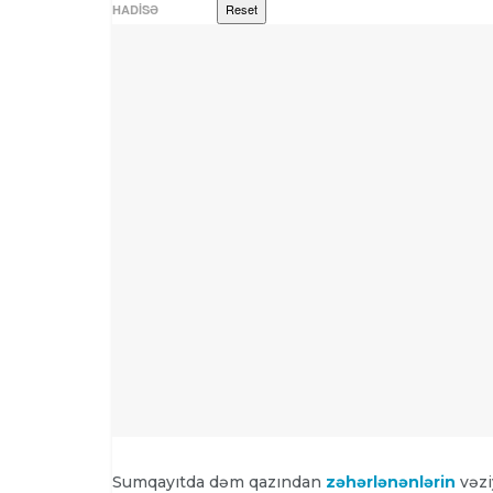
Reset
HADISƏ
Sumqayıtda dəm qazından
zəhərlənənlərin
vəzi