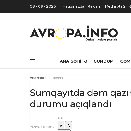
08 - 08 - 2026
Haqqımızda
Reklam
Media otağı
ANA SƏHIFƏ
GÜNDƏM
CƏM
Ana səhifə
Hadisə
Sumqayıtda dəm qazın
durumu açıqlandı
A
A
A
A
YANVAR 6, 2025