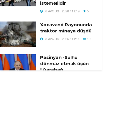
istəməılidir
08 AVQUST 2026 / 11:19
5
Xocavənd Rayonunda
traktor minaya düşdü
08 AVQUST 2026 / 11:11
10
Pasinyan -Sülhü
dönməz etmək üçün
“Qarabağ
ermənilərinin geri
qayıtması” kimi
mövzuları davam
etdirməmək zəruridir
08 AVQUST 2026 / 10:54
10
Səudiyyə
Ərəbistanının görməli
yerləri Türkiyə,