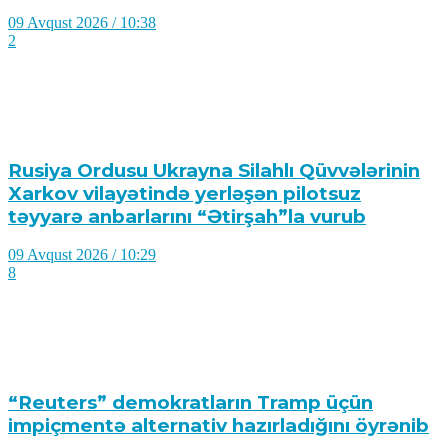
09 Avqust 2026 / 10:38
2
Rusiya Ordusu Ukrayna Silahlı Qüvvələrinin
Xarkov vilayətində yerləşən pilotsuz
təyyarə anbarlarını “Ətirşah”la vurub
09 Avqust 2026 / 10:29
8
“Reuters” demokratların Tramp üçün
impiçmentə alternativ hazırladığını öyrənib