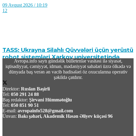
09 Avqust 2026 / 10:19
12
TASS: Ukrayna Silahlı Qüvvələri üçün yerüstü
robot sistemləri Xarkov universitetində
Avropa.info saytı gündəlik bülletenlər vasitəsi ilə siyasət,
yığılır
iqtisadiyyat, cəmiyyət, idman, mədəniyyət sahələri üzrə ölkədə və
dünyada baş verən ən vacib hadisələri öz oxucularına operativ
09 Avqust 2026 / 10:07
şəkildə çatdırır.
6
Direktor:
Ruslan Bəşirli
Tel:
050 291 24 88
Baş redaktor:
Şirvani Hümmətoğlu
Tel:
050 851 90 51
E-mail:
avropainfo528@gmail.com
Ünvan:
Bakı şəhəri, Akademik Həsən Əliyev küçəsi 96
Məhəmməd Bağet Zülqədr: “ABŞ dəniz
blokadasını ləğv etməli və qoşunları İran
ətrafından çıxarmalidir”