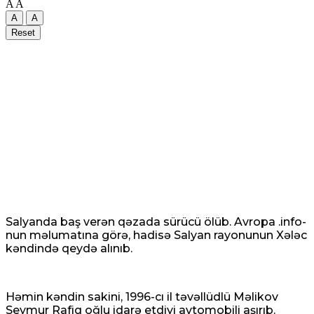
A
A
A
A
Reset
Salyanda baş verən qəzada sürücü ölüb. Avropa .info-
nun məlumatına görə, hadisə Salyan rayonunun Xələc
kəndində qeydə alınıb.
Həmin kəndin sakini, 1996-cı il təvəllüdlü Məlikov
Seymur Rafiq oğlu idarə etdiyi avtomobili aşırıb.