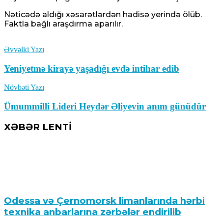
Nəticədə aldığı xəsarətlərdən hadisə yerində ölüb.
Faktla bağlı araşdırma aparılır.
Əvvəlki Yazı
Yeniyetmə kirayə yaşadığı evdə intihar edib
Növbəti Yazı
Ümummilli Lideri Heydər Əliyevin anım günüdür
XƏBƏR LENTİ
Odessa və Çernomorsk limanlarında hərbi
texnika anbarlarına zərbələr endirilib