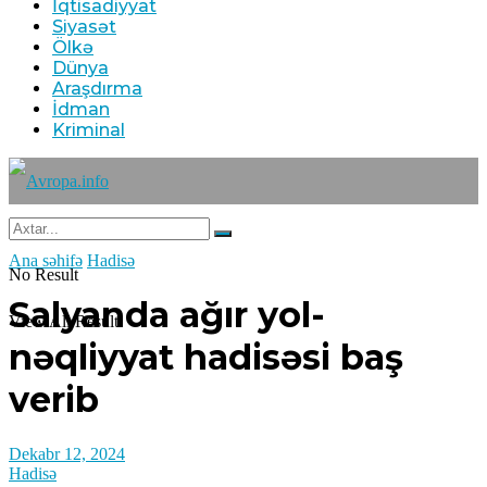
İqtisadiyyat
Siyasət
Ölkə
Dünya
Araşdırma
İdman
Kriminal
Ana səhifə
Hadisə
No Result
Salyanda ağır yol-
View All Result
nəqliyyat hadisəsi baş
verib
Dekabr 12, 2024
Hadisə