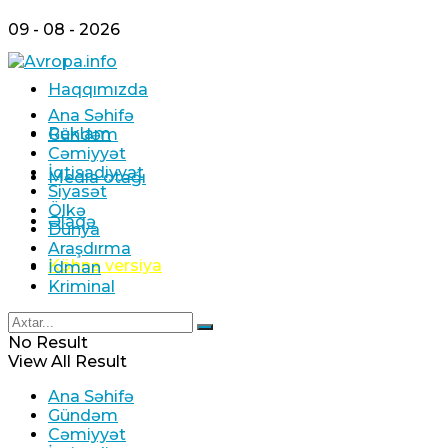
09 - 08 - 2026
Haqqımızda
Ana Səhifə
Reklam
Gündəm
Cəmiyyət
İqtisadiyyat
Media otağı
Siyasət
Ölkə
Əlaqə
Dünya
Araşdırma
Köhnə versiya
İdman
Kriminal
No Result
View All Result
Ana Səhifə
Gündəm
Cəmiyyət