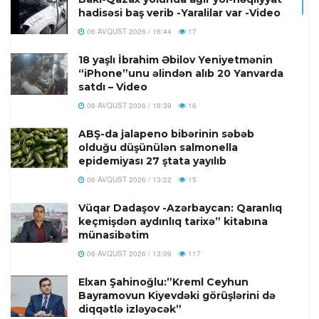
hadisəsi baş verib -Yaralilar var -Video
06 AVQUST 2026 / 16:44
17
18 yaşlı İbrahim Əbilov Yeniyetmənin
“iPhone”unu əlindən alıb 20 Yanvarda
satdı – Video
06 AVQUST 2026 / 16:39
16
ABŞ-da jalapeno bibərinin səbəb
olduğu düşünülən salmonella
epidemiyası 27 ştata yayılıb
06 AVQUST 2026 / 13:22
15
Vüqar Dadaşov -Azərbaycan: Qaranlıq
keçmişdən aydınlıq tarixə” kitabına
münasibətim
06 AVQUST 2026 / 13:09
117
Elxan Şahinoğlu:”Kreml Ceyhun
Bayramovun Kiyevdəki görüşlərini də
diqqətlə izləyəcək”