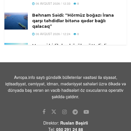
06 AVQUST 2026 / 12:33
8
Behnam Səidi: “Hörmüz boğazı İrana
qarşı təhdidlər bitənə qədər bağlı
qalacaq”
06 AVQUST 2026 / 12:24
8
Mənəvi birlikdən böyük müttəfiqliyə:
Qırğızıstan səfərinin geostrateji
yekunları – TƏHLİL
06 AVQUST 2026 / 11:55
9
Türkiyə–Azərbaycan Universitetindən
Avropa.info saytı gündəlik bülletenlər vasitəsi ilə siyasət,
abituriyentlərə mühüm xəbər – VİDEO
iqtisadiyyat, cəmiyyət, idman, mədəniyyət sahələri üzrə ölkədə və
dünyada baş verən ən vacib hadisələri öz oxucularına operativ
06 AVQUST 2026 / 11:52
4
şəkildə çatdırır.
Tailandda qətlə yetirilən rusiyalı
Nazimovlarla vidalaşma mərasimi
keçirilib
06 AVQUST 2026 / 11:26
8
Direktor:
Ruslan Bəşirli
Tel:
050 291 24 88