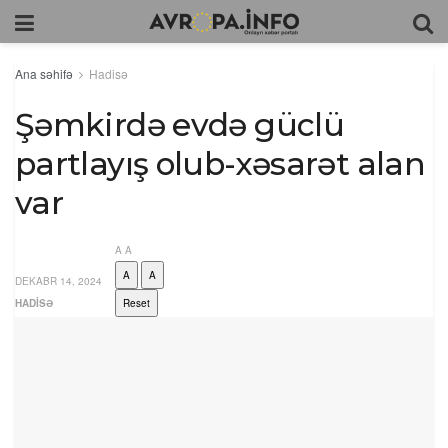
Ana səhifə
Hadisə
Şəmkirdə evdə güclü
partlayış olub-xəsarət alan
var
A
A
A
A
DEKABR 14, 2024
HADISƏ
Reset