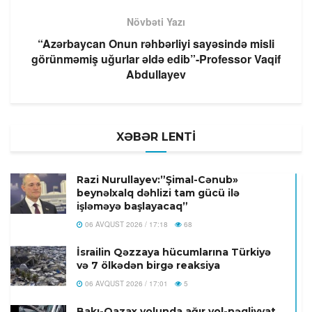
Növbəti Yazı
“Azərbaycan Onun rəhbərliyi sayəsində misli
görünməmiş uğurlar əldə edib”-Professor Vaqif
Abdullayev
XƏBƏR LENTİ
Razi Nurullayev:”Şimal-Cənub»
beynəlxalq dəhlizi tam gücü ilə
işləməyə başlayacaq”
06 AVQUST 2026 / 17:18
68
İsrailin Qəzzaya hücumlarına Türkiyə
və 7 ölkədən birgə reaksiya
06 AVQUST 2026 / 17:01
5
Bakı-Qazax yolunda ağır yol-nəqliyyat