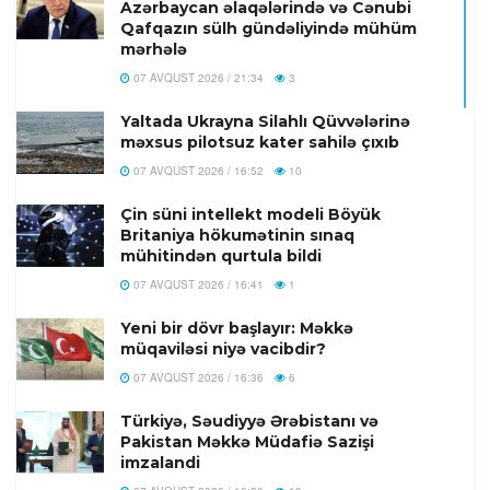
Azərbaycan əlaqələrində və Cənubi
Qafqazın sülh gündəliyində mühüm
mərhələ
07 AVQUST 2026 / 21:34
3
Yaltada Ukrayna Silahlı Qüvvələrinə
məxsus pilotsuz kater sahilə çıxıb
07 AVQUST 2026 / 16:52
10
Çin süni intellekt modeli Böyük
Britaniya hökumətinin sınaq
mühitindən qurtula bildi
07 AVQUST 2026 / 16:41
1
Yeni bir dövr başlayır: Məkkə
müqaviləsi niyə vacibdir?
07 AVQUST 2026 / 16:36
6
Türkiyə, Səudiyyə Ərəbistanı və
Pakistan Məkkə Müdafiə Sazişi
imzalandi