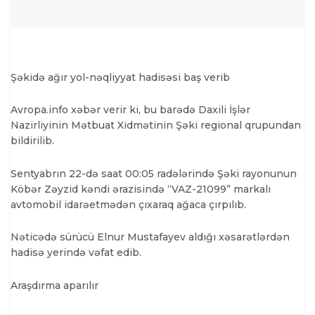
Şəkidə ağır yol-nəqliyyat hadisəsi baş verib
Avropa.info
xəbər verir ki, bu barədə Daxili İşlər
Nazirliyinin Mətbuat Xidmətinin Şəki regional qrupundan
bildirilib.
Sentyabrın 22-də saat 00:05 radələrində Şəki rayonunun
Köbər Zəyzid kəndi ərazisində “VAZ-21099” markalı
avtomobil idarəetmədən çıxaraq ağaca çırpılıb.
Nəticədə sürücü Elnur Mustafayev aldığı xəsarətlərdən
hadisə yerində vəfat edib.
Araşdırma aparılır