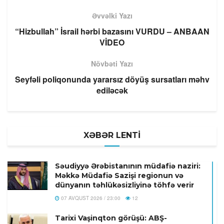
Əvvəlki Yazı
“Hizbullah” İsrail hərbi bazasını VURDU – ANBAAN
VİDEO
Növbəti Yazı
Seyfəli poliqonunda yararsız döyüş sursatları məhv
ediləcək
XƏBƏR LENTİ
Səudiyyə Ərəbistanının müdafiə naziri:
Məkkə Müdafiə Sazişi regionun və
dünyanın təhlükəsizliyinə töhfə verir
07 AVQUST 2026 / 23:00
12
Tarixi Vaşinqton görüşü: ABŞ-