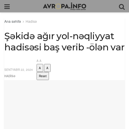
Ana səhifə
Hadisə
Şəkidə ağır yol-nəqliyyat
hadisəsi baş verib -ölən var
A
A
A
A
SENTYABR 22, 2024
HADISƏ
Reset