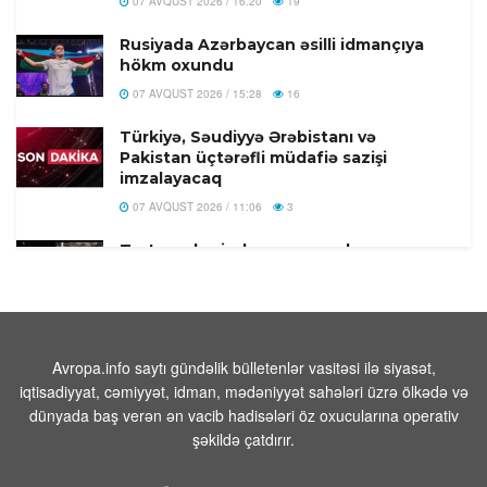
07 AVQUST 2026 / 16:20
19
Rusiyada Azərbaycan əsilli idmançıya
hökm oxundu
07 AVQUST 2026 / 15:28
16
Türkiyə, Səudiyyə Ərəbistanı və
Pakistan üçtərəfli müdafiə sazişi
imzalayacaq
07 AVQUST 2026 / 11:06
3
Tərtər şəhərində ər və arvadın yanaraq
öldüyü hadisənin qəsdən törədilməsi
bəlli olub-Həbs olunan var
07 AVQUST 2026 / 10:18
8
Beyləqanda 18 yaşlı gənc kanalda
Avropa.info saytı gündəlik bülletenlər vasitəsi ilə siyasət,
bataraq ölüb
iqtisadiyyat, cəmiyyət, idman, mədəniyyət sahələri üzrə ölkədə və
dünyada baş verən ən vacib hadisələri öz oxucularına operativ
07 AVQUST 2026 / 10:04
14
şəkildə çatdırır.
Rusiya səmasında gecə ərzində 203
pilotsuz təyyarə vurulub