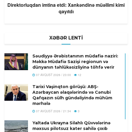
Direktorluqdan imtina etdi: Xankəndinə müəllimi kimi
qayıtdı
XƏBƏR LENTİ
Səudiyyə Ərəbistanının müdafiə naziri:
Məkkə Müdafiə Sazişi regionun və
dünyanın təhlükəsizliyinə töhfə verir
07 AVQUST 2026 / 23:00
12
Tarixi Vaşinqton görüşü: ABŞ-
Azərbaycan əlaqələrində və Cənubi
Qafqazın sülh gündəliyində mühüm
mərhələ
07 AVQUST 2026 / 21:34
3
Yaltada Ukrayna Silahlı Qüvvələrinə
məxsus pilotsuz kater sahilə çıxıb