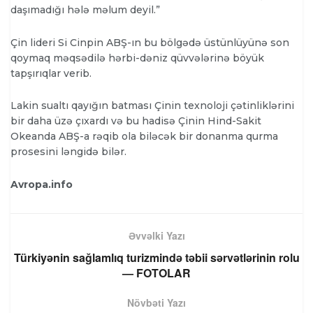
daşımadığı hələ məlum deyil.”
Çin lideri Si Cinpin ABŞ-ın bu bölgədə üstünlüyünə son
qoymaq məqsədilə hərbi-dəniz qüvvələrinə böyük
tapşırıqlar verib.
Lakin sualtı qayığın batması Çinin texnoloji çətinliklərini
bir daha üzə çıxardı və bu hadisə Çinin Hind-Sakit
Okeanda ABŞ-a rəqib ola biləcək bir donanma qurma
prosesini ləngidə bilər.
Avropa.info
Əvvəlki Yazı
Türkiyənin sağlamlıq turizmində təbii sərvətlərinin rolu
— FOTOLAR
Növbəti Yazı