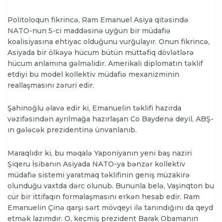
Politoloqun fikrincə, Ram Emanuel Asiya qitəsində
NATO-nun 5-ci maddəsinə uyğun bir müdafiə
koalisiyasına ehtiyac olduğunu vurğulayır. Onun fikrincə,
Asiyada bir ölkəyə hücum bütün müttəfiq dövlətlərə
hücum anlamına gəlməlidir. Amerikalı diplomatın təklif
etdiyi bu model kollektiv müdafiə mexanizminin
reallaşmasını zəruri edir.
Şahinoğlu əlavə edir ki, Emanuelin təklifi hazırda
vəzifəsindən ayrılmağa hazırlaşan Co Baydenə deyil, ABŞ-
ın gələcək prezidentinə ünvanlanıb.
Maraqlıdır ki, bu məqalə Yaponiyanın yeni baş naziri
Şiqeru İsibanın Asiyada NATO-ya bənzər kollektiv
müdafiə sistemi yaratmaq təklifinin geniş müzakirə
olunduğu vaxtda dərc olunub. Bununla belə, Vaşinqton bu
cür bir ittifaqın formalaşmasını erkən hesab edir. Ram
Emanuelin Çinə qarşı sərt mövqeyi ilə tanındığını da qeyd
etmək lazımdır. O, keçmiş prezident Barak Obamanın