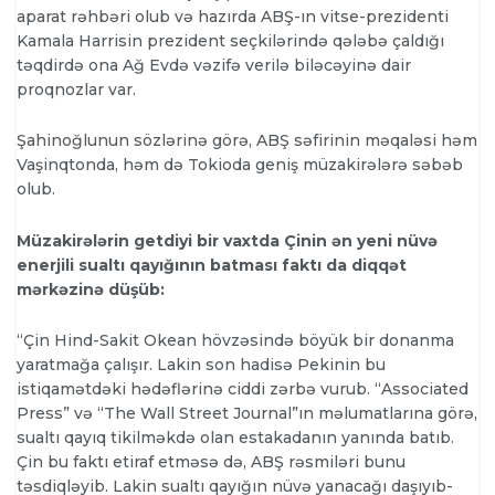
aparat rəhbəri olub və hazırda ABŞ-ın vitse-prezidenti
Kamala Harrisin prezident seçkilərində qələbə çaldığı
təqdirdə ona Ağ Evdə vəzifə verilə biləcəyinə dair
proqnozlar var.
Şahinoğlunun sözlərinə görə, ABŞ səfirinin məqaləsi həm
Vaşinqtonda, həm də Tokioda geniş müzakirələrə səbəb
olub.
Müzakirələrin getdiyi bir vaxtda Çinin ən yeni nüvə
enerjili sualtı qayığının batması faktı da diqqət
mərkəzinə düşüb:
“Çin Hind-Sakit Okean hövzəsində böyük bir donanma
yaratmağa çalışır. Lakin son hadisə Pekinin bu
istiqamətdəki hədəflərinə ciddi zərbə vurub. “Associated
Press” və “The Wall Street Journal”ın məlumatlarına görə,
sualtı qayıq tikilməkdə olan estakadanın yanında batıb.
Çin bu faktı etiraf etməsə də, ABŞ rəsmiləri bunu
təsdiqləyib. Lakin sualtı qayığın nüvə yanacağı daşıyıb-