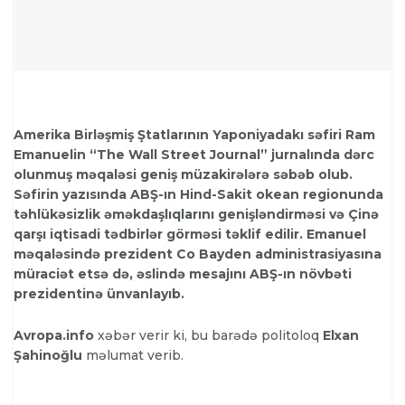
Amerika Birləşmiş Ştatlarının Yaponiyadakı səfiri Ram
Emanuelin “The Wall Street Journal” jurnalında dərc
olunmuş məqaləsi geniş müzakirələrə səbəb olub.
Səfirin yazısında ABŞ-ın Hind-Sakit okean regionunda
təhlükəsizlik əməkdaşlıqlarını genişləndirməsi və Çinə
qarşı iqtisadi tədbirlər görməsi təklif edilir. Emanuel
məqaləsində prezident Co Bayden administrasiyasına
müraciət etsə də, əslində mesajını ABŞ-ın növbəti
prezidentinə ünvanlayıb.
Avropa.info
xəbər verir ki, bu barədə politoloq
Elxan
Şahinoğlu
məlumat verib.