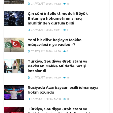
07 AVQUST 2026 / 16:52
10
Çin süni intellekt modeli Böyük
Britaniya hökumətinin sınaq
mühitindən qurtula bildi
07 AVQUST 2026 / 16:41
1
Yeni bir dövr başlayır: Məkkə
müqaviləsi niyə vacibdir?
07 AVQUST 2026 / 16:36
6
Türkiyə, Səudiyyə Ərəbistanı və
Pakistan Məkkə Müdafiə Sazişi
imzalandi
07 AVQUST 2026 / 16:20
19
Rusiyada Azərbaycan əsilli idmançıya
hökm oxundu
07 AVQUST 2026 / 15:28
16
Türkiyə, Səudiyyə Ərəbistanı və