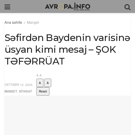
Ana səhifə
Manşet
Səfirdən Baydenin varisinə
üsyan kimi mesaj – ŞOK
TƏFƏRRÜAT
A
A
A
A
OKTYABR 12, 2024
MANŞET
,
SIYASƏT
Reset