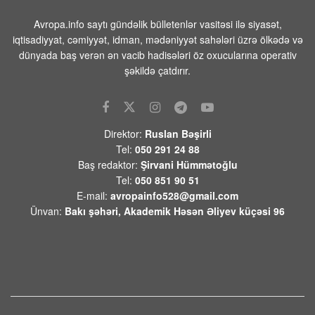
Pakistanın Baş naziri Şərif Məkkə Birgə
Avropa.info saytı gündəlik bülletenlər vasitəsi ilə siyasət,
Müdafiə Sazişini imzalamaqdan şərəf
iqtisadiyyat, cəmiyyət, idman, mədəniyyət sahələri üzrə ölkədə və
duyduğunu bildirib
dünyada baş verən ən vacib hadisələri öz oxucularına operativ
08 AVQUST 2026 / 7:53
10
şəkildə çatdırır.
Rusiya ordusu Kiyevi raket atəşinə
tutub-ölənlər var
08 AVQUST 2026 / 7:49
10
Direktor:
Ruslan Bəşirli
Tel:
050 291 24 88
Dünya şöhrətli misirli ulduz
Baş redaktor:
Şirvani Hümmətoğlu
Məhəmməd Salah ailəsi ilə birlikdə bu
Tel:
050 851 90 51
lüks villada yaşayacaq-Fotolar
E-mail:
avropainfo528@gmail.com
08 AVQUST 2026 / 7:35
16
Ünvan:
Bakı şəhəri, Akademik Həsən Əliyev küçəsi 96
Ağdaşda 17 yaşlı qızın nişanında
mediyaya hücum olundu — Video
08 AVQUST 2026 / 7:28
10
Səudiyyə Ərəbistanının müdafiə naziri:
Məkkə Müdafiə Sazişi regionun və
dünyanın təhlükəsizliyinə töhfə verir