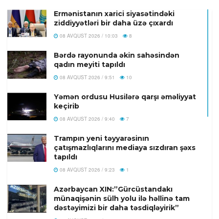
Ermənistanın xarici siyasətindəki
ziddiyyətləri bir daha üzə çıxardı
08 AVQUST 2026 / 10:03
8
Bərdə rayonunda əkin sahəsindən
qadın meyiti tapıldı
08 AVQUST 2026 / 9:51
10
Yəmən ordusu Husilərə qarşı əməliyyat
keçirib
08 AVQUST 2026 / 9:40
7
Trampın yeni təyyarəsinın
çatışmazlıqlarını mediaya sızdıran şəxs
tapıldı
08 AVQUST 2026 / 9:23
1
Azərbaycan XIN:”Gürcüstandakı
münaqişənin sülh yolu ilə həllinə tam
dəstəyimizi bir daha təsdiqləyirik”