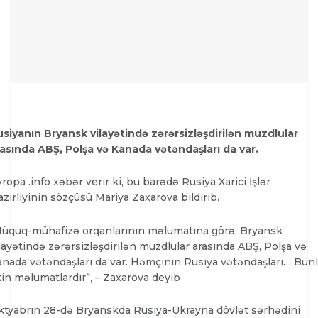
siyanın Bryansk vilayətində zərərsizləşdirilən muzdlular
rasında ABŞ, Polşa və Kanada vətəndaşları da var.
ropa .info xəbər verir ki, bu barədə Rusiya Xarici İşlər
zirliyinin sözçüsü Mariya Zaxarova bildirib.
Hüquq-mühafizə orqanlarının məlumatına görə, Bryansk
layətində zərərsizləşdirilən muzdlular arasında ABŞ, Polşa və
nada vətəndaşları da var. Həmçinin Rusiya vətəndaşları… Bunl
kin məlumatlardır”, – Zaxarova deyib
ktyabrın 28-də Bryanskda Rusiya-Ukrayna dövlət sərhədini