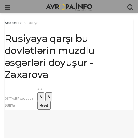
Ana səhifə
Dünya
Rusiyaya qarşı bu
dövlətlərin muzdlu
əsgərləri döyüşür -
Zaxarova
A
A
A
A
OKTYABR 29, 2024
DÜNYA
Reset