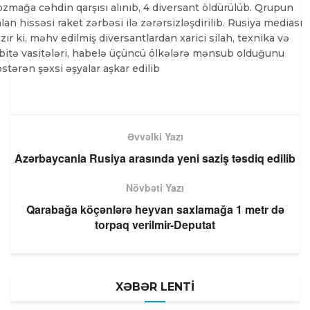
zmağa cəhdin qarşısı alınıb, 4 diversant öldürülüb. Qrupun
lan hissəsi raket zərbəsi ilə zərərsizləşdirilib. Rusiya mediası
zır ki, məhv edilmiş diversantlardan xarici silah, texnika və
bitə vasitələri, habelə üçüncü ölkələrə mənsub olduğunu
stərən şəxsi əşyalar aşkar edilib
Əvvəlki Yazı
Azərbaycanla Rusiya arasında yeni saziş təsdiq edilib
Növbəti Yazı
Qarabağa köçənlərə heyvan saxlamağa 1 metr də
torpaq verilmir-Deputat
XƏBƏR LENTİ