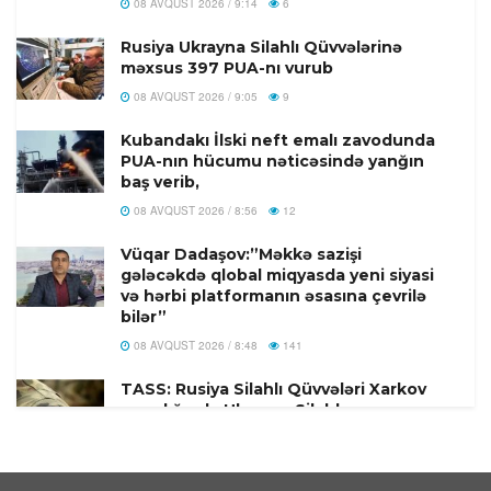
08 AVQUST 2026 / 9:14
6
Rusiya Ukrayna Silahlı Qüvvələrinə
məxsus 397 PUA-nı vurub
08 AVQUST 2026 / 9:05
9
Kubandakı İlski neft emalı zavodunda
PUA-nın hücumu nəticəsində yanğın
baş verib,
08 AVQUST 2026 / 8:56
12
Vüqar Dadaşov:”Məkkə sazişi
gələcəkdə qlobal miqyasda yeni siyasi
və hərbi platformanın əsasına çevrilə
bilər”
08 AVQUST 2026 / 8:48
141
TASS: Rusiya Silahlı Qüvvələri Xarkov
yaxınlığında Ukrayna Silahlı
Qüvvələrinin millətçilərini təlimatçılar
arasından məhv edib.
08 AVQUST 2026 / 8:34
2