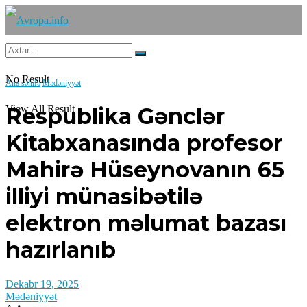
No Result
Ana səhifə
Mədəniyyət
View All Result
Respublika Gənclər
Kitabxanasında profesor
Mahirə Hüseynovanın 65
illiyi münasibətilə
elektron məlumat bazası
hazırlanıb
Dekabr 19, 2025
Mədəniyyət