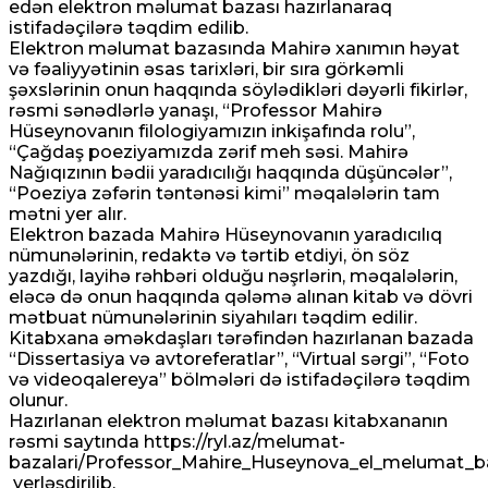
edən elektron məlumat bazası hazırlanaraq
istifadəçilərə təqdim edilib.
Elektron məlumat bazasında Mahirə xanımın həyat
və fəaliyyətinin əsas tarixləri, bir sıra görkəmli
şəxslərinin onun haqqında söylədikləri dəyərli fikirlər,
rəsmi sənədlərlə yanaşı, “Professor Mahirə
Hüseynovanın filologiyamızın inkişafında rolu”,
“Çağdaş poeziyamızda zərif meh səsi. Mahirə
Nağıqızının bədii yaradıcılığı haqqında düşüncələr”,
“Poeziya zəfərin təntənəsi kimi” məqalələrin tam
mətni yer alır.
Elektron bazada Mahirə Hüseynovanın yaradıcılıq
nümunələrinin, redaktə və tərtib etdiyi, ön söz
yazdığı, layihə rəhbəri olduğu nəşrlərin, məqalələrin,
eləcə də onun haqqında qələmə alınan kitab və dövri
mətbuat nümunələrinin siyahıları təqdim edilir.
Kitabxana əməkdaşları tərəfindən hazırlanan bazada
“Dissertasiya və avtoreferatlar”, “Virtual sərgi”, “Foto
və videoqalereya” bölmələri də istifadəçilərə təqdim
olunur.
Hazırlanan elektron məlumat bazası kitabxananın
rəsmi saytında https://ryl.az/melumat-
bazalari/Professor_Mahire_Huseynova_el_melumat_ba
yerləşdirilib.