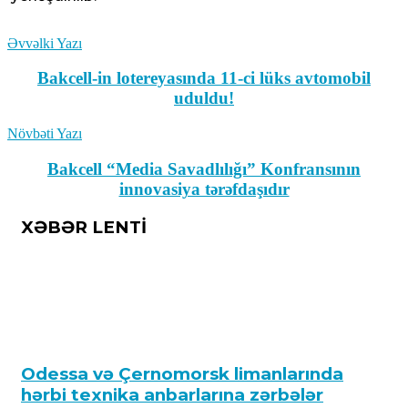
Əvvəlki Yazı
Bakcell-in lotereyasında 11-ci lüks avtomobil
uduldu!
Növbəti Yazı
Bakcell “Media Savadlılığı” Konfransının
innovasiya tərəfdaşıdır
XƏBƏR LENTİ
Odessa və Çernomorsk limanlarında
hərbi texnika anbarlarına zərbələr