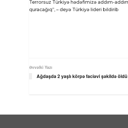
Terrorsuz Türkiyə hədəfimizə addım-addım ya
quracağıq”, – deyə Türkiyə lideri bildirib
Əvvəlki Yazı
Ağdaşda 2 yaşlı körpə faciəvi şəkildə öldü