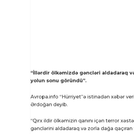
“İllərdir ölkəmizdə gəncləri aldadaraq v
yolun sonu göründü”.
Avropa.info “Hürriyet”ə istinadən xəbər ver
Ərdoğan deyib.
“Qırx ildir ölkəmizin qanını içən terror xəs
gənclərini aldadaraq və zorla dağa qaçıran