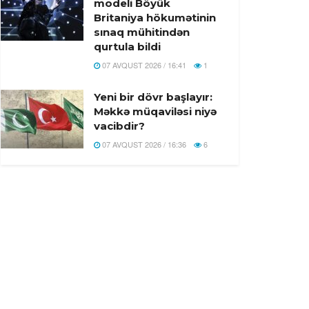
modeli Böyük
Britaniya hökumətinin
sınaq mühitindən
qurtula bildi
07 AVQUST 2026 / 16:41
1
Yeni bir dövr başlayır:
Məkkə müqaviləsi niyə
vacibdir?
07 AVQUST 2026 / 16:36
6
Türkiyə, Səudiyyə
Ərəbistanı və Pakistan
Məkkə Müdafiə Sazişi
imzalandi
07 AVQUST 2026 / 16:20
19
Rusiyada Azərbaycan
əsilli idmançıya hökm
oxundu