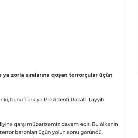
ə ya zorla sıralarına qoşan terrorçular üçün
ir ki, bunu Türkiyə Prezidenti Rəcəb Tayyib
təliyinə qarşı mübarizəmiz davam edir. Bu ölkənin
 terror baronları üçün yolun sonu göründü.