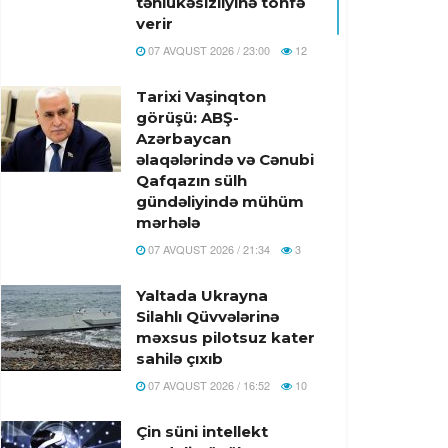
təhlükəsizliyinə töhfə
verir
07 AVQUST 2026 / 23:00
12
Tarixi Vaşinqton
görüşü: ABŞ-
Azərbaycan
əlaqələrində və Cənubi
Qafqazın sülh
gündəliyində mühüm
mərhələ
07 AVQUST 2026 / 21:34
3
Yaltada Ukrayna
Silahlı Qüvvələrinə
məxsus pilotsuz kater
sahilə çıxıb
07 AVQUST 2026 / 16:52
10
Çin süni intellekt