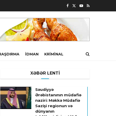
RAŞDIRMA
İDMAN
KRIMINAL
XƏBƏR LENTİ
Səudiyyə
Ərəbistanının müdafiə
naziri: Məkkə Müdafiə
Sazişi regionun və
dünyanın