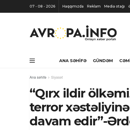
07 - 08 - 2026
Haqqımızda
Reklam
Media otağı
ANA SƏHIFƏ
GÜNDƏM
CƏM
Ana səhifə
Siyasət
“Qırx ildir ölkəm
terror xəstəliyi
davam edir”-Ər