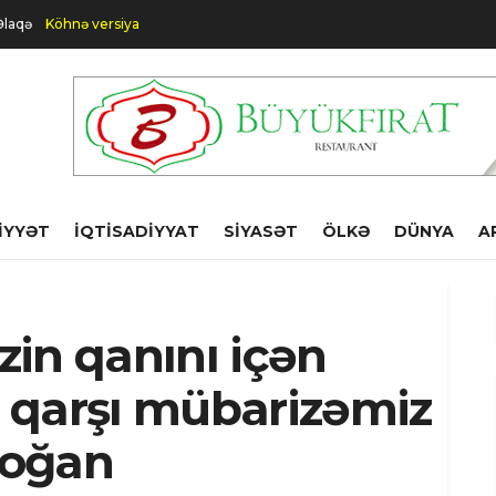
Əlaqə
Köhnə versiya
IYYƏT
İQTISADIYYAT
SIYASƏT
ÖLKƏ
DÜNYA
A
izin qanını içən
nə qarşı mübarizəmiz
doğan