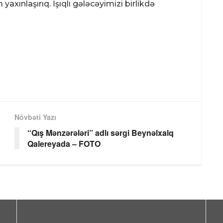
xınlaşırıq. İşıqlı gələcəyimizi birlikdə
Növbəti Yazı
“Qış Mənzərələri” adlı sərgi Beynəlxalq
Qalereyada – FOTO