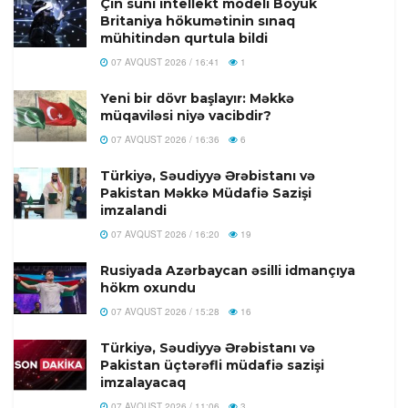
Çin süni intellekt modeli Böyük
Britaniya hökumətinin sınaq
mühitindən qurtula bildi
07 AVQUST 2026 / 16:41
1
Yeni bir dövr başlayır: Məkkə
müqaviləsi niyə vacibdir?
07 AVQUST 2026 / 16:36
6
Türkiyə, Səudiyyə Ərəbistanı və
Pakistan Məkkə Müdafiə Sazişi
imzalandi
07 AVQUST 2026 / 16:20
19
Rusiyada Azərbaycan əsilli idmançıya
hökm oxundu
07 AVQUST 2026 / 15:28
16
Türkiyə, Səudiyyə Ərəbistanı və
Pakistan üçtərəfli müdafiə sazişi
imzalayacaq
07 AVQUST 2026 / 11:06
3