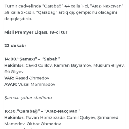
Turnir cədvəlində “Qarabağ” 44 xalla 1-ci, “Araz-Naxçıvan”
39 xalla 2-cidir. “Qarabağ” artıq qış çempionu olacağını
dəqiqləşdirib.
Misli Premyer Liqası, 18-ci tur
22 dekabr
14:00.“Şamaxı” – “Sabah”
Hakimlər:
Cavid Cəlilov, Kamran Bayramov, Müslüm Əliyev,
Əli Əliyev
VAR:
Rəşad Əhmədov
AVAR:
Vüsal Məmmədov
Şamaxı şəhər stadionu
16:30.“Qarabağ” – “Araz-Naxçıvan”
Hakimlər:
Rəvan Həmzəzadə, Cəmil Quliyev, Şirmamed
Mamedov, Əkbər Əhmədov