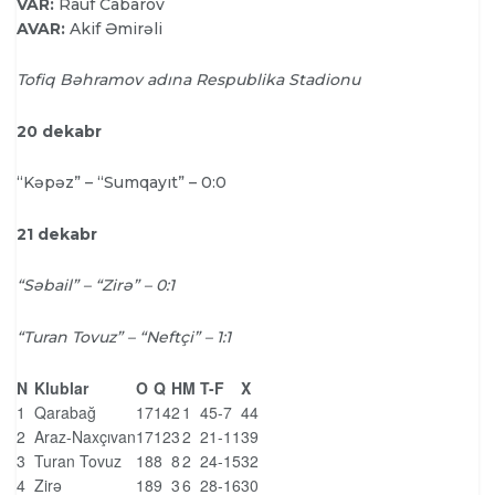
VAR:
Rauf Cabarov
AVAR:
Akif Əmirəli
Tofiq Bəhramov adına Respublika Stadionu
20 dekabr
“Kəpəz” – “Sumqayıt” – 0:0
21 dekabr
“Səbail” – “Zirə” – 0:1
“Turan Tovuz” – “Neftçi” – 1:1
N
Klublar
O
Q
H
M
T-F
X
1
Qarabağ
17
14
2
1
45-7
44
2
Araz-Naxçıvan
17
12
3
2
21-11
39
3
Turan Tovuz
18
8
8
2
24-15
32
4
Zirə
18
9
3
6
28-16
30