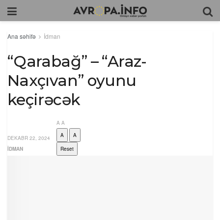
Ana səhifə
İdman
“Qarabağ” – “Araz-
Naxçıvan” oyunu
keçirəcək
A
A
A
A
DEKABR 22, 2024
İDMAN
Reset