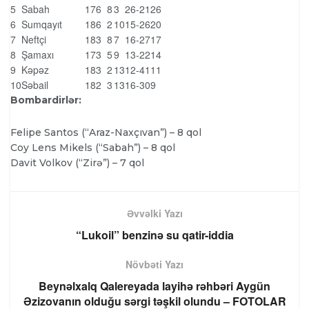
5
Sabah
17
6
8
3
26-21
26
6
Sumqayıt
18
6
2
10
15-26
20
7
Neftçi
18
3
8
7
16-27
17
8
Şamaxı
17
3
5
9
13-22
14
9
Kəpəz
18
3
2
13
12-41
11
10
Səbail
18
2
3
13
16-30
9
Bombardirlər:
Felipe Santos (“Araz-Naxçıvan”) – 8 qol
Coy Lens Mikels (“Sabah”) – 8 qol
Davit Volkov (“Zirə”) – 7 qol
Əvvəlki Yazı
“Lukoil” benzinə su qatir-iddia
Növbəti Yazı
Beynəlxalq Qalereyada layihə rəhbəri Aygün
Əzizovanın olduğu sərgi təşkil olundu – FOTOLAR