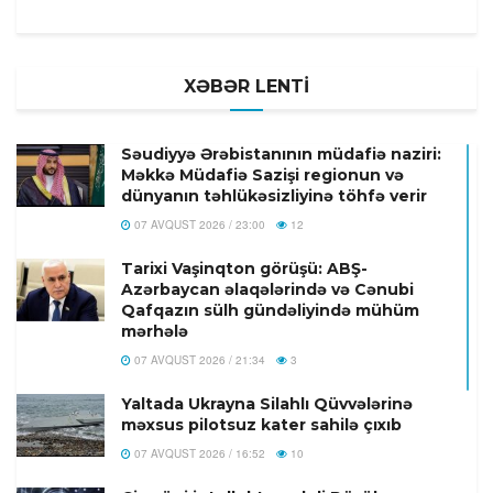
XƏBƏR LENTİ
Səudiyyə Ərəbistanının müdafiə naziri:
Məkkə Müdafiə Sazişi regionun və
dünyanın təhlükəsizliyinə töhfə verir
07 AVQUST 2026 / 23:00
12
Tarixi Vaşinqton görüşü: ABŞ-
Azərbaycan əlaqələrində və Cənubi
Qafqazın sülh gündəliyində mühüm
mərhələ
07 AVQUST 2026 / 21:34
3
Yaltada Ukrayna Silahlı Qüvvələrinə
məxsus pilotsuz kater sahilə çıxıb
07 AVQUST 2026 / 16:52
10