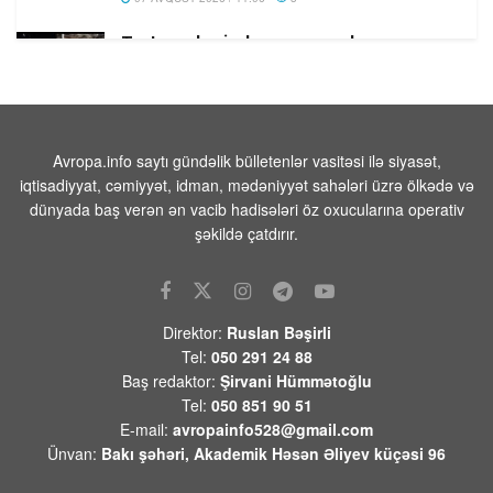
Tərtər şəhərində ər və arvadın yanaraq
öldüyü hadisənin qəsdən törədilməsi
bəlli olub-Həbs olunan var
07 AVQUST 2026 / 10:18
8
Beyləqanda 18 yaşlı gənc kanalda
Avropa.info saytı gündəlik bülletenlər vasitəsi ilə siyasət,
bataraq ölüb
iqtisadiyyat, cəmiyyət, idman, mədəniyyət sahələri üzrə ölkədə və
dünyada baş verən ən vacib hadisələri öz oxucularına operativ
07 AVQUST 2026 / 10:04
14
şəkildə çatdırır.
Rusiya səmasında gecə ərzində 203
pilotsuz təyyarə vurulub
07 AVQUST 2026 / 9:54
21
Direktor:
Ruslan Bəşirli
Məhəmməd Əsədullazadə:
Tel:
050 291 24 88
“Azərbaycan-Ermənistan mövzusu
Baş redaktor:
Şirvani Hümmətoğlu
ATƏT üçün artıq qapalı səhifədir”
Tel:
050 851 90 51
07 AVQUST 2026 / 9:26
53
E-mail:
avropainfo528@gmail.com
Ünvan:
Bakı şəhəri, Akademik Həsən Əliyev küçəsi 96
Yekaterinburqdakı Wildberries
obyekti PUA hücumundan sonra