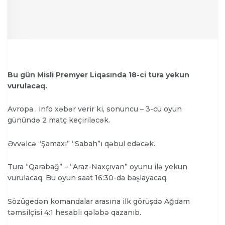
Bu gün Misli Premyer Liqasında 18-ci tura yekun
vurulacaq.
Avropa . info xəbər verir ki, sonuncu – 3-cü oyun
günündə 2 matç keçiriləcək.
Əvvəlcə “Şamaxı” “Sabah”ı qəbul edəcək.
Tura “Qarabağ” – “Araz-Naxçıvan” oyunu ilə yekun
vurulacaq. Bu oyun saat 16:30-da başlayacaq.
Sözügedən komandalar arasına ilk görüşdə Ağdam
təmsilçisi 4:1 hesablı qələbə qazanıb.