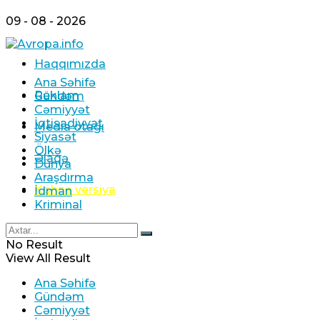
09 - 08 - 2026
Haqqımızda
Ana Səhifə
Reklam
Gündəm
Cəmiyyət
İqtisadiyyat
Media otağı
Siyasət
Ölkə
Əlaqə
Dünya
Araşdırma
Köhnə versiya
İdman
Kriminal
No Result
View All Result
Ana Səhifə
Gündəm
Cəmiyyət