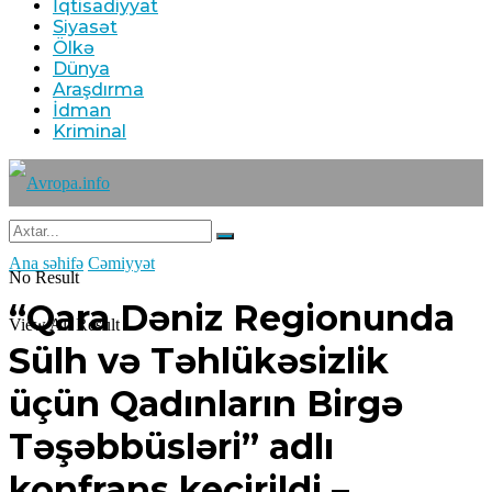
İqtisadiyyat
Siyasət
Ölkə
Dünya
Araşdırma
İdman
Kriminal
Ana səhifə
Cəmiyyət
No Result
“Qara Dəniz Regionunda
View All Result
Sülh və Təhlükəsizlik
üçün Qadınların Birgə
Təşəbbüsləri” adlı
konfrans keçirildi –