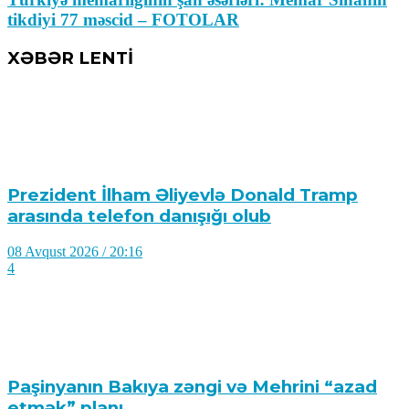
tikdiyi 77 məscid – FOTOLAR
XƏBƏR LENTİ
Prezident İlham Əliyevlə Donald Tramp
arasında telefon danışığı olub
08 Avqust 2026 / 20:16
4
Paşinyanın Bakıya zəngi və Mehrini “azad
etmək” planı