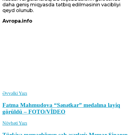
daha geniş miqyasda tətbiq edilməsinin vacibliyi
qeyd olunub.
Avropa.info
Əvvəlki Yazı
Fatma Mahmudova “Sənətkar” medalına layiq
görüldü – FOTO/VİDEO
Növbəti Yazı
Türkiyə memarlığının şah əsərləri: Memar Sinanın