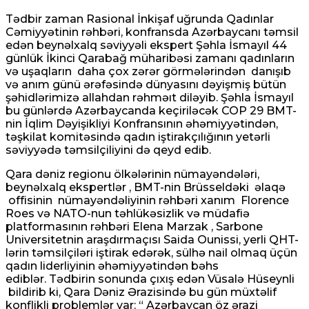
Tədbir zaman Rasional İnkişaf uğrunda Qadınlar
Cəmiyyətinin rəhbəri, konfransda Azərbaycanı təmsil
edən beynəlxalq səviyyəli ekspert Şəhla İsmayıl 44
günlük İkinci Qarabağ müharibəsi zamanı qadınların
və uşaqların daha çox zərər görmələrindən danışıb
və anım günü ərəfəsində dünyasını dəyişmiş bütün
şəhidlərimizə allahdan rəhməıt diləyib. Şəhla İsmayıl
bu günlərdə Azərbaycanda keçiriləcək COP 29 BMT-
nin İqlim Dəyişikliyi Konfransının əhəmiyyətindən,
təşkilat komitəsində qadın iştirakçılığının yetərli
səviyyədə təmsilçiliyini də qeyd edib.
Qara dəniz regionu ölkələrinin nümayəndələri,
beynəlxalq ekspertlər
, BMT-nin Brüsseldəki əlaqə
offisinin nümayəndəliyinin rəhbəri xanım Florence
Roes və NATO-nun təhlükəsizlik və müdafiə
platformasının rəhbəri Elena Marzak , Sarbone
Universitetnin araşdırmaçısı Saida Ounissi,
yerli QHT-
lərin təmsilçiləri iştirak edərək, sülhə nail olmaq üçün
qadın liderliyinin əhəmiyyətindən bəhs
ediblər.
Tədbirin sonunda çıxış edən Vüsalə Hüseynli
bildirib ki, Qara Dəniz Ərazisində bu gün müxtəlif
konflikli problemlər var: “ Azərbaycan öz ərazi