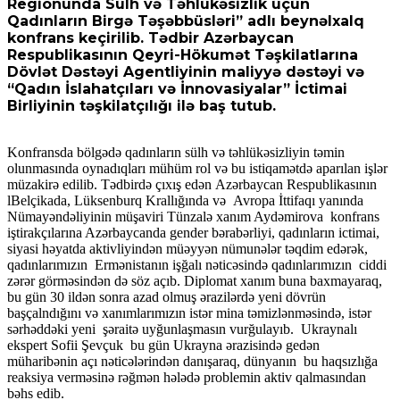
Regionunda Sülh və Təhlükəsizlik üçün
Qadınların Birgə Təşəbbüsləri” adlı beynəlxalq
konfrans keçirilib. Tədbir Azərbaycan
Respublikasının Qeyri-Hökumət Təşkilatlarına
Dövlət Dəstəyi Agentliyinin maliyyə dəstəyi və
“Qadın İslahatçıları və İnnovasiyalar” İctimai
Birliyinin təşkilatçılığı ilə baş tutub.
K
onfransda bölgədə qadınların sülh və təhlükəsizliyin təmin
olunmasında oynadıqları mühüm rol və bu istiqamətdə aparılan işlər
müzakirə edilib.
Tədbirdə çıxış edən
Azərba
ycan Respublikasının
lBelçikada, Lüksenburq Krallığında və
Avropa İttifaqı yanında
Nümayəndəliyinin
müşaviri Tünzalə xanım Aydəmirova konfrans
iştirakçılarına Azərbaycanda gender bərabərliyi, qadınların ictimai,
siyasi həyatda aktivliyindən müəyyən nümunələr təqdim edərək,
qadınlarımızın Ermənistanın işğalı nəticəsində qadınlarımızın ciddi
zərər görməsindən də söz açıb. Diplomat xanım buna baxmayaraq,
bu gün 30 ildən sonra azad olmuş ərazilərdə yeni dövrün
başçalndığını və xanımlarımızın istər mina təmizlənməsində, istər
sərhəddəki yeni şəraitə uyğunlaşmasın vurğulayıb. Ukraynalı
ekspert Sofii Şevçuk bu gün Ukrayna ərazisində gedən
müharibənin açı nəticələrindən danışaraq, dünyanın bu haqsızlığa
reaksiya verməsinə rəğmən hələdə problemin aktiv qalmasından
bəhs edib.