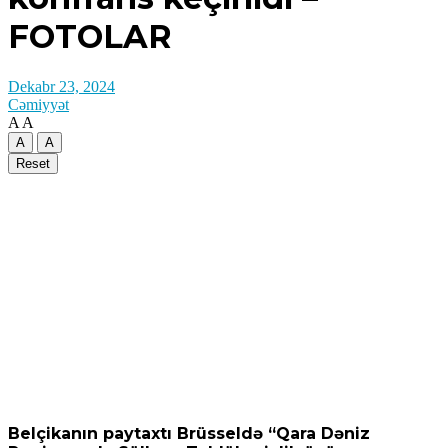
FOTOLAR
Dekabr 23, 2024
Cəmiyyət
A
A
A
A
Reset
Belçikanın paytaxtı Brüsseldə “Qara Dəniz