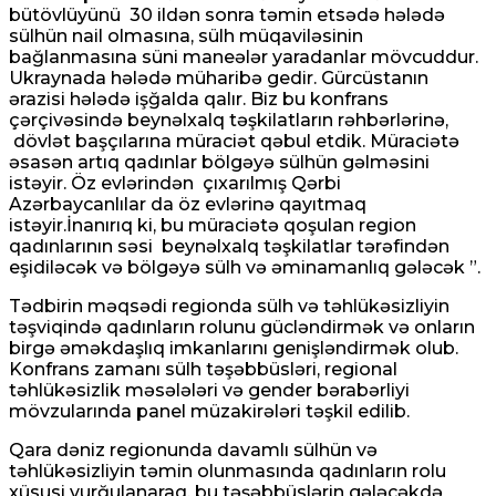
bütövlüyünü 30 ildən sonra təmin etsədə hələdə
sülhün nail olmasına, sülh müqaviləsinin
bağlanmasına süni maneələr yaradanlar mövcuddur.
Ukraynada hələdə müharibə gedir. Gürcüstanın
ərazisi hələdə işğalda qalır. Biz bu konfrans
çərçivəsində beynəlxalq təşkilatların rəhbərlərinə,
dövlət başçılarına müraciə
t qəbul etdik. Müraciətə
əsasən
artıq qadınlar bölgəyə sülhün gəlməsini
istəyir. Öz evlərindən çıxarılmış Qərbi
Azərbaycanlılar
da
öz evlərinə qayıtmaq
istə
yir.İnanırıq ki, bu müraciətə qoşulan region
qadınlarının səsi beynəlxalq təşkilatlar tərəfindən
eşidiləcək və bölgəyə sülh və əminamanlıq gələcək
”
.
Tədbirin məqsədi regionda sülh və təhlükəsizliyin
təşviqində qadınların rolunu gücləndirmək və onların
birgə əməkdaşlıq imkanlarını genişləndirmək olub.
Konfrans zamanı sülh təşəbbüsləri, regional
təhlükəsizlik məsələləri və gender bərabərliyi
mövzularında panel müzakirələri təşkil edilib.
Qara dəniz regionunda davamlı sülhün və
təhlükəsizliyin təmin olunmasında qadınların rolu
xüsusi vurğulanaraq, bu təşəbbüslərin gələcəkdə