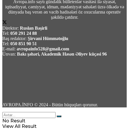
Avropa.info saytı gündəlik bülletenlər vasitəsi ilə siyasət,
Video
iqtisadiyyat, cəmiyyət, idman, mədəniyyət sahələri üzrə ölkədə və
dünyada baş verən ən vacib hadisələri öz oxucularına operativ
08 Avqust 2026 / 18:00
şəkildə çatdırır.
9
Direktor:
Ruslan Bəşirli
Tel:
050 291 24 88
Baş redaktor:
Şirvani Hümmətoğlu
Tel:
050 851 90 51
E-mail:
avropainfo528@gmail.com
Ünvan:
Bakı şəhəri, Akademik Həsən Əliyev küçəsi 96
BƏƏ Hörmüz boğazında İran gəmisini
raketlə hədəfə aldığını açıqlayıb
08 Avqust 2026 / 16:47
1
AVROPA.İNFO © 2024 - Bütün hüquqları qorunur.
Xameneinin baş müşaviri: Region ölkələri
No Result
artan əməkdaşlıqla təhlükəsizliyi təmin edə
View All Result