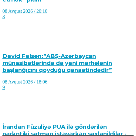
08 Avqust 2026 / 20:10
8
Devid Felsen:”ABŞ-Azərbaycan
münasibətlərində də yeni mərhələnin
başlanğıcını qoyduğu qənaətindədir”
08 Avqust 2026 / 18:06
9
İrandan Füzuliyə PUA ilə göndərilən
narkotiki satmaq istəyərkən saxlanildilar -