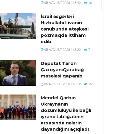
05 AVQUST 2026 / 18:42
16
İsrail əsgərləri
Hizbullahı Livanın
cənubunda atəşkəsi
pozmaqda ittiham
edib
05 AVQUST 2026 / 18:22
7
Deputat Taron
Çaxoyan:Qarabağ
məsələsi qapanıb
05 AVQUST 2026 / 18:12
15
Mendel Qərbin
Ukraynanın
dözümlülüyü ilə bağlı
iyrənc təbliğatının
arxasında nələrin
dayandığını açıqladı