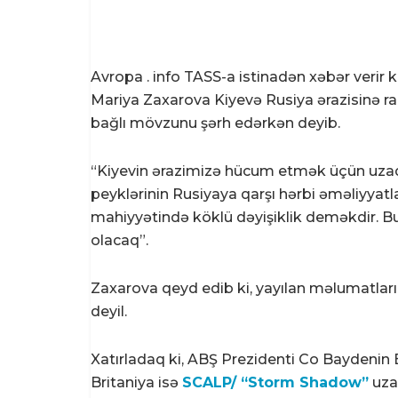
Avropa . info TASS-a istinadən xəbər verir ki
Mariya Zaxarova Kiyevə Rusiya ərazisinə rak
bağlı mövzunu şərh edərkən deyib.
“Kiyevin ərazimizə hücum etmək üçün uzaq
peyklərinin Rusiyaya qarşı hərbi əməliyyatl
mahiyyətində köklü dəyişiklik deməkdir. B
olacaq”.
Zaxarova qeyd edib ki, yayılan məlumatlar
deyil.
Xatırladaq ki, ABŞ Prezidenti Co Baydenin B
Britaniya isə
SCALP/ “Storm Shadow”
uzaq