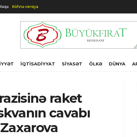
laqə
Köhnə versiya
IYYƏT
İQTISADIYYAT
SIYASƏT
ÖLKƏ
DÜNYA
A
razisinə raket
kvanın cavabı
-Zaxarova