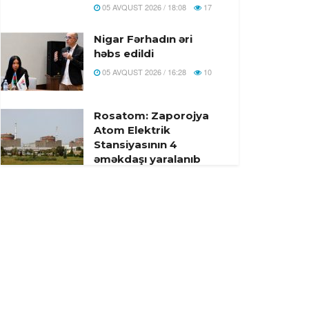
05 AVQUST 2026 / 18:08
17
Nigar Fərhadın əri
həbs edildi
05 AVQUST 2026 / 16:28
10
Rosatom: Zaporojya
Atom Elektrik
Stansiyasının 4
əməkdaşı yaralanıb
05 AVQUST 2026 / 16:22
9
Bu gün Xocavəndə
növbəti köç karvanı
yola salındı – Foto
05 AVQUST 2026 / 13:22
9
Ali Məhkəmənin
hakimi təqaüdə