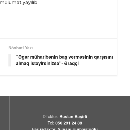
 məlumat yayılıb
Növbəti Yazı
“Əgər müharibənin baş verməsinin qarşısını
almaq istəyirsinizsə”- Əraqçi
Direktor:
Ruslan Bəşirli
Tel:
050 291 24 88
Baş redaktor:
Şirvani Hümmətoğlu