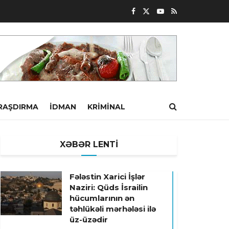
RAŞDIRMA
İDMAN
KRIMINAL
XƏBƏR LENTİ
Fələstin Xarici İşlər
Naziri: Qüds İsrailin
hücumlarının ən
təhlükəli mərhələsi ilə
üz-üzədir