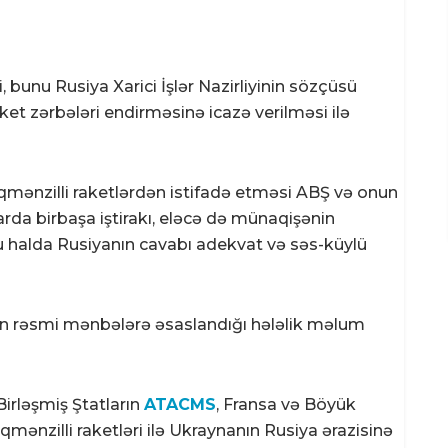
, bunu Rusiya Xarici İşlər Nazirliyinin sözçüsü
et zərbələri endirməsinə icazə verilməsi ilə
mənzilli raketlərdən istifadə etməsi ABŞ və onun
arda birbaşa iştirakı, eləcə də münaqişənin
u halda Rusiyanın cavabı adekvat və səs-küylü
ın rəsmi mənbələrə əsaslandığı hələlik məlum
irləşmiş Ştatların
ATACMS
, Fransa və Böyük
mənzilli raketləri ilə Ukraynanın Rusiya ərazisinə