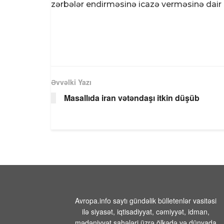
zərbələr endirməsinə icazə verməsinə dair
Əvvəlki Yazı
Masallıda iran vətəndaşı itkin düşüb
Avropa.info saytı gündəlik bülletenlər vasitəsi
ilə siyasət, iqtisadiyyat, cəmiyyət, idman,
mədəniyyət sahələri üzrə ölkədə və dünyada