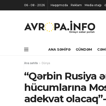
06 - 08 - 2026
Haqqımızda
Reklam
Media otağı
Ə
ANA SƏHIFƏ
GÜNDƏM
CƏM
Ana səhifə
Dünya
“Qərbin Rusiya ə
hücumlarına Mos
adekvat olacaq”