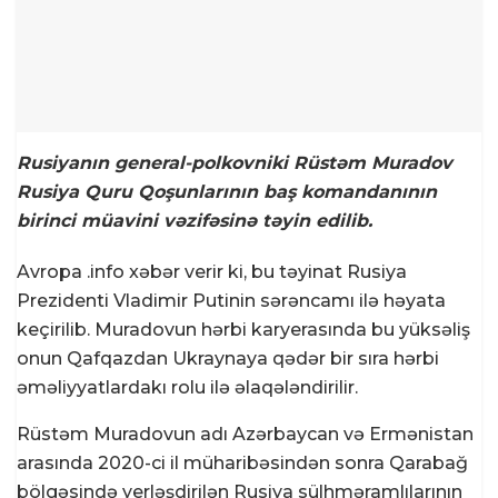
Rusiyanın general-polkovniki Rüstəm Muradov
Rusiya Quru Qoşunlarının baş komandanının
birinci müavini vəzifəsinə təyin edilib.
Avropa .info xəbər verir ki, bu təyinat Rusiya
Prezidenti Vladimir Putinin sərəncamı ilə həyata
keçirilib. Muradovun hərbi karyerasında bu yüksəliş
onun Qafqazdan Ukraynaya qədər bir sıra hərbi
əməliyyatlardakı rolu ilə əlaqələndirilir.
Rüstəm Muradovun adı Azərbaycan və Ermənistan
arasında 2020-ci il müharibəsindən sonra Qarabağ
bölgəsində yerləşdirilən Rusiya sülhməramlılarının