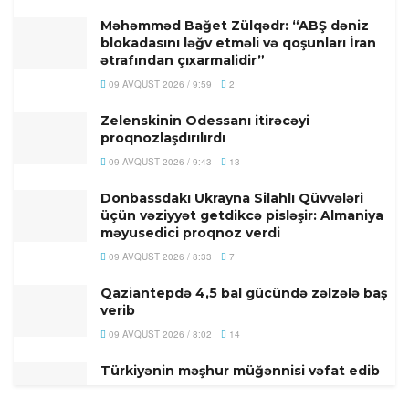
Məhəmməd Bağet Zülqədr: “ABŞ dəniz
blokadasını ləğv etməli və qoşunları İran
ətrafından çıxarmalidir”
09 AVQUST 2026 / 9:59
2
Zelenskinin Odessanı itirəcəyi
proqnozlaşdırılırdı
09 AVQUST 2026 / 9:43
13
Donbassdakı Ukrayna Silahlı Qüvvələri
üçün vəziyyət getdikcə pisləşir: Almaniya
məyusedici proqnoz verdi
09 AVQUST 2026 / 8:33
7
Qaziantepdə 4,5 bal gücündə zəlzələ baş
verib
09 AVQUST 2026 / 8:02
14
Türkiyənin məşhur müğənnisi vəfat edib
09 AVQUST 2026 / 7:49
8