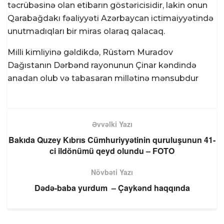
təcrübəsinə olan etibarın göstəricisidir, lakin onun
Qarabağdakı fəaliyyəti Azərbaycan ictimaiyyətində
unutmadıqları bir miras olaraq qalacaq.
Milli kimliyinə gəldikdə, Rüstəm Muradov
Dağıstanın Dərbənd rayonunun Çinar kəndində
anadan olub və tabasaran millətinə mənsubdur
Əvvəlki Yazı
Bakıda Quzey Kıbrıs Cümhuriyyətinin quruluşunun 41-
ci ildönümü qeyd olundu – FOTO
Növbəti Yazı
Dədə-baba yurdum – Çaykənd haqqında