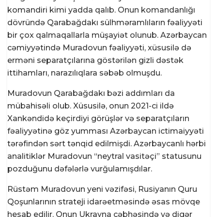
komandiri kimi yadda qalıb. Onun komandanlığı
dövründə Qarabağdakı sülhməramlıların fəaliyyəti
bir çox qalmaqallarla müşayiət olunub. Azərbaycan
cəmiyyətində Muradovun fəaliyyəti, xüsusilə də
erməni separatçılarına göstərilən gizli dəstək
ittihamları, narazılıqlara səbəb olmuşdu.
Muradovun Qarabağdakı bəzi addımları da
mübahisəli olub. Xüsusilə, onun 2021-ci ildə
Xankəndidə keçirdiyi görüşlər və separatçıların
fəaliyyətinə göz yumması Azərbaycan ictimaiyyəti
tərəfindən sərt tənqid edilmişdi. Azərbaycanlı hərbi
analitiklər Muradovun “neytral vasitəçi” statusunu
pozduğunu dəfələrlə vurğulamışdılar.
Rüstəm Muradovun yeni vəzifəsi, Rusiyanın Quru
Qoşunlarının strateji idarəetməsində əsas mövqe
hesab edilir. Onun Ukrayna cəbhəsində və digər