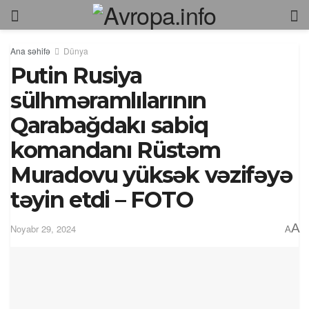
Ana səhifə
Dünya
Putin Rusiya
sülhməramlılarının
Qarabağdakı sabiq
komandanı Rüstəm
Muradovu yüksək vəzifəyə
təyin etdi – FOTO
A
Noyabr 29, 2024
A