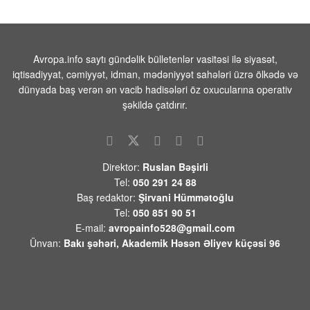
Prezident İlham Əliyevlə Donald Tramp
arasında telefon danışığı olub
08 AVQUST 2026 / 20:16
6
Avropa.info saytı gündəlik bülletenlər vasitəsi ilə siyasət,
iqtisadiyyat, cəmiyyət, idman, mədəniyyət sahələri üzrə ölkədə və
Paşinyanın Bakıya zəngi və Mehrini “azad
dünyada baş verən ən vacib hadisələri öz oxucularına operativ
etmək” planı
şəkildə çatdırır.
08 AVQUST 2026 / 20:10
10
Devid Felsen:”ABŞ-Azərbaycan
münasibətlərində də yeni mərhələnin
Direktor:
Ruslan Bəşirli
başlanğıcını qoyduğu qənaətindədir”
Tel:
050 291 24 88
08 AVQUST 2026 / 18:06
9
Baş redaktor:
Şirvani Hümmətoğlu
Tel:
050 851 90 51
İrandan Füzuliyə PUA ilə göndərilən
E-mail:
avropainfo528@gmail.com
narkotiki satmaq istəyərkən saxlanildilar -
Video
Ünvan:
Bakı şəhəri, Akademik Həsən Əliyev küçəsi 96
08 AVQUST 2026 / 18:00
9
BƏƏ Hörmüz boğazında İran gəmisini
raketlə hədəfə aldığını açıqlayıb