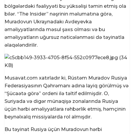
bölgələrdəki fəaliyyəti bu yüksəlişi təmin etmiş ola
bilər. “The Insider” nəşrinin məlumatına görə,
Muradovun Ukraynadakı Avdeyevka
əməliyyatlarında məsul şəxs olması və bu
əməliyyatların uğursuz nəticələnməsi də təyinatla
əlaqələndirilir.
Musavat.com xatırladır ki, Rüstəm Muradov Rusiya
Federasiyasının Qəhrəmanı adına layiq görülmüş və
“Şücaətə görə” ordeni ilə təltif edilmişdir. O,
Suriyada və digər münaqişə zonalarında Rusiya
üçün hərbi əməliyyatlara rəhbərlik etmiş, həmçinin
beynəlxalq missiyalarda rol almışdır.
Bu təyinat Rusiya üçün Muradovun hərbi