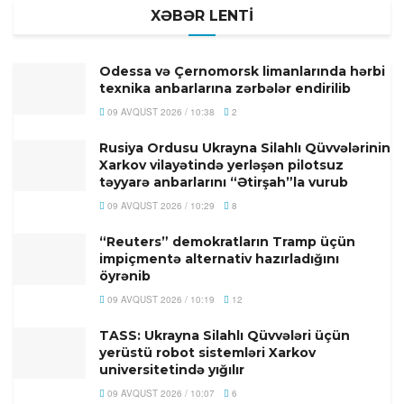
XƏBƏR LENTİ
Odessa və Çernomorsk limanlarında hərbi
texnika anbarlarına zərbələr endirilib
09 AVQUST 2026 / 10:38
2
Rusiya Ordusu Ukrayna Silahlı Qüvvələrinin
Xarkov vilayətində yerləşən pilotsuz
təyyarə anbarlarını “Ətirşah”la vurub
09 AVQUST 2026 / 10:29
8
“Reuters” demokratların Tramp üçün
impiçmentə alternativ hazırladığını
öyrənib
09 AVQUST 2026 / 10:19
12
TASS: Ukrayna Silahlı Qüvvələri üçün
yerüstü robot sistemləri Xarkov
universitetində yığılır
09 AVQUST 2026 / 10:07
6