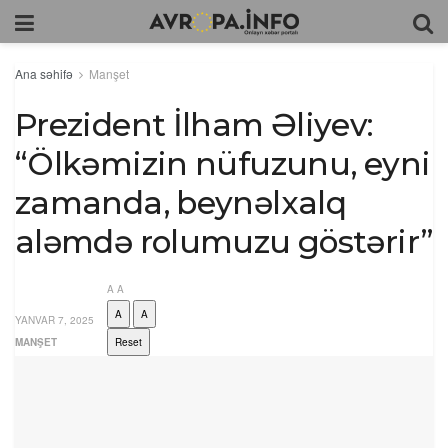
Ana səhifə
Manşet
Prezident İlham Əliyev:
“Ölkəmizin nüfuzunu, eyni
zamanda, beynəlxalq
aləmdə rolumuzu göstərir”
A
A
A
A
YANVAR 7, 2025
MANŞET
Reset