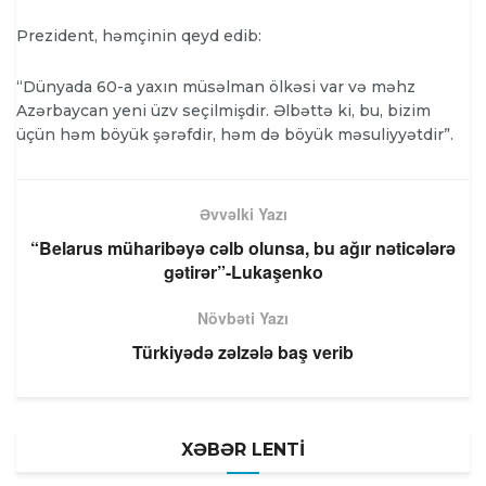
Prezident, həmçinin qeyd edib:
“Dünyada 60-a yaxın müsəlman ölkəsi var və məhz
Azərbaycan yeni üzv seçilmişdir. Əlbəttə ki, bu, bizim
üçün həm böyük şərəfdir, həm də böyük məsuliyyətdir”.
Əvvəlki Yazı
“Belarus müharibəyə cəlb olunsa, bu ağır nəticələrə
gətirər”-Lukaşenko
Növbəti Yazı
Türkiyədə zəlzələ baş verib
XƏBƏR LENTİ