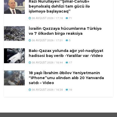
Razi Nurullayev:”Şimal-Cənub»
beynəlxalq dəhlizi tam gücü ilə
işləməyə başlayacaq”
06 AVQUST 2026 / 17:18
71
İsrailin Qəzzaya hücumlarına Türkiyə
və 7 ölkədən birgə reaksiya
06 AVQUST 2026 / 17:01
5
Bakı-Qazax yolunda ağır yol-nəqliyyat
hadisəsi baş verib -Yaralilar var -Video
06 AVQUST 2026 / 16:44
17
18 yaşlı İbrahim Əbilov Yeniyetmənin
“iPhone”unu əlindən alıb 20 Yanvarda
satdı – Video
06 AVQUST 2026 / 16:39
16
ABŞ-da jalapeno bibərinin səbəb
olduğu düşünülən salmonella
epidemiyası 27 ştata yayılıb
06 AVQUST 2026 / 13:22
15