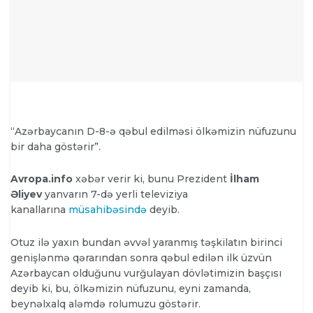
“Azərbaycanın D-8-ə qəbul edilməsi ölkəmizin nüfuzunu
bir daha göstərir”.
Avropa.info
xəbər verir ki, bunu Prezident
İlham
Əliyev
yanvarın 7-də yerli televiziya
kanallarına
müsahibəsində
deyib.
Otuz ilə yaxın bundan əvvəl yaranmış təşkilatın birinci
genişlənmə qərarından sonra qəbul edilən ilk üzvün
Azərbaycan olduğunu vurğulayan dövlətimizin başçısı
deyib ki, bu, ölkəmizin nüfuzunu, eyni zamanda,
beynəlxalq aləmdə rolumuzu göstərir.