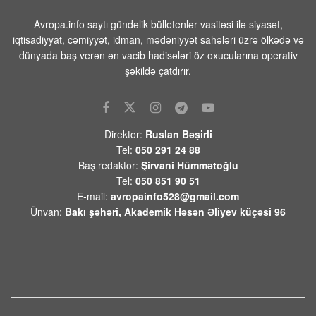
Avropa.info saytı gündəlik bülletenlər vasitəsi ilə siyasət,
Vüqar Dadaşov -Azərbaycan: Qaranlıq
iqtisadiyyat, cəmiyyət, idman, mədəniyyət sahələri üzrə ölkədə və
keçmişdən aydınlıq tarixə” kitabına
dünyada baş verən ən vacib hadisələri öz oxucularına operativ
münasibətim
şəkildə çatdırır.
06 AVQUST 2026 / 13:09
118
Elxan Şahinoğlu:”Kreml Ceyhun
Bayramovun Kiyevdəki görüşlərini də
diqqətlə izləyəcək”
Direktor:
Ruslan Bəşirli
06 AVQUST 2026 / 12:33
8
Tel:
050 291 24 88
Baş redaktor:
Şirvani Hümmətoğlu
Behnam Səidi: “Hörmüz boğazı İrana
Tel:
050 851 90 51
qarşı təhdidlər bitənə qədər bağlı
E-mail:
avropainfo528@gmail.com
qalacaq”
Ünvan:
Bakı şəhəri, Akademik Həsən Əliyev küçəsi 96
06 AVQUST 2026 / 12:24
8
Mənəvi birlikdən böyük müttəfiqliyə:
Qırğızıstan səfərinin geostrateji
yekunları – TƏHLİL
06 AVQUST 2026 / 11:55
9