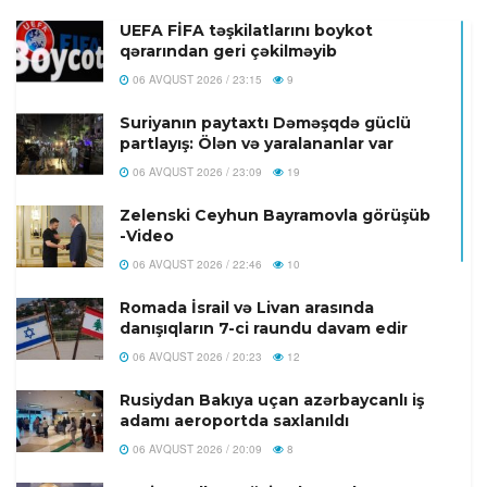
UEFA FİFA təşkilatlarını boykot
qərarından geri çəkilməyib
06 AVQUST 2026 / 23:15
9
Suriyanın paytaxtı Dəməşqdə güclü
partlayış: Ölən və yaralananlar var
06 AVQUST 2026 / 23:09
19
Zelenski Ceyhun Bayramovla görüşüb
-Video
06 AVQUST 2026 / 22:46
10
Romada İsrail və Livan arasında
danışıqların 7-ci raundu davam edir
06 AVQUST 2026 / 20:23
12
Rusiydan Bakıya uçan azərbaycanlı iş
adamı aeroportda saxlanıldı
06 AVQUST 2026 / 20:09
8