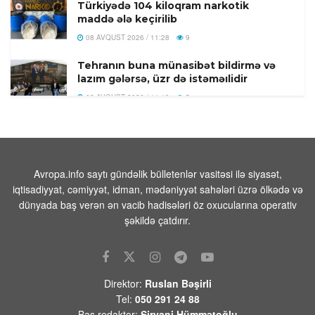
Türkiyədə 104 kiloqram narkotik
maddə ələ keçirilib
08 AVQUST 2026 / 11:28
9
Tehranın buna münasibət bildirmə və
lazım gələrsə, üzr də istəməılidir
08 AVQUST 2026 / 11:19
5
Xocavənd Rayonunda traktor minaya
düşdü
08 AVQUST 2026 / 11:11
10
Avropa.info saytı gündəlik bülletenlər vasitəsi ilə siyasət,
Pasinyan -Sülhü dönməz etmək üçün
iqtisadiyyat, cəmiyyət, idman, mədəniyyət sahələri üzrə ölkədə və
“Qarabağ ermənilərinin geri
dünyada baş verən ən vacib hadisələri öz oxucularına operativ
qayıtması” kimi mövzuları davam
şəkildə çatdırır.
etdirməmək zəruridir
08 AVQUST 2026 / 10:54
10
Səudiyyə Ərəbistanının görməli yerləri
Direktor:
Ruslan Bəşirli
Türkiyə, Səudiyyə Ərəbistanı və
Tel:
050 291 24 88
Pakistan bayraqları ilə işıqlandırılıb
Baş redaktor:
Şirvani Hümmətoğlu