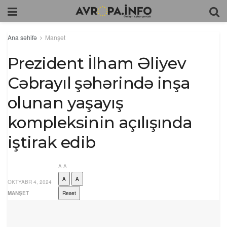
Ana səhifə
Manşet
Prezident İlham Əliyev
Cəbrayıl şəhərində inşa
olunan yaşayış
kompleksinin açılışında
iştirak edib
A
A
A
A
OKTYABR 4, 2024
MANŞET
Reset