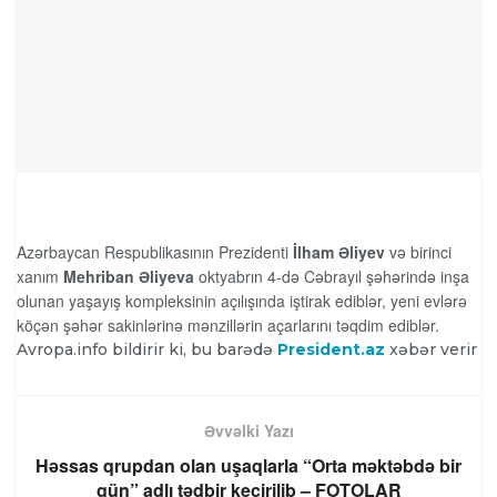
Azərbaycan Respublikasının Prezidenti
İlham Əliyev
və birinci
xanım
Mehriban Əliyeva
oktyabrın 4-də Cəbrayıl şəhərində inşa
olunan yaşayış kompleksinin açılışında iştirak ediblər, yeni evlərə
köçən şəhər sakinlərinə mənzillərin açarlarını təqdim ediblər.
Avropa.info bildirir ki, bu barədə
President.az
xəbər verir
Əvvəlki Yazı
Həssas qrupdan olan uşaqlarla “Orta məktəbdə bir
gün” adlı tədbir keçirilib – FOTOLAR