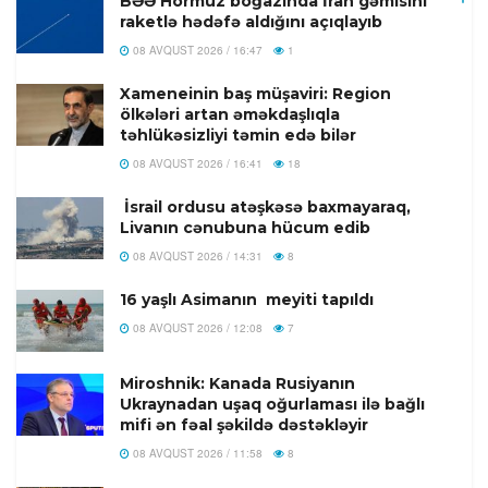
BƏƏ Hörmüz boğazında İran gəmisini
raketlə hədəfə aldığını açıqlayıb
08 AVQUST 2026 / 16:47
1
Xameneinin baş müşaviri: Region
ölkələri artan əməkdaşlıqla
təhlükəsizliyi təmin edə bilər
08 AVQUST 2026 / 16:41
18
İsrail ordusu atəşkəsə baxmayaraq,
Livanın cənubuna hücum edib
08 AVQUST 2026 / 14:31
8
16 yaşlı Asimanın meyiti tapıldı
08 AVQUST 2026 / 12:08
7
Miroshnik: Kanada Rusiyanın
Ukraynadan uşaq oğurlaması ilə bağlı
mifi ən fəal şəkildə dəstəkləyir
08 AVQUST 2026 / 11:58
8