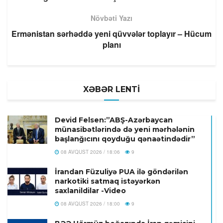
Növbəti Yazı
Ermənistan sərhəddə yeni qüvvələr toplayır – Hücum
planı
XƏBƏR LENTİ
Devid Felsen:”ABŞ-Azərbaycan
münasibətlərində də yeni mərhələnin
başlanğıcını qoyduğu qənaətindədir”
08 AVQUST 2026 / 18:06
9
İrandan Füzuliyə PUA ilə göndərilən
narkotiki satmaq istəyərkən
saxlanildilar -Video
08 AVQUST 2026 / 18:00
9