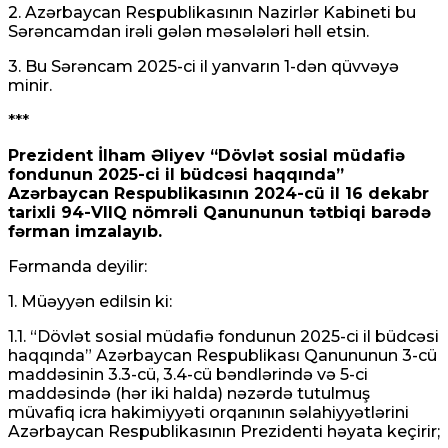
2. Azərbaycan Respublikasının Nazirlər Kabineti bu
Sərəncamdan irəli gələn məsələləri həll etsin.
3. Bu Sərəncam 2025-ci il yanvarın 1-dən qüvvəyə
minir.
***
Prezident İlham Əliyev “Dövlət sosial müdafiə
fondunun 2025-ci il büdcəsi haqqında”
Azərbaycan Respublikasının 2024-cü il 16 dekabr
tarixli 94-VIIQ nömrəli Qanununun tətbiqi barədə
fərman imzalayıb.
Fərmanda deyilir:
1. Müəyyən edilsin ki:
1.1. “Dövlət sosial müdafiə fondunun 2025-ci il büdcəsi
haqqında” Azərbaycan Respublikası Qanununun 3-cü
maddəsinin 3.3-cü, 3.4-cü bəndlərində və 5-ci
maddəsində (hər iki halda) nəzərdə tutulmuş
müvafiq icra hakimiyyəti orqanının səlahiyyətlərini
Azərbaycan Respublikasının Prezidenti həyata keçirir;