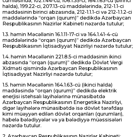
cümləsində, 102.1.44-cü, 106.1.35-ci, 164.1.63-cü (birinci
halda), 199.22-ci, 207.13-cü maddələrində, 212-1.1-ci
maddəsinin birinci abzasında, 212-1.1.1-ci və 212-1.1.2-ci
maddələrində “orqan (qurum)” dedikdə Azərbaycan
Respublikasının Nazirlər Kabineti nəzərdə tutulur;
1.3. həmin Məcəllənin 16.1.11-17-ci və 164.1.41-4-cü
maddələrində “orqan (qurum)” dedikdə Azərbaycan
Respublikasının İqtisadiyyat Nazirliyi nəzərdə tutulur;
1.4. həmin Məcəllənin 221.8.5-ci maddəsinin ikinci
abzasında “orqan (qurum)” dedikdə Dövlət Vergi
Xidməti qismində Azərbaycan Respublikasının
İqtisadiyyat Nazirliyi nəzərdə tutulur;
1.5. həmin Məcəllənin 164.1.63-cü (ikinci halda)
maddəsində “orqan (qurum)” dedikdə elektrik
enerjisi istehsalı layihələrinə münasibətdə
Azərbaycan Respublikasının Energetika Nazirliyi,
digər layihələrə münasibətdə isə dövlət tərəfdaşı
kimi müəyyən edilən dövlət orqanları (qurumları),
habelə bələdiyyələr və ya bələdiyyə müəssisələri
nəzərdə tutulur.
2. Azərbaycan Respublikasının Nazirlər Kabineti: