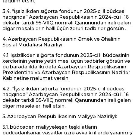
təqdim etsin;
3.4. “İşsizlikdən sığorta fondunun 2025-ci il büdcəsi
haqqında” Azərbaycan Respublikasının 2024-cü il 16
dekabr tarixli 95-VIIQ nömrəli Qanunundan irəli gələn
digər məsələlərin həlli üçün zəruri tədbirlər görsün .
4. Azərbaycan Respublikasının Əmək və Əhalinin
Sosial Müdafiəsi Nazirliyi:
4.1. işsizlikdən sığorta fondunun 2025-ci il büdcəsinin
xərclərinin yerinə yetirilməsi üçün tədbirlər görsün və
bu barədə ildə iki dəfə Azərbaycan Respublikasının
Prezidentinə və Azərbaycan Respublikasının Nazirlər
Kabinetinə məlumat versin;
4.2. “İşsizlikdən sığorta fondunun 2025-ci il büdcəsi
haqqında” Azərbaycan Respublikasının 2024-cü il 16
dekabr tarixli 95-VIIQ nömrəli Qanunundan irəli gələn
digər məsələləri həll etsin.
5. Azərbaycan Respublikasının Maliyyə Nazirliyi:
5.1. büdcədən maliyyələşən təşkilatların
büdcədənkənar vəsaitlər üzrə əvvəlki illərdə yaranmış