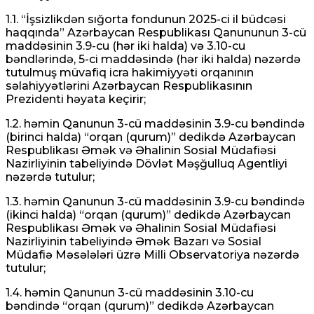
1.1. “İşsizlikdən sığorta fondunun 2025-ci il büdcəsi
haqqında” Azərbaycan Respublikası Qanununun 3-cü
maddəsinin 3.9-cu (hər iki halda) və 3.10-cu
bəndlərində, 5-ci maddəsində (hər iki halda) nəzərdə
tutulmuş müvafiq icra hakimiyyəti orqanının
səlahiyyətlərini Azərbaycan Respublikasının
Prezidenti həyata keçirir;
1.2. həmin Qanunun 3-cü maddəsinin 3.9-cu bəndində
(birinci halda) “orqan (qurum)” dedikdə Azərbaycan
Respublikası Əmək və Əhalinin Sosial Müdafiəsi
Nazirliyinin tabeliyində Dövlət Məşğulluq Agentliyi
nəzərdə tutulur;
1.3. həmin Qanunun 3-cü maddəsinin 3.9-cu bəndində
(ikinci halda) “orqan (qurum)” dedikdə Azərbaycan
Respublikası Əmək və Əhalinin Sosial Müdafiəsi
Nazirliyinin tabeliyində Əmək Bazarı və Sosial
Müdafiə Məsələləri üzrə Milli Observatoriya nəzərdə
tutulur;
1.4. həmin Qanunun 3-cü maddəsinin 3.10-cu
bəndində “orqan (qurum)” dedikdə Azərbaycan