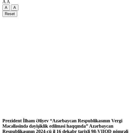
A
A
A
A
Reset
Prezident İlham Əliyev “Azərbaycan Respublikasının Vergi
Məcəlləsində dəyişiklik edilməsi haqqında” Azərbaycan
Respublikasının 2024-cü il 16 dekabr tarixli 98-VIIQD nömrəli