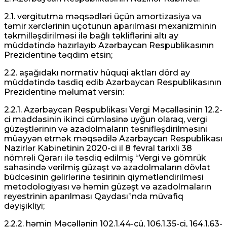
2.1. vergitutma məqsədləri üçün amortizasiya və
təmir xərclərinin uçotunun aparılması mexanizminin
təkmilləşdirilməsi ilə bağlı təkliflərini altı ay
müddətində hazırlayıb Azərbaycan Respublikasının
Prezidentinə təqdim etsin;
2.2. aşağıdakı normativ hüquqi aktları dörd ay
müddətində təsdiq edib Azərbaycan Respublikasının
Prezidentinə məlumat versin:
2.2.1. Azərbaycan Respublikası Vergi Məcəlləsinin 12.2-
ci maddəsinin ikinci cümləsinə uyğun olaraq, vergi
güzəştlərinin və azadolmaların təsnifləşdirilməsini
müəyyən etmək məqsədilə Azərbaycan Respublikası
Nazirlər Kabinetinin 2020-ci il 8 fevral tarixli 38
nömrəli Qərarı ilə təsdiq edilmiş “Vergi və gömrük
sahəsində verilmiş güzəşt və azadolmaların dövlət
büdcəsinin gəlirlərinə təsirinin qiymətləndirilməsi
metodologiyası və həmin güzəşt və azadolmaların
reyestrinin aparılması Qaydası”nda müvafiq
dəyişikliyi;
2.2.2. həmin Məcəllənin 102.1.44-cü, 106.1.35-ci, 164.1.63-