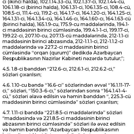
ci (ikinci halda), 102.1.14.33-cü, 102.1.37-ci, 102.1.44-cü,
106.1.18-ci (birinci halda), 106.1.31-ci, 106.1.35-ci, 108.4-cü,
108.5-ci, 111.4-cü, 119.2-ci, 164.1.7-ci, 164.1.20-ci, 164.1.25-ci,
164.1.31-ci, 164.1.34-cü, 164.1.46-cı, 164.1.60-cı, 164.1.63-cü
(birinci halda), 165.1.9-cu, 175.9-cu maddələrində, 194.1-
ci maddəsinin birinci cümləsində, 199.4.1-1-ci, 199.17-ci,
199.22-ci, 207.10-cu, 207.13-cü maddələrində, 212-1.1-ci
maddəsinin birinci abzasında, 212-1.1.1-ci, 212-1.1.2-ci
maddələrində və 227.2-ci maddəsinin birinci
cümləsində “orqan (qurum)” dedikdə Azərbaycan
Respublikasının Nazirlər Kabineti nəzərdə tutulur;”;
4.5. 1.8-ci bənddən “212.6-cı, 212.6.1-ci, 212.6.2-ci,”
sözləri çıxarılsın;
4.6. 1.10-cu bəndə “16.6-cı” sözlərindən əvvəl “16.1.11-17-
ci,” sözləri, “150.3-6-cı,” sözlərindən sonra “164.1.41-4-
cü,” sözləri əlavə edilsin və həmin bənddən “, 225.3-cü
maddəsinin birinci cümləsində” sözləri çıxarılsın;
4.7. 1.11-ci bənddə “221.8.5-ci maddələrində” sözləri
“maddəsində və 221.8.5-ci maddəsinin birinci
abzasının birinci cümləsində” sözləri ilə əvəz edilsin
və həmin bənddən “Azərbaycan Respublikasının