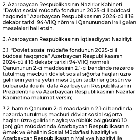
2. Azərbaycan Respublikasının Nazirlər Kabineti
“Dövlət sosial müdafiə fondunun 2025-ci il büdcəsi
haqqında” Azərbaycan Respublikasının 2024-cü il 16
dekabr tarixli 94-VIIQ nömrəli Qanunundan irəli gələn
məsələləri həll etsin.
3. Azərbaycan Respublikasının İqtisadiyyat Nazirliyi:
3.1. “Dövlət sosial müdafiə fondunun 2025-ci il
büdcəsi haqqında” Azərbaycan Respublikasının
2024-cü il 16 dekabr tarixli 94-VIIQ nömrəli
Qanununun 2-ci maddəsinin 2.1-ci bəndində nəzərdə
tutulmuş məcburi dövlət sosial sığorta haqları üzrə
gəlirlərin yerinə yetirilməsi üçün tədbirlər görsün və
bu barədə ildə iki dəfə Azərbaycan Respublikasının
Prezidentinə və Azərbaycan Respublikasının Nazirlər
Kabinetinə məlumat versin;
3.2. həmin Qanunun 2-ci maddəsinin 2.1-ci bəndində
nəzərdə tutulmuş məcburi dövlət sosial sığorta
haqları üzrə gəlirlərin aylıq və rüblük bölgüsünü 10
(on) gün müddətində Azərbaycan Respublikasının
Əmək və Əhalinin Sosial Müdafiəsi Nazirliyi və
Azərbaycan Respublikasının Maliyyə Nazirliyi ilə