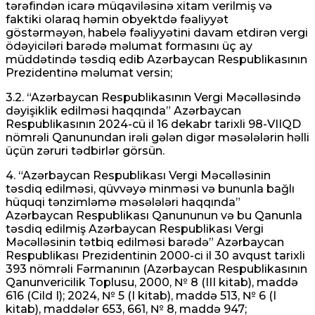
tərəfindən icarə müqaviləsinə xitam verilmiş və
faktiki olaraq həmin obyektdə fəaliyyət
göstərməyən, habelə fəaliyyətini davam etdirən vergi
ödəyiciləri barədə məlumat formasını üç ay
müddətində təsdiq edib Azərbaycan Respublikasının
Prezidentinə məlumat versin;
3.2. “Azərbaycan Respublikasının Vergi Məcəlləsində
dəyişiklik edilməsi haqqında” Azərbaycan
Respublikasının 2024-cü il 16 dekabr tarixli 98-VIIQD
nömrəli Qanunundan irəli gələn digər məsələlərin həlli
üçün zəruri tədbirlər görsün.
4. “Azərbaycan Respublikası Vergi Məcəlləsinin
təsdiq edilməsi, qüvvəyə minməsi və bununla bağlı
hüquqi tənzimləmə məsələləri haqqında”
Azərbaycan Respublikası Qanununun və bu Qanunla
təsdiq edilmiş Azərbaycan Respublikası Vergi
Məcəlləsinin tətbiq edilməsi barədə” Azərbaycan
Respublikası Prezidentinin 2000-ci il 30 avqust tarixli
393 nömrəli Fərmanının (Azərbaycan Respublikasının
Qanunvericilik Toplusu, 2000, № 8 (III kitab), maddə
616 (Cild I); 2024, № 5 (I kitab), maddə 513, № 6 (I
kitab), maddələr 653, 661, № 8, maddə 947;