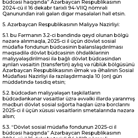
büdcəsi haqqında” Azərbaycan Respublikasının
2024-cü il 16 dekabr tarixli 94-VIIQ nömrəli
Qanunundan irəli gələn digər məsələləri həll etsin.
5. Azərbaycan Respublikasının Maliyyə Nazirliyi:
5.1. bu Fərmanın 3.2-ci bəndində qeyd olunan bölgü
nəzərə alınmaqla, 2025-ci il üçün dövlət sosial
müdafiə fondunun büdcəsinin balanslaşdırılması
məqsədilə dövlət büdcəsinin öhdəliklərinin
maliyyələşdirilməsi ilə bağlı dövlət büdcəsindən
ayrılan vəsaitin (transfertin) aylıq və rüblük bölgüsünü
Azərbaycan Respublikasının Əmək və Əhalinin Sosial
Müdafiəsi Nazirliyi ilə razılaşdırmaqla 10 (on) gün
müddətində təsdiq etsin;
5.2. büdcədən maliyyələşən təşkilatların
büdcədənkənar vəsaitlər üzrə əvvəlki illərdə yaranmış
məcburi dövlət sosial sığorta haqları üzrə borclarını
2025-ci il üçün xüsusi vəsaitlərin smetalarında nəzərə
alsın;
5.3. “Dövlət sosial müdafiə fondunun 2025-ci il
büdcəsi haqqında” Azərbaycan Respublikasının