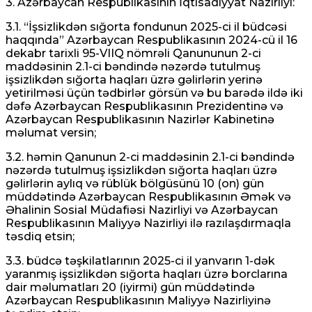
3. Azərbaycan Respublikasının İqtisadiyyat Nazirliyi:
3.1. “İşsizlikdən sığorta fondunun 2025-ci il büdcəsi
haqqında” Azərbaycan Respublikasının 2024-cü il 16
dekabr tarixli 95-VIIQ nömrəli Qanununun 2-ci
maddəsinin 2.1-ci bəndində nəzərdə tutulmuş
işsizlikdən sığorta haqları üzrə gəlirlərin yerinə
yetirilməsi üçün tədbirlər görsün və bu barədə ildə iki
dəfə Azərbaycan Respublikasının Prezidentinə və
Azərbaycan Respublikasının Nazirlər Kabinetinə
məlumat versin;
3.2. həmin Qanunun 2-ci maddəsinin 2.1-ci bəndində
nəzərdə tutulmuş işsizlikdən sığorta haqları üzrə
gəlirlərin aylıq və rüblük bölgüsünü 10 (on) gün
müddətində Azərbaycan Respublikasının Əmək və
Əhalinin Sosial Müdafiəsi Nazirliyi və Azərbaycan
Respublikasının Maliyyə Nazirliyi ilə razılaşdırmaqla
təsdiq etsin;
3.3. büdcə təşkilatlarının 2025-ci il yanvarın 1-dək
yaranmış işsizlikdən sığorta haqları üzrə borclarına
dair məlumatları 20 (iyirmi) gün müddətində
Azərbaycan Respublikasının Maliyyə Nazirliyinə