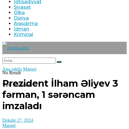
İqtisadiyyat
Siyasət
Ölkə
Dünya
Araşdırma
İdman
Kriminal
Ana səhifə
Manşet
No Result
Prezident İlham Əliyev 3
View All Result
fərman, 1 sərəncam
imzaladı
Dekabr 27, 2024
Manşet