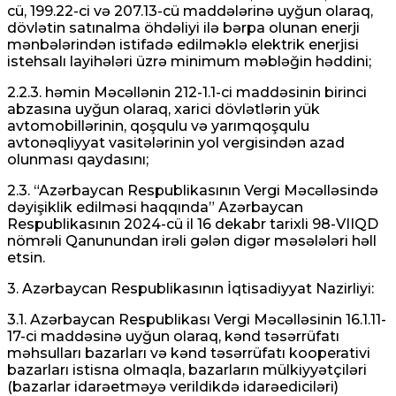
cü, 199.22-ci və 207.13-cü maddələrinə uyğun olaraq,
dövlətin satınalma öhdəliyi ilə bərpa olunan enerji
mənbələrindən istifadə edilməklə elektrik enerjisi
istehsalı layihələri üzrə minimum məbləğin həddini;
2.2.3. həmin Məcəllənin 212-1.1-ci maddəsinin birinci
abzasına uyğun olaraq, xarici dövlətlərin yük
avtomobillərinin, qoşqulu və yarımqoşqulu
avtonəqliyyat vasitələrinin yol vergisindən azad
olunması qaydasını;
2.3. “Azərbaycan Respublikasının Vergi Məcəlləsində
dəyişiklik edilməsi haqqında” Azərbaycan
Respublikasının 2024-cü il 16 dekabr tarixli 98-VIIQD
nömrəli Qanunundan irəli gələn digər məsələləri həll
etsin.
3. Azərbaycan Respublikasının İqtisadiyyat Nazirliyi:
3.1. Azərbaycan Respublikası Vergi Məcəlləsinin 16.1.11-
17-ci maddəsinə uyğun olaraq, kənd təsərrüfatı
məhsulları bazarları və kənd təsərrüfatı kooperativi
bazarları istisna olmaqla, bazarların mülkiyyətçiləri
(bazarlar idarəetməyə verildikdə idarəediciləri)