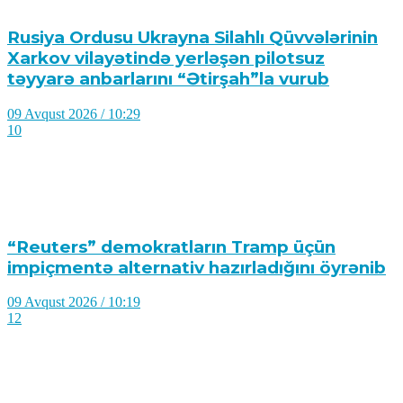
Rusiya Ordusu Ukrayna Silahlı Qüvvələrinin
Xarkov vilayətində yerləşən pilotsuz
təyyarə anbarlarını “Ətirşah”la vurub
09 Avqust 2026 / 10:29
10
“Reuters” demokratların Tramp üçün
impiçmentə alternativ hazırladığını öyrənib
09 Avqust 2026 / 10:19
12