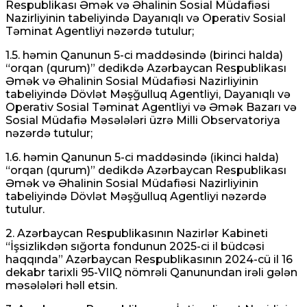
Respublikası Əmək və Əhalinin Sosial Müdafiəsi
Nazirliyinin tabeliyində Dayanıqlı və Operativ Sosial
Təminat Agentliyi nəzərdə tutulur;
1.5. həmin Qanunun 5-ci maddəsində (birinci halda)
“orqan (qurum)” dedikdə Azərbaycan Respublikası
Əmək və Əhalinin Sosial Müdafiəsi Nazirliyinin
tabeliyində Dövlət Məşğulluq Agentliyi, Dayanıqlı və
Operativ Sosial Təminat Agentliyi və Əmək Bazarı və
Sosial Müdafiə Məsələləri üzrə Milli Observatoriya
nəzərdə tutulur;
1.6. həmin Qanunun 5-ci maddəsində (ikinci halda)
“orqan (qurum)” dedikdə Azərbaycan Respublikası
Əmək və Əhalinin Sosial Müdafiəsi Nazirliyinin
tabeliyində Dövlət Məşğulluq Agentliyi nəzərdə
tutulur.
2. Azərbaycan Respublikasının Nazirlər Kabineti
“İşsizlikdən sığorta fondunun 2025-ci il büdcəsi
haqqında” Azərbaycan Respublikasının 2024-cü il 16
dekabr tarixli 95-VIIQ nömrəli Qanunundan irəli gələn
məsələləri həll etsin.