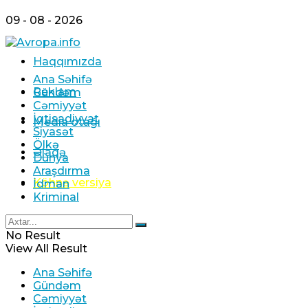
09 - 08 - 2026
Haqqımızda
Ana Səhifə
Reklam
Gündəm
Cəmiyyət
İqtisadiyyat
Media otağı
Siyasət
Ölkə
Əlaqə
Dünya
Araşdırma
Köhnə versiya
İdman
Kriminal
No Result
View All Result
Ana Səhifə
Gündəm
Cəmiyyət