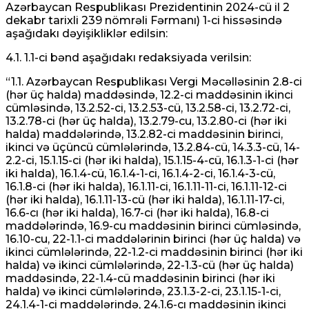
Azərbaycan Respublikası Prezidentinin 2024-cü il 2
dekabr tarixli 239 nömrəli Fərmanı) 1-ci hissəsində
aşağıdakı dəyişikliklər edilsin:
4.1. 1.1-ci bənd aşağıdakı redaksiyada verilsin:
“1.1. Azərbaycan Respublikası Vergi Məcəlləsinin 2.8-ci
(hər üç halda) maddəsində, 12.2-ci maddəsinin ikinci
cümləsində, 13.2.52-ci, 13.2.53-cü, 13.2.58-ci, 13.2.72-ci,
13.2.78-ci (hər üç halda), 13.2.79-cu, 13.2.80-ci (hər iki
halda) maddələrində, 13.2.82-ci maddəsinin birinci,
ikinci və üçüncü cümlələrində, 13.2.84-cü, 14.3.3-cü, 14-
2.2-ci, 15.1.15-ci (hər iki halda), 15.1.15-4-cü, 16.1.3-1-ci (hər
iki halda), 16.1.4-cü, 16.1.4-1-ci, 16.1.4-2-ci, 16.1.4-3-cü,
16.1.8-ci (hər iki halda), 16.1.11-ci, 16.1.11-11-ci, 16.1.11-12-ci
(hər iki halda), 16.1.11-13-cü (hər iki halda), 16.1.11-17-ci,
16.6-cı (hər iki halda), 16.7-ci (hər iki halda), 16.8-ci
maddələrində, 16.9-cu maddəsinin birinci cümləsində,
16.10-cu, 22-1.1-ci maddələrinin birinci (hər üç halda) və
ikinci cümlələrində, 22-1.2-ci maddəsinin birinci (hər iki
halda) və ikinci cümlələrində, 22-1.3-cü (hər üç halda)
maddəsində, 22-1.4-cü maddəsinin birinci (hər iki
halda) və ikinci cümlələrində, 23.1.3-2-ci, 23.1.15-1-ci,
24.1.4-1-ci maddələrində, 24.1.6-cı maddəsinin ikinci