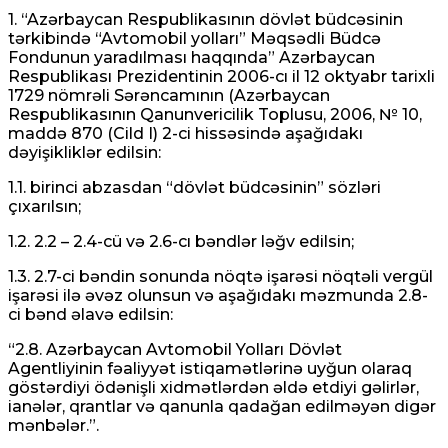
1. “Azərbaycan Respublikasının dövlət büdcəsinin
tərkibində “Avtomobil yolları” Məqsədli Büdcə
Fondunun yaradılması haqqında” Azərbaycan
Respublikası Prezidentinin 2006-cı il 12 oktyabr tarixli
1729 nömrəli Sərəncamının (Azərbaycan
Respublikasının Qanunvericilik Toplusu, 2006, № 10,
maddə 870 (Cild I) 2-ci hissəsində aşağıdakı
dəyişikliklər edilsin:
1.1. birinci abzasdan “dövlət büdcəsinin” sözləri
çıxarılsın;
1.2. 2.2 – 2.4-cü və 2.6-cı bəndlər ləğv edilsin;
1.3. 2.7-ci bəndin sonunda nöqtə işarəsi nöqtəli vergül
işarəsi ilə əvəz olunsun və aşağıdakı məzmunda 2.8-
ci bənd əlavə edilsin:
“2.8. Azərbaycan Avtomobil Yolları Dövlət
Agentliyinin fəaliyyət istiqamətlərinə uyğun olaraq
göstərdiyi ödənişli xidmətlərdən əldə etdiyi gəlirlər,
ianələr, qrantlar və qanunla qadağan edilməyən digər
mənbələr.”.