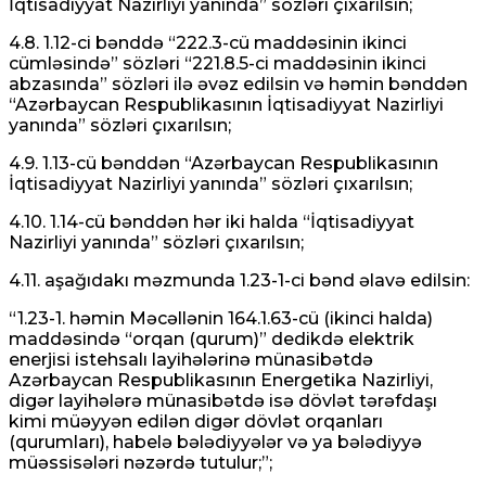
İqtisadiyyat Nazirliyi yanında” sözləri çıxarılsın;
4.8. 1.12-ci bənddə “222.3-cü maddəsinin ikinci
cümləsində” sözləri “221.8.5-ci maddəsinin ikinci
abzasında” sözləri ilə əvəz edilsin və həmin bənddən
“Azərbaycan Respublikasının İqtisadiyyat Nazirliyi
yanında” sözləri çıxarılsın;
4.9. 1.13-cü bənddən “Azərbaycan Respublikasının
İqtisadiyyat Nazirliyi yanında” sözləri çıxarılsın;
4.10. 1.14-cü bənddən hər iki halda “İqtisadiyyat
Nazirliyi yanında” sözləri çıxarılsın;
4.11. aşağıdakı məzmunda 1.23-1-ci bənd əlavə edilsin:
“1.23-1. həmin Məcəllənin 164.1.63-cü (ikinci halda)
maddəsində “orqan (qurum)” dedikdə elektrik
enerjisi istehsalı layihələrinə münasibətdə
Azərbaycan Respublikasının Energetika Nazirliyi,
digər layihələrə münasibətdə isə dövlət tərəfdaşı
kimi müəyyən edilən digər dövlət orqanları
(qurumları), habelə bələdiyyələr və ya bələdiyyə
müəssisələri nəzərdə tutulur;”;