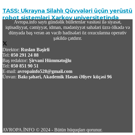
TASS: Ukrayna Silahlı Qüvvələri üçün yerüstü
robot sistemləri Xarkov universitetində
Avropa.info saytı gündəlik bülletenlər vasitəsi ilə siyasət,
yığılır
iqtisadiyyat, cəmiyyət, idman, mədəniyyət sahələri üzrə ölkədə və
dünyada baş verən ən vacib hadisələri öz oxucularına operativ
09 Avqust 2026 / 10:07
şəkildə çatdırır.
6
Direktor:
Ruslan Bəşirli
Tel:
050 291 24 88
Baş redaktor:
Şirvani Hümmətoğlu
Tel:
050 851 90 51
E-mail:
avropainfo528@gmail.com
Ünvan:
Bakı şəhəri, Akademik Həsən Əliyev küçəsi 96
Məhəmməd Bağet Zülqədr: “ABŞ dəniz
blokadasını ləğv etməli və qoşunları İran
ətrafından çıxarmalidir”
09 Avqust 2026 / 9:59
4
AVROPA.İNFO © 2024 - Bütün hüquqları qorunur.