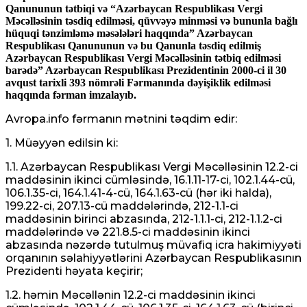
Qanununun tətbiqi və “Azərbaycan Respublikası Vergi
Məcəlləsinin təsdiq edilməsi, qüvvəyə minməsi və bununla bağlı
hüquqi tənzimləmə məsələləri haqqında” Azərbaycan
Respublikası Qanununun və bu Qanunla təsdiq edilmiş
Azərbaycan Respublikası Vergi Məcəlləsinin tətbiq edilməsi
barədə” Azərbaycan Respublikası Prezidentinin 2000-ci il 30
avqust tarixli 393 nömrəli Fərmanında dəyişiklik edilməsi
haqqında fərman imzalayıb.
Avropa.info
fərmanın mətnini təqdim edir:
1. Müəyyən edilsin ki:
1.1. Azərbaycan Respublikası Vergi Məcəlləsinin 12.2-ci
maddəsinin ikinci cümləsində, 16.1.11-17-ci, 102.1.44-cü,
106.1.35-ci, 164.1.41-4-cü, 164.1.63-cü (hər iki halda),
199.22-ci, 207.13-cü maddələrində, 212-1.1-ci
maddəsinin birinci abzasında, 212-1.1.1-ci, 212-1.1.2-ci
maddələrində və 221.8.5-ci maddəsinin ikinci
abzasında nəzərdə tutulmuş müvafiq icra hakimiyyəti
orqanının səlahiyyətlərini Azərbaycan Respublikasının
Prezidenti həyata keçirir;
1.2. həmin Məcəllənin 12.2-ci maddəsinin ikinci