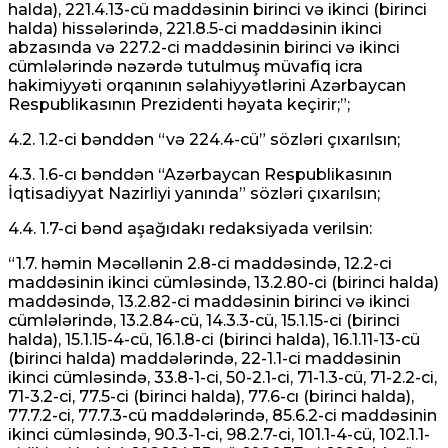
halda), 221.4.13-cü maddəsinin birinci və ikinci (birinci
halda) hissələrində, 221.8.5-ci maddəsinin ikinci
abzasında və 227.2-ci maddəsinin birinci və ikinci
cümlələrində nəzərdə tutulmuş müvafiq icra
hakimiyyəti orqanının səlahiyyətlərini Azərbaycan
Respublikasının Prezidenti həyata keçirir;”;
4.2. 1.2-ci bənddən “və 224.4-cü” sözləri çıxarılsın;
4.3. 1.6-cı bənddən “Azərbaycan Respublikasının
İqtisadiyyat Nazirliyi yanında” sözləri çıxarılsın;
4.4. 1.7-ci bənd aşağıdakı redaksiyada verilsin:
“1.7. həmin Məcəllənin 2.8-ci maddəsində, 12.2-ci
maddəsinin ikinci cümləsində, 13.2.80-ci (birinci halda)
maddəsində, 13.2.82-ci maddəsinin birinci və ikinci
cümlələrində, 13.2.84-cü, 14.3.3-cü, 15.1.15-ci (birinci
halda), 15.1.15-4-cü, 16.1.8-ci (birinci halda), 16.1.11-13-cü
(birinci halda) maddələrində, 22-1.1-ci maddəsinin
ikinci cümləsində, 33.8-1-ci, 50-2.1-ci, 71-1.3-cü, 71-2.2-ci,
71-3.2-ci, 77.5-ci (birinci halda), 77.6-cı (birinci halda),
77.7.2-ci, 77.7.3-cü maddələrində, 85.6.2-ci maddəsinin
ikinci cümləsində, 90.3-1-ci, 98.2.7-ci, 101.1-4-cü, 102.1.1-