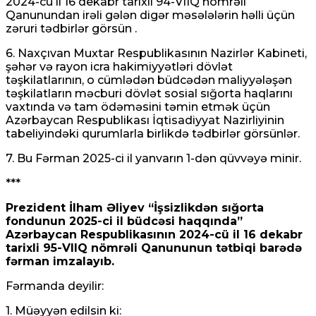
2024-cü il 16 dekabr tarixli 94-VIIQ nömrəli
Qanunundan irəli gələn digər məsələlərin həlli üçün
zəruri tədbirlər görsün .
6. Naxçıvan Muxtar Respublikasının Nazirlər Kabineti,
şəhər və rayon icra hakimiyyətləri dövlət
təşkilatlarının, o cümlədən büdcədən maliyyələşən
təşkilatların məcburi dövlət sosial sığorta haqlarını
vaxtında və tam ödəməsini təmin etmək üçün
Azərbaycan Respublikası İqtisadiyyat Nazirliyinin
tabeliyindəki qurumlarla birlikdə tədbirlər görsünlər.
7. Bu Fərman 2025-ci il yanvarın 1-dən qüvvəyə minir.
***
Prezident İlham Əliyev “İşsizlikdən sığorta
fondunun 2025-ci il büdcəsi haqqında”
Azərbaycan Respublikasının 2024-cü il 16 dekabr
tarixli 95-VIIQ nömrəli Qanununun tətbiqi barədə
fərman imzalayıb.
Fərmanda deyilir:
1. Müəyyən edilsin ki: