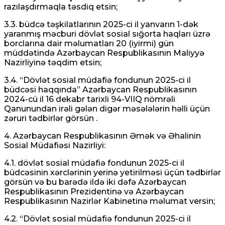
razılaşdırmaqla təsdiq etsin;
3.3. büdcə təşkilatlarının 2025-ci il yanvarın 1-dək
yaranmış məcburi dövlət sosial sığorta haqları üzrə
borclarına dair məlumatları 20 (iyirmi) gün
müddətində Azərbaycan Respublikasının Maliyyə
Nazirliyinə təqdim etsin;
3.4. “Dövlət sosial müdafiə fondunun 2025-ci il
büdcəsi haqqında” Azərbaycan Respublikasının
2024-cü il 16 dekabr tarixli 94-VIIQ nömrəli
Qanunundan irəli gələn digər məsələlərin həlli üçün
zəruri tədbirlər görsün .
4. Azərbaycan Respublikasının Əmək və Əhalinin
Sosial Müdafiəsi Nazirliyi:
4.1. dövlət sosial müdafiə fondunun 2025-ci il
büdcəsinin xərclərinin yerinə yetirilməsi üçün tədbirlər
görsün və bu barədə ildə iki dəfə Azərbaycan
Respublikasının Prezidentinə və Azərbaycan
Respublikasının Nazirlər Kabinetinə məlumat versin;
4.2. “Dövlət sosial müdafiə fondunun 2025-ci il