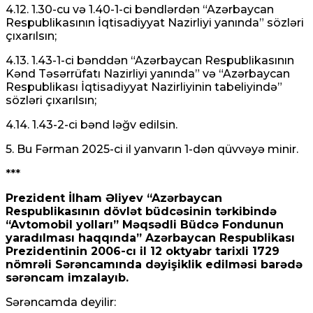
4.12. 1.30-cu və 1.40-1-ci bəndlərdən “Azərbaycan
Respublikasının İqtisadiyyat Nazirliyi yanında” sözləri
çıxarılsın;
4.13. 1.43-1-ci bənddən “Azərbaycan Respublikasının
Kənd Təsərrüfatı Nazirliyi yanında” və “Azərbaycan
Respublikası İqtisadiyyat Nazirliyinin tabeliyində”
sözləri çıxarılsın;
4.14. 1.43-2-ci bənd ləğv edilsin.
5. Bu Fərman 2025-ci il yanvarın 1-dən qüvvəyə minir.
***
Prezident İlham Əliyev “Azərbaycan
Respublikasının dövlət büdcəsinin tərkibində
“Avtomobil yolları” Məqsədli Büdcə Fondunun
yaradılması haqqında” Azərbaycan Respublikası
Prezidentinin 2006-cı il 12 oktyabr tarixli 1729
nömrəli Sərəncamında dəyişiklik edilməsi barədə
sərəncam imzalayıb.
Sərəncamda deyilir: