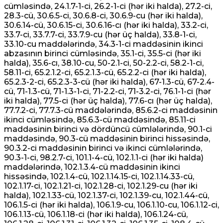
cümləsində, 24.1.7-1-ci, 26.2-1-ci (hər iki halda), 27.2-ci,
28.3-cü, 30.6.5-ci, 30.6.8-ci, 30.6.9-cu (hər iki halda),
30.6.14-cü, 30.6.15-ci, 30.6.16-cı (hər iki halda), 33.2-ci,
33.7-ci, 33.7.7-ci, 33.7.9-cu (hər üç halda), 33.8-1-ci,
33.10-cu maddələrində, 34.3-1-ci maddəsinin ikinci
abzasının birinci cümləsində, 35.1-ci, 35.5-ci (hər iki
halda), 35.6-cı, 38.10-cu, 50-2.1-ci, 50-2.2-ci, 58.2-1-ci,
58.11-ci, 65.2.1.2-ci, 65.2.1.3-cü, 65.2.2-ci (hər iki halda),
65.2.3-2-ci, 65.2.3-3-cü (hər iki halda), 67-1.3-cü, 67-2.4-
cü, 71-1.3-cü, 71-1.3-1-ci, 71-2.2-ci, 71-3.2-ci, 76.1-1-ci (hər
iki halda), 77.5-ci (hər üç halda), 77.6-cı (hər üç halda),
77.7.2-ci, 77.7.3-cü maddələrində, 85.6.2-ci maddəsinin
ikinci cümləsində, 85.6.3-cü maddəsində, 85.11-ci
maddəsinin birinci və dördüncü cümlələrində, 90.1-ci
maddəsində, 90.3-cü maddəsinin birinci hissəsində,
90.3.2-ci maddəsinin birinci və ikinci cümlələrində,
90.3-1-ci, 98.2.7-ci, 101.1-4-cü, 102.1.1-ci (hər iki halda)
maddələrində, 102.1.3.4-cü maddəsinin ikinci
hissəsində, 102.1.4-cü, 102.1.14.15-ci, 102.1.14.33-cü,
102.1.17-ci, 102.1.21-ci, 102.1.28-ci, 102.1.29-cu (hər iki
halda), 102.1.33-cü, 102.1.37-ci, 102.1.39-cu, 102.1.44-cü,
106.1.5-ci (hər iki halda), 106.1.9-cu, 106.1.10-cu, 106.1.12-ci,
106.1.13-cü, 106.1.18-ci (hər iki halda), 106.1.24-cü,