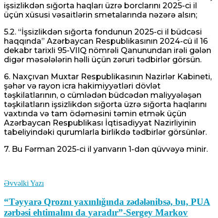
işsizlikdən sığorta haqları üzrə borclarını 2025-ci il
üçün xüsusi vəsaitlərin smetalarında nəzərə alsın;
5.2. “İşsizlikdən sığorta fondunun 2025-ci il büdcəsi
haqqında” Azərbaycan Respublikasının 2024-cü il 16
dekabr tarixli 95-VIIQ nömrəli Qanunundan irəli gələn
digər məsələlərin həlli üçün zəruri tədbirlər görsün.
6. Naxçıvan Muxtar Respublikasının Nazirlər Kabineti,
şəhər və rayon icra hakimiyyətləri dövlət
təşkilatlarının, o cümlədən büdcədən maliyyələşən
təşkilatların işsizlikdən sığorta üzrə sığorta haqlarını
vaxtında və tam ödəməsini təmin etmək üçün
Azərbaycan Respublikası İqtisadiyyat Nazirliyinin
tabeliyindəki qurumlarla birlikdə tədbirlər görsünlər.
7. Bu Fərman 2025-ci il yanvarın 1-dən qüvvəyə minir.
Əvvəlki Yazı
“Təyyarə Qroznı yaxınlığında zədələnibsə, bu, PUA
zərbəsi ehtimalını da yaradır”-Sergey Markov