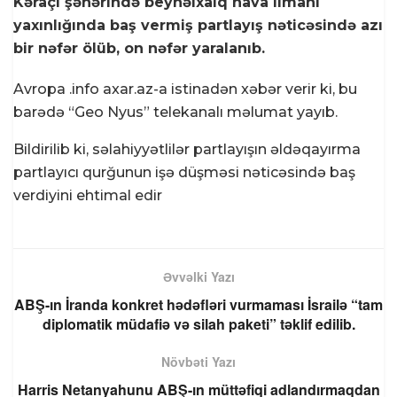
Kəraçi şəhərində beynəlxalq hava limanı
yaxınlığında baş vermiş partlayış nəticəsində azı
bir nəfər ölüb, on nəfər yaralanıb.
Avropa .info axar.az-a istinadən xəbər verir ki, bu
barədə “Geo Nyus” telekanalı məlumat yayıb.
Bildirilib ki, səlahiyyətlilər partlayışın əldəqayırma
partlayıcı qurğunun işə düşməsi nəticəsində baş
verdiyini ehtimal edir
Əvvəlki Yazı
ABŞ-ın İranda konkret hədəfləri vurmaması İsrailə “tam
diplomatik müdafiə və silah paketi” təklif edilib.
Növbəti Yazı
Harris Netanyahunu ABŞ-ın müttəfiqi adlandırmaqdan