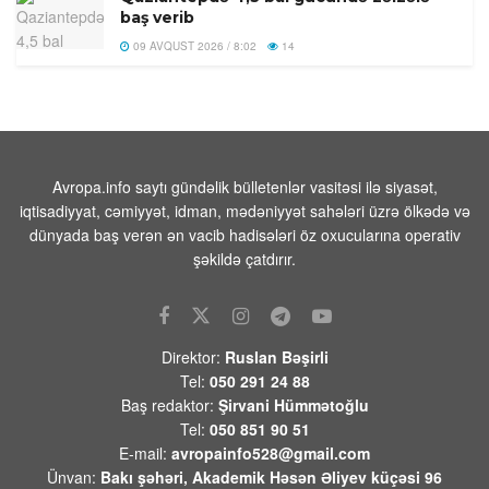
baş verib
09 AVQUST 2026 / 8:02
14
Türkiyənin məşhur müğənnisi vəfat
edib
09 AVQUST 2026 / 7:49
8
Prezident İlham Əliyevlə Donald
Avropa.info saytı gündəlik bülletenlər vasitəsi ilə siyasət,
Tramp arasında telefon danışığı olub
iqtisadiyyat, cəmiyyət, idman, mədəniyyət sahələri üzrə ölkədə və
dünyada baş verən ən vacib hadisələri öz oxucularına operativ
08 AVQUST 2026 / 20:16
6
şəkildə çatdırır.
Paşinyanın Bakıya zəngi və Mehrini
“azad etmək” planı
08 AVQUST 2026 / 20:10
10
Direktor:
Ruslan Bəşirli
Devid Felsen:”ABŞ-Azərbaycan
Tel:
050 291 24 88
münasibətlərində də yeni mərhələnin
Baş redaktor:
Şirvani Hümmətoğlu
başlanğıcını qoyduğu qənaətindədir”
Tel:
050 851 90 51
08 AVQUST 2026 / 18:06
11
E-mail:
avropainfo528@gmail.com
Ünvan:
Bakı şəhəri, Akademik Həsən Əliyev küçəsi 96
İrandan Füzuliyə PUA ilə göndərilən