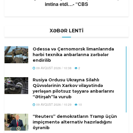
imtina etdi…- “CBS
XƏBƏR LENTİ
Odessa və Çernomorsk limanlarında
hərbi texnika anbarlarına zərbələr
endirilib
09 AVQUST 2026 / 10:38
2
Rusiya Ordusu Ukrayna Silahlı
Qüvvələrinin Xarkov vilayətində
yerləşən pilotsuz təyyarə anbarlarını
“Ətirşah”la vurub
09 AVQUST 2026 / 10:29
10
“Reuters” demokratların Tramp üçün
impiçmentə alternativ hazırladığını
öyrənib