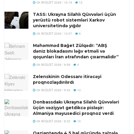
09 AVQUST 2026 / 10:19
12
TASS: Ukrayna Silahlı Qüvvələri üçün
yerüstü robot sistemləri Xarkov
universitetində yığılır
09 AVQUST 2026 / 10:07
6
Məhəmməd Bağet Zülqədr: “ABŞ
dəniz blokadasını ləğv etməli və
qoşunları İran ətrafından çıxarmalidir”
09 AVQUST 2026 / 9:59
4
Zelenskinin Odessanı itirəcəyi
proqnozlaşdırılırdı
09 AVQUST 2026 / 9:43
13
Donbassdakı Ukrayna Silahlı Qüvvələri
üçün vəziyyət getdikcə pisləşir:
Almaniya məyusedici proqnoz verdi
09 AVQUST 2026 / 8:33
10
Qaziantepdə 4,5 bal gücündə zəlzələ