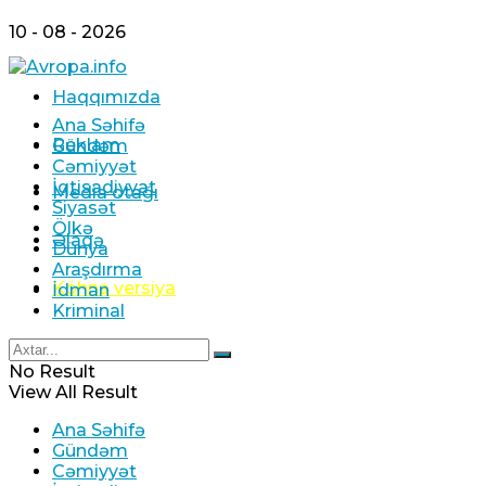
10 - 08 - 2026
Haqqımızda
Ana Səhifə
Reklam
Gündəm
Cəmiyyət
İqtisadiyyat
Media otağı
Siyasət
Ölkə
Əlaqə
Dünya
Araşdırma
Köhnə versiya
İdman
Kriminal
No Result
View All Result
Ana Səhifə
Gündəm
Cəmiyyət