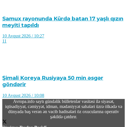
Samux rayonunda Kürdə batan 17 yaşlı qızın
meyiti tapıldı
10 Avqust 2026 / 10:27
11
Şimali Koreya Rusiyaya 50 min əsgər
göndərir
10 Avqust 2026 / 10:08
14
Avropa.info saytı gündəlik bülletenlər vasitəsi ilə siyasət,
iqtisadiyyat, cəmiyyət, idman, mədəniyyət sahələri üzrə ölkədə və
dünyada baş verən ən vacib hadisələri öz oxucularına operativ
şəkildə çatdırır.