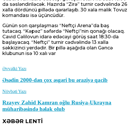
da səsləndiriləcək. Hazırda “Zirə” turnir cədvəlində 26
xalla dördüncü pillədə qərarlaşıb. 30 xala malik Tovuz
komandası isə üçüncüdür.
Günün son qarşılaşması “Neftçi Arena”da baş
tutacaq. “Kəpəz” səfərdə “Neftçi”nin qonağı olacaq.
Cavid Cəlilovun idarə edəcəyi görüş saat 18:30-da
başlayacaq. “Neftçi” turnir cədvəlində 13 xalla
səkkizinci yerdədir. Bir pillə aşağıda olan Gəncə
klubunun isə 10 xalı var
Əvvəlki Yazı
Əsədin 2000-dən çox əsgəri bu əraziyə qacib
Növbəti Yazı
Rzayev Zahid Kamran oğlu Rusiya-Ukrayna
müharibəsində həlak olub
XƏBƏR LENTİ