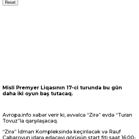
Reset
Misli Premyer Liqasının 17-ci turunda bu gün
daha iki oyun baş tutacaq.
Avropa.info
xəbər verir ki, əvvəlcə “Zirə” evdə “Turan
Tovuz”la qarşılaşacaq.
“Zirə” İdman Kompleksində keçiriləcək və Rauf
Cabarovun idarə edəcəyi görüşün start fiti saat 16:00-