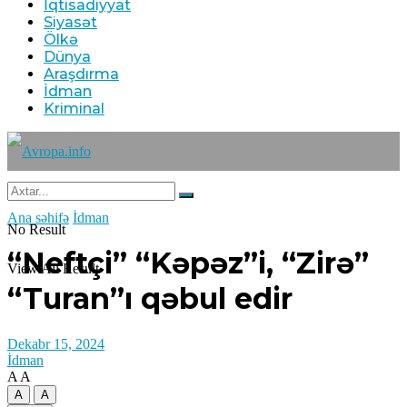
İqtisadiyyat
Siyasət
Ölkə
Dünya
Araşdırma
İdman
Kriminal
Ana səhifə
İdman
No Result
“Neftçi” “Kəpəz”i, “Zirə”
View All Result
“Turan”ı qəbul edir
Dekabr 15, 2024
İdman
A
A
A
A