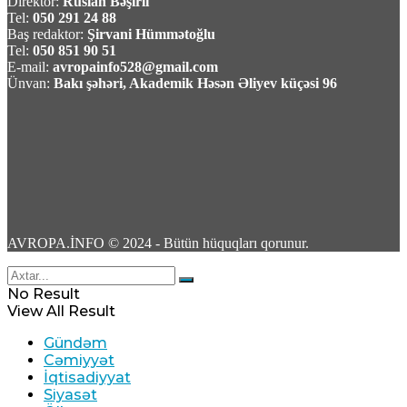
Direktor:
Ruslan Bəşirli
Tel:
050 291 24 88
Kanadada nəzarətdən çıxan meşə
Baş redaktor:
Şirvani Hümmətoğlu
Tel:
050 851 90 51
yanğınları səbəbindən minlərlə insan təxliyə
E-mail:
avropainfo528@gmail.com
edilib
Ünvan:
Bakı şəhəri, Akademik Həsən Əliyev küçəsi 96
10 Avqust 2026 / 10:01
17
Yunanıstanın 106 fərqli yerində Fələstinə
AVROPA.İNFO © 2024 - Bütün hüquqları qorunur.
azadlıq mitinqləri keçirilib
No Result
10 Avqust 2026 / 9:29
View All Result
18
Gündəm
Cəmiyyət
İqtisadiyyat
Siyasət