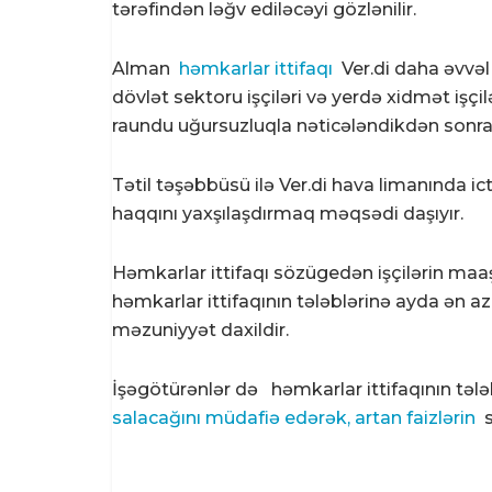
tərəfindən ləğv ediləcəyi gözlənilir.
Alman
həmkarlar ittifaqı
Ver.di daha əvvəl
dövlət sektoru işçiləri və yerdə xidmət işçilə
raundu uğursuzluqla nəticələndikdən sonra 
Tətil təşəbbüsü ilə Ver.di hava limanında i
haqqını yaxşılaşdırmaq məqsədi daşıyır.
Həmkarlar ittifaqı sözügedən işçilərin maaşl
həmkarlar ittifaqının tələblərinə ayda ən a
məzuniyyət daxildir.
İşəgötürənlər də
həmkarlar ittifaqının tələ
salacağını müdafiə edərək, artan
faizlərin
s