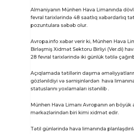
Almaniyanın Münhen Hava Limanında dövlət 
fevral tarixlərində 48 saatlıq xəbərdarlıq təti
pozuntulara səbəb olur.
Avropa.info xəbər verir ki, Münhen Hava Lim
Birləşmiş Xidmət Sektoru Birliyi (Ver.di) hava
28 fevral tarixlərində iki günlük tətilə çağırı
Açıqlamada tətillərin daşıma əməliyyatları
gözlənildiyi və sərnişinlərdən hava liman
statuslarını yoxlamaları istənilib .
Münhen Hava Limanı Avropanın ən böyük avi
mərkəzlərindən biri kimi xidmət edir.
Tətil günlərində hava limanında planlaşdırıl