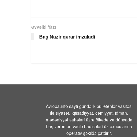
Əvvəlki Yazı
Baş Nazir qərar imzaladi
Avropa.info saytı gündəlik bülletenlər vasitəsi
ilə siyasət, iqtisadiyyat, cəmiyyət, idman,
mədəniyyət sahələri üzrə ölkədə və dünyada
baş verən ən vacib hadisələri öz oxucularına
operativ şəkildə çatdırır.