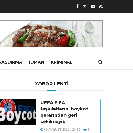
RAŞDIRMA
İDMAN
KRIMINAL
XƏBƏR LENTİ
UEFA FİFA
təşkilatlarını boykot
qərarından geri
çəkilməyib
06 AVQUST 2026 / 23:15
9