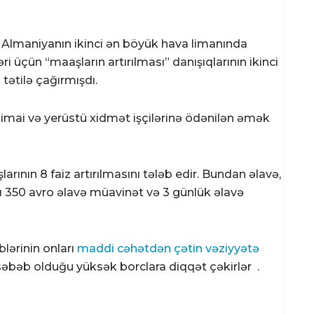
 Almaniyanın ikinci ən böyük hava limanında
ri üçün “maaşların artırılması” danışıqlarının ikinci
tətilə çağırmışdı.
ctimai və yerüstü xidmət işçilərinə ödənilən əmək
arının 8 faiz artırılmasını tələb edir. Bundan əlavə,
zı 350 avro əlavə müavinət və 3 günlük əlavə
blərinin onları
maddi cəhətdən çətin vəziyyətə
əbəb olduğu yüksək borclara diqqət çəkirlər .