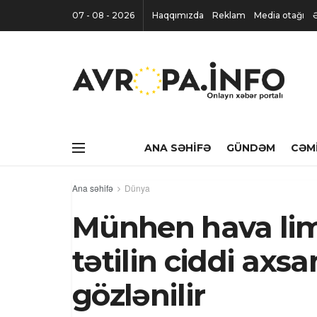
07 - 08 - 2026
Haqqımızda
Reklam
Media otağı
ANA SƏHIFƏ
GÜNDƏM
CƏM
Ana səhifə
Dünya
Münhen hava lim
tətilin ciddi ax
gözlənilir