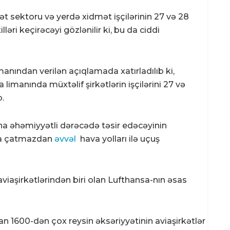
sektoru və yerdə xidmət işçilərinin 27 və 28
lləri keçirəcəyi gözlənilir ki, bu da ciddi
anından verilən açıqlamada xatırladılıb ki,
 limanında müxtəlif şirkətlərin işçilərini 27 və
b.
na əhəmiyyətli dərəcədə təsir edəcəyinin
ına çatmazdan
əvvəl
hava yolları ilə uçuş
aşirkətlərindən biri olan Lufthansa-nın əsas
an 1600-dən çox reysin əksəriyyətinin aviaşirkətlər