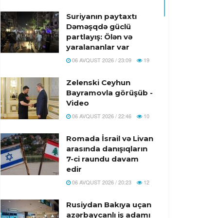
Suriyanın paytaxtı
Dəməşqdə güclü
partlayış: Ölən və
yaralananlar var
06 AVQUST 2026 / 23:09
19
Zelenski Ceyhun
Bayramovla görüşüb -
Video
06 AVQUST 2026 / 22:46
10
Romada İsrail və Livan
arasında danışıqların
7-ci raundu davam
edir
06 AVQUST 2026 / 20:23
12
Rusiydan Bakıya uçan
azərbaycanlı iş adamı