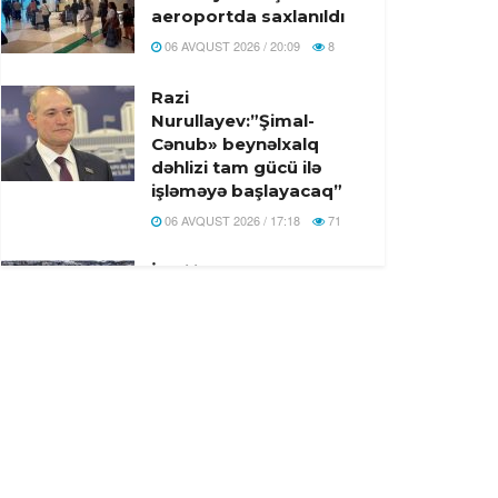
aeroportda saxlanıldı
06 AVQUST 2026 / 20:09
8
Razi
Nurullayev:”Şimal-
Cənub» beynəlxalq
dəhlizi tam gücü ilə
işləməyə başlayacaq”
06 AVQUST 2026 / 17:18
71
İsrailin Qəzzaya
hücumlarına Türkiyə
və 7 ölkədən birgə
reaksiya
06 AVQUST 2026 / 17:01
5
Bakı-Qazax yolunda
ağır yol-nəqliyyat
hadisəsi baş verib -
Yaralilar var -Video