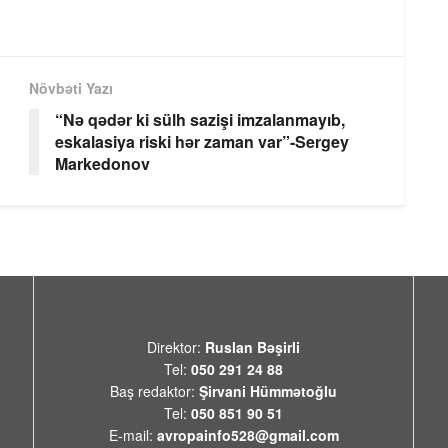
Növbəti Yazı
“Nə qədər ki sülh sazişi imzalanmayıb,
eskalasiya riski hər zaman var”-Sergey
Markedonov
Direktor:
Ruslan Bəşirli
Tel:
050 291 24 88
Baş redaktor:
Şirvani Hümmətoğlu
Tel:
050 851 90 51
E-mail:
avropainfo528@gmail.com