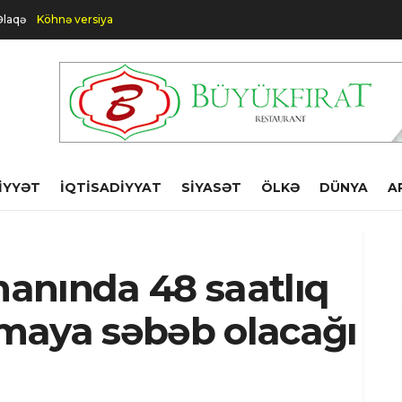
Əlaqə
Köhnə versiya
IYYƏT
İQTISADIYYAT
SIYASƏT
ÖLKƏ
DÜNYA
A
anında 48 saatlıq
samaya səbəb olacağı