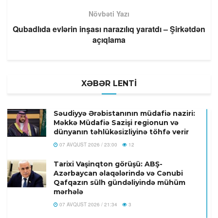
Növbəti Yazı
Qubadlıda evlərin inşası narazılıq yaratdı – Şirkətdən
açıqlama
XƏBƏR LENTİ
Səudiyyə Ərəbistanının müdafiə naziri:
Məkkə Müdafiə Sazişi regionun və
dünyanın təhlükəsizliyinə töhfə verir
07 AVQUST 2026 / 23:00
12
Tarixi Vaşinqton görüşü: ABŞ-
Azərbaycan əlaqələrində və Cənubi
Qafqazın sülh gündəliyində mühüm
mərhələ
07 AVQUST 2026 / 21:34
3