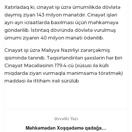
Xatırladaq ki, cinayət işi üzrə ümumilikdə dövlətə
dəymiş ziyan 143 milyon manatdır. Cinayət işləri
ayrı-ayrı icraatlarda baxılması üçün məhkəməyə
göndərilib. İstintaq dövründə dövlətə vurulmuş
ümumi ziyanın 40 milyon manatı ödənilib.
Cinayət işi üzrə Maliyyə Nazirliyi zərərçəkmiş
qismində tanınıb. Təqsirləndirilən şəxslərin hər biri
Cinayət Məcəlləsinin 179.4-cü (xüsusi ilə külli
miqdarda ziyan vurmaqla mənimsəmə törətmək)
maddəsi ilə ittiham irəli sürülüb
Əvvəlki Yazı
Məhkəmədən Xoşqədəmə qadağa…