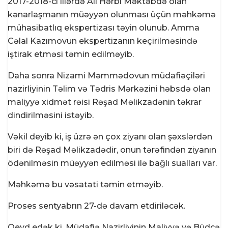
2017-2018-ci illərdə Ali Hərbi Məktəbdə olan
kənarlaşmanın müəyyən olunması üçün məhkəmə
mühasibatlıq ekspertizası təyin olunub. Amma
Cəlal Kazımovun ekspertizanın keçirilməsində
iştirak etməsi təmin edilməyib.
Daha sonra Nizami Məmmədovun müdafiəçiləri
nazirliyinin Təlim və Tədris Mərkəzini həbsdə olan
maliyyə xidmət rəisi Rəşad Məlikzadənin təkrar
dindirilməsini istəyib.
Vəkil deyib ki, iş üzrə ən çox ziyanı olan şəxslərdən
biri də Rəşad Məlikzadədir, onun tərəfindən ziyanın
ödənilməsin müəyyən edilməsi ilə bağlı sualları var.
Məhkəmə bu vəsatəti təmin etməyib.
Proses sentyabrın 27-də davam etdiriləcək.
Qeyd edək ki, Müdafiə Nazirliyinin Maliyyə və Büdcə