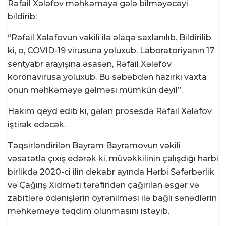
Rəfail Xələfov məhkəməyə gələ bilməyəcəyi
bildirib:
“Rəfail Xələfovun vəkili ilə əlaqə saxlanılıb. Bildirilib
ki, o, COVID-19 virusuna yoluxub. Laboratoriyanın 17
sentyabr arayışına əsasən, Rəfail Xələfov
koronavirusa yoluxub. Bu səbəbdən hazırkı vaxta
onun məhkəməyə gəlməsi mümkün deyil”.
Hakim qeyd edib ki, gələn prosesdə Rəfail Xələfov
iştirak edəcək.
Təqsirləndirilən Bayram Bayramovun vəkili
vəsatətlə çıxış edərək ki, müvəkkilinin çalışdığı hərbi
birlikdə 2020-ci ilin dekabr ayında Hərbi Səfərbərlik
və Çağırış Xidməti tərəfindən çağırılan əsgər və
zabitlərə ödənişlərin öyrənilməsi ilə bağlı sənədlərin
məhkəməyə təqdim olunmasını istəyib.