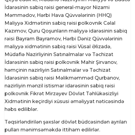
İdarəsinin sabiq rəisi general-mayor Nizami
Məmmədov, Hərbi Hava Qüvvələrinin (HHQ)
Maliyyə Xidmətinin sabiq rəisi polkovnik Cəlal
Kazımov, Quru Qoşunların maliyyə idarəsinin sabiq
rəisi Bayram Bayramov, Hərbi Dəniz Qüvvələrinin
maliyyə xidmətinin sabiq rəisi Vüsal Əlizadə,
Müdafiə Nazirliyinin Satınalmalar və Təchizat
İdarəsinin sabiq rəisi polkovnik Mahir Şirvanov,
həmçinin nazirliyin Satınalmalar və Təchizat
İdarəsinin sabiq rəisi Məlikməmməd Qurbanov,
nazirliyin mənzil istismar idarəsinin sabiq rəisi
polkovnik Fikrət Mirzəyev Dövlət Təhlükəsizliyi
Xidmətinin keçirdiyi xüsusi əməliyyat nəticəsində
həbs ediliblər.
Təqsirləndirilən şəxslər dövlət büdcəsindən ayrılan
pulları mənimsəməkdə ittiham edilirlər.