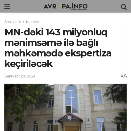
Ana səhifə
Kriminal
MN-dəki 143 milyonluq
mənimsəmə ilə bağlı
məhkəmədə ekspertiza
keçiriləcək
A
Sentyabr 20, 2024
A