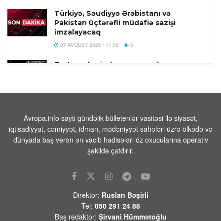
Türkiyə, Səudiyyə Ərəbistanı və
Pakistan üçtərəfli müdafiə sazişi
imzalayacaq
07 AVQUST 2026 / 11:06
3
Tərtər şəhərində ər və arvadın yanaraq
öldüyü hadisənin qəsdən törədilməsi
bəlli olub-Həbs olunan var
07 AVQUST 2026 / 10:18
8
Beyləqanda 18 yaşlı gənc kanalda
Avropa.info saytı gündəlik bülletenlər vasitəsi ilə siyasət,
bataraq ölüb
iqtisadiyyat, cəmiyyət, idman, mədəniyyət sahələri üzrə ölkədə və
dünyada baş verən ən vacib hadisələri öz oxucularına operativ
07 AVQUST 2026 / 10:04
14
şəkildə çatdırır.
Rusiya səmasında gecə ərzində 203
pilotsuz təyyarə vurulub
07 AVQUST 2026 / 9:54
21
Direktor:
Ruslan Bəşirli
Məhəmməd Əsədullazadə:
Tel:
050 291 24 88
“Azərbaycan-Ermənistan mövzusu
Baş redaktor:
Şirvani Hümmətoğlu
ATƏT üçün artıq qapalı səhifədir”