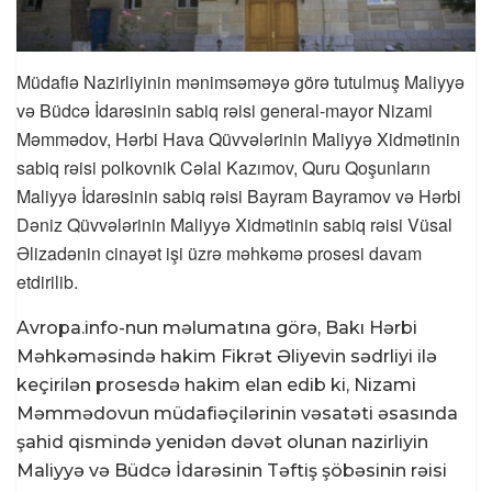
Müdafiə Nazirliyinin mənimsəməyə görə tutulmuş Maliyyə
və Büdcə İdarəsinin sabiq rəisi general-mayor Nizami
Məmmədov, Hərbi Hava Qüvvələrinin Maliyyə Xidmətinin
sabiq rəisi polkovnik Cəlal Kazımov, Quru Qoşunların
Maliyyə İdarəsinin sabiq rəisi Bayram Bayramov və Hərbi
Dəniz Qüvvələrinin Maliyyə Xidmətinin sabiq rəisi Vüsal
Əlizadənin cinayət işi üzrə məhkəmə prosesi davam
etdirilib.
Avropa.info-nun məlumatına görə, Bakı Hərbi
Məhkəməsində hakim Fikrət Əliyevin sədrliyi ilə
keçirilən prosesdə hakim elan edib ki, Nizami
Məmmədovun müdafiəçilərinin vəsatəti əsasında
şahid qismində yenidən dəvət olunan nazirliyin
Maliyyə və Büdcə İdarəsinin Təftiş şöbəsinin rəisi