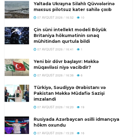
Yaltada Ukrayna Silahlı Qüvvələrinə
məxsus pilotsuz kater sahilə çıxıb
07 AVQUST 2026 / 16:52
10
Çin süni intellekt modeli Böyük
Britaniya hökumətinin sınaq
mühitindən qurtula bildi
07 AVQUST 2026 / 16:41
1
Yeni bir dövr başlayır: Məkkə
müqaviləsi niyə vacibdir?
07 AVQUST 2026 / 16:36
6
Türkiyə, Səudiyyə Ərəbistanı və
Pakistan Məkkə Müdafiə Sazişi
imzalandi
07 AVQUST 2026 / 16:20
19
Rusiyada Azərbaycan əsilli idmançıya
hökm oxundu
07 AVQUST 2026 / 15:28
16