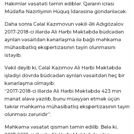
Hakimlər vəsatəti təmin ediblər. Qərarın icrası
Müdafiə Nazirliyinin Hüquq İdarəsinə göndəriləcək.
Daha sonra Cəlal Kazımovun vəkili Əli Adıgözəlov
2017-2018-ci illərdə Ali Hərbi Məktəbdə büdcədən
ayrılan vəsaitdən kənarlaşma ilə bağlı məhkəmə
mühasibatlıq ekspertizasının təyin olunmasını
istəyib.
Vəkil deyib ki, Cəlal Kazımov Ali Hərbi Məktəbdə
işlədiyi dövrdə büdcədən ayrılan vəsaitdən heç bir
kənarlaşma olmayıb:
“2017-2018-ci illərdə Ali Hərbi Məktəbdə 423 min
manat əlavə yazılıb, bunu müəyyən etmək üçün
təkrar məhkəmə mühasibatlıq ekspertizasının təyin
olunması zəruridir”.
Məhkəmə vəsatət qismən təmin edilib. Belə ki,