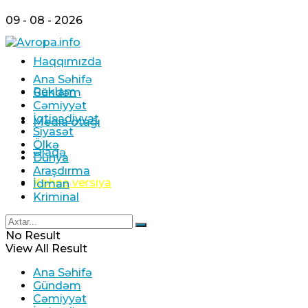
09 - 08 - 2026
Haqqımızda
Ana Səhifə
Reklam
Gündəm
Cəmiyyət
İqtisadiyyat
Media otağı
Siyasət
Ölkə
Əlaqə
Dünya
Araşdırma
Köhnə versiya
İdman
Kriminal
No Result
View All Result
Ana Səhifə
Gündəm
Cəmiyyət