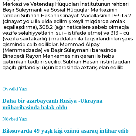
Mərkəzi və Vətəndaş Hüquqları İnstitutunun rəhbəri
Bəşir Süleymanlı və Sosial Hüquqlar Mərkəzinin
rəhbəri Sübhan Həsənli Cinayət Məcəlləsinin 193-1.3.2
(cinayət yolu ilə əldə edilmiş xeyli miqdarda əmlakı
leqallaşdırma), 308.2 (ağır nəticələrə səbəb olmaqla
vəzifə səlahiyyətlərini sui – istifadə etmə) və 313 – cü
(vəzifə saxtakarlığı) maddələri ilə təqsirləndirilən şəxs
qismində cəlb ediliblər. Məmməd Alpay
(Məmmədzadə) və Bəşir Süleymanlı barəsində
Binəqədi Rayon Məhkəməsinin qərarı ilə həbs
qətimkan tədbiri seçilib. Sübhan Həsənli istintaqdan
qaçıb gizləndiyi üçün barəsində axtarış elan edilib
Əvvəlki Yazı
Daha bir azərbaycanlı Rusiya -Ukrayna
müharibəsində həlak oldu
Növbəti Yazı
Biləsuvarda 49 yaşlı kişi özünü asaraq intihar edib