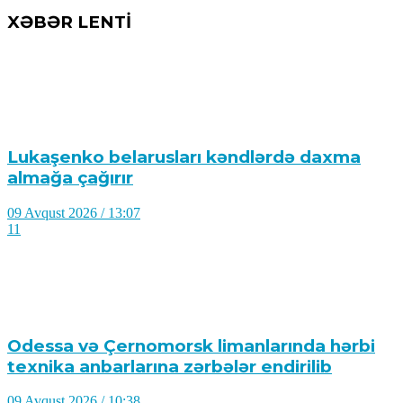
XƏBƏR LENTİ
Lukaşenko belarusları kəndlərdə daxma
almağa çağırır
09 Avqust 2026 / 13:07
11
Odessa və Çernomorsk limanlarında hərbi
texnika anbarlarına zərbələr endirilib
09 Avqust 2026 / 10:38