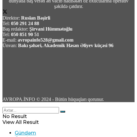
dünyada baş verən ən vacib hadisələri öz oxucularına operativ
12
şəkildə çatdırır.
Direktor:
Ruslan Bəşirli
Tel:
050 291 24 88
Baş redaktor:
Şirvani Hümmətoğlu
Tel:
050 851 90 51
E-mail:
avropainfo528@gmail.com
TASS: Ukrayna Silahlı Qüvvələri üçün yerüstü
Ünvan:
Bakı şəhəri, Akademik Həsən Əliyev küçəsi 96
robot sistemləri Xarkov universitetində
yığılır
09 Avqust 2026 / 10:07
6
AVROPA.İNFO © 2024 - Bütün hüquqları qorunur.
Məhəmməd Bağet Zülqədr: “ABŞ dəniz
No Result
blokadasını ləğv etməli və qoşunları İran
View All Result
ətrafından çıxarmalidir”
Gündəm