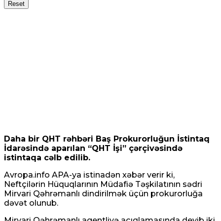
Reset
Daha bir QHT rəhbəri Baş Prokurorluğun İstintaq
İdarəsində aparılan “QHT İşi” çərçivəsində
istintaqa cəlb edilib.
Avropa.info APA-ya istinadən xəbər verir ki,
Neftçilərin Hüquqlarının Müdafiə Təşkilatının sədri
Mirvari Qəhrəmanlı dindirilmək üçün prokurorluğa
dəvət olunub.
Mirvari Qəhrəmanlı agentliyə açıqlamasında deyib iki,