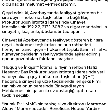
o bu haqda məlumat vermək istəmir.
Qeyd edək ki, Azərbaycanda fəaliyyət göstərən bir
sıra qeyri – hökumət təşkilatları ilə bağlı Baş
Prokurorluğun İstintaq İdarəsində Cinayət
Məcəlləsinin 192.2.2, 213.1, 308.2 və digər maddələri ilə
cinayət işi başlanıb, ibtidai istintaq aparılır.
Cinayət işi Azərbaycanda fəaliyyət göstərən bir sıra
qeyri – hökumət təşkilatları, onların rəhbərləri,
həmçinin, xarici qeyri – hökumət təşkilatlarının filial və
nümayəndəliklərinin fəaliyyətlərində aşkar edilmiş
qanun pozuntuları faktlarını araşdırır.
“Hüquq və İnkişaf” İctimai Birliyinin rəhbəri Hafiz
Həsənov Baş Prokurorluğun İstintaq İdarəsində yerli
və beynəlxalq qeyri-hökumət təşkilatları (QHT)
haqqında cinayət işi üzrə təqsirləndirilən şəxs kimi
tanınıb və onun barəsində Binəqədi rayon
Məhkəməsinin qərarı ilə ev dustaqlığı qətimkan
tədbiri seçilib.
“İştirak Evi” MMC-nin təsisçisi və direktoru Məmməd
Alpay ( Məmmədzadə), Benefisiar: Hüquqi Yardım