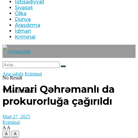
İqtisadiyyat
Siyasət
Ölkə
Dünya
Araşdırma
İdman
Kriminal
Ana səhifə
Kriminal
No Result
Mirvari Qəhrəmanlı da
View All Result
prokurorluğa çağırıldı
Mart 27, 2025
Kriminal
A
A
A
A