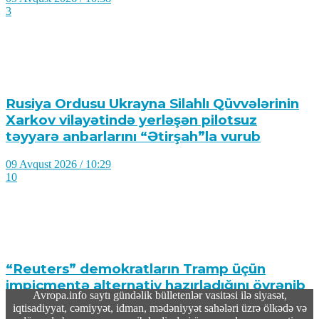
3
Rusiya Ordusu Ukrayna Silahlı Qüvvələrinin
Xarkov vilayətində yerləşən pilotsuz
təyyarə anbarlarını “Ətirşah”la vurub
09 Avqust 2026 / 10:29
10
“Reuters” demokratların Tramp üçün
impiçmentə alternativ hazırladığını öyrənib
Avropa.info saytı gündəlik bülletenlər vasitəsi ilə siyasət,
iqtisadiyyat, cəmiyyət, idman, mədəniyyət sahələri üzrə ölkədə və
09 Avqust 2026 / 10:19