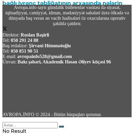
bağlı iyrənc təbliğatının arxasında nələrin
Avropa.info saytı gündəlik bülletenlər vasitəsi ilə siyasət,
dayandığını açıqladı
iqtisadiyyat, cəmiyyət, idman, mədəniyyət sahələri üzrə ölkədə və
dünyada baş verən ən vacib hadisələri öz oxucularına operativ
05 Avqust 2026 / 18:08
şəkildə çatdırır.
17
Direktor:
Ruslan Bəşirli
Tel:
050 291 24 88
Baş redaktor:
Şirvani Hümmətoğlu
Tel:
050 851 90 51
E-mail:
avropainfo528@gmail.com
Ünvan:
Bakı şəhəri, Akademik Həsən Əliyev küçəsi 96
Nigar Fərhadın əri həbs edildi
05 Avqust 2026 / 16:28
10
AVROPA.İNFO © 2024 - Bütün hüquqları qorunur.
Rosatom: Zaporojya Atom Elektrik
Stansiyasının 4 əməkdaşı yaralanıb
No Result