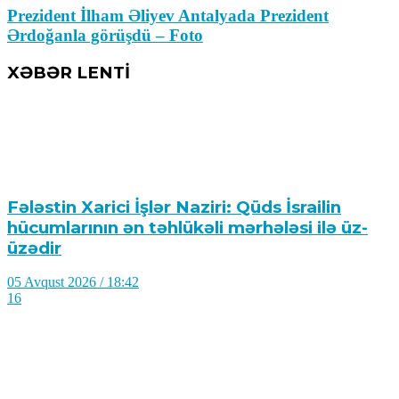
Prezident İlham Əliyev Antalyada Prezident
Ərdoğanla görüşdü – Foto
XƏBƏR LENTİ
Fələstin Xarici İşlər Naziri: Qüds İsrailin
hücumlarının ən təhlükəli mərhələsi ilə üz-
üzədir
05 Avqust 2026 / 18:42
16