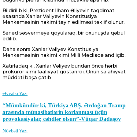
Bildirilib ki, Prezident İlham Əliyevin təqdimatı
əsasında Xanlar Vəliyevin Konstitusiya
Məhkəməsinin hakimi təyin edilməsi təklif olunur.
Sənəd səsverməyə qoyularaq, bir oxunuşda qəbul
edilib.
Daha sonra Xanlar Vəliyev Konstitusiya
Məhkəməsinin hakimi kimi Milli Məclisdə and içib.
Xatırladaq ki, Xanlar Vəliyev bundan öncə hərbi
prokuror kimi fəaliyyət göstərirdi. Onun səlahiyyət
müddəti başa çatıb
Əvvəlki Yazı
“Mümkündür ki, Türkiyə ABŞ, Ərdoğan Tramp
arasında münasibətlərin korlanması üçün
provokasiyalar, cəhdlər olsun”-Vüqar Dadaşov
Növbəti Yazı