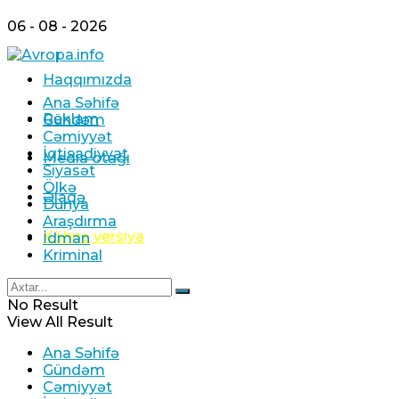
06 - 08 - 2026
Haqqımızda
Ana Səhifə
Reklam
Gündəm
Cəmiyyət
İqtisadiyyat
Media otağı
Siyasət
Ölkə
Əlaqə
Dünya
Araşdırma
Köhnə versiya
İdman
Kriminal
No Result
View All Result
Ana Səhifə
Gündəm
Cəmiyyət