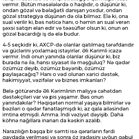
vermir. Bütün məsələlərdə o haqlıdır, o düşünür ki,
ondan gözəl və bəlağətli danışan yoxdur, ondan
gözəl strategiya düşünən də ola bilməz. Elə ki, ona
sual verilir ki, bəs nəticə hanı, o həmin an sual verən
şəxsi satqın elan edir və təəsüflər olsun ki, onun ən
gözəl bacardığı iş də elə budur.
4-5 seçkidir ki, AXCP-də olanlar qatılmaq tərəfdarıdır
və güclərini yoxlamaq istəyirlər. Əli Kərimli icazə
vermir. İndi onun yanında olanlar düşünür ki, biz
burada nə ilə, hansı siyasət ilə məşğuluq? Nə qədər
özümüz deyib, özümüz bəyənib, özümüz
paylaşacağıq? Hanı o vəd olunan xarici dəstək,
hakimiyyət, vəzifələr və biznes imkanları?
Belə götürəndə Əli Kərimlinin maliyyə cəhətdən
dəstəkçiləri var və pis yaşamır. Bəs onun
yanındakılar? Həqiqətən normal yaşaya bilmirlər və
bəziləri o qədər fanatlaşmışdı ki, az qala ailəsindən
imtina etmişdi. Amma. İndi vəziyət dəyişib. Daha
köhnə nağıllara inanan da kəskin azalıb.
Narazılığın başqa bir səmti isə qərarların fərdi
qaydada verilməsi və sonra öz iradəsinı uyğun qəbul