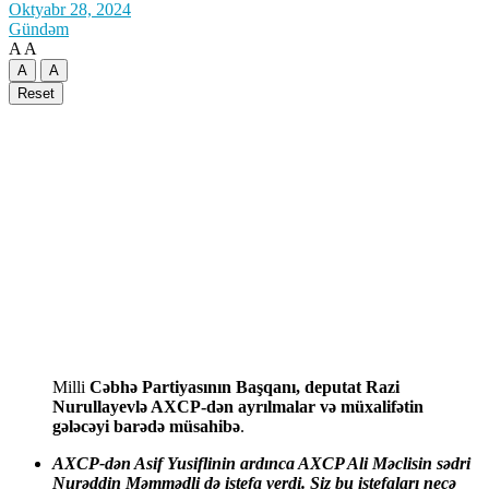
Oktyabr 28, 2024
Gündəm
A
A
A
A
Reset
Milli
Cəbhə Partiyasının Başqanı, deputat Razi
Nurullayevlə AXCP-dən ayrılmalar və müxalifətin
gələcəyi barədə müsahibə
.
AXCP-dən Asif Yusiflinin ardınca AXCP Ali Məclisin sədri
Nurəddin Məmmədli də istefa verdi. Siz bu istefaları necə