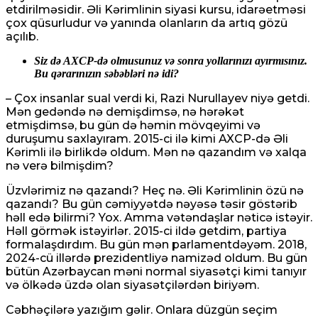
etdirilməsidir. Əli Kərimlinin siyasi kursu, idarəetməsi
çox qüsurludur və yanında olanların da artıq gözü
açılıb.
Siz də AXCP-də olmusunuz və sonra yollarınızı ayırmısınız.
Bu qərarınızın səbəbləri nə idi?
– Çox insanlar sual verdi ki, Razi Nurullayev niyə getdi.
Mən gedəndə nə demişdimsə, nə hərəkət
etmişdimsə, bu gün də həmin mövqeyimi və
duruşumu saxlayıram. 2015-ci ilə kimi AXCP-də Əli
Kərimli ilə birlikdə oldum. Mən nə qazandım və xalqa
nə verə bilmişdim?
Üzvlərimiz nə qazandı? Heç nə. Əli Kərimlinin özü nə
qazandı? Bu gün cəmiyyətdə nəyəsə təsir göstərib
həll edə bilirmi? Yox. Amma vətəndaşlar nəticə istəyir.
Həll görmək istəyirlər. 2015-ci ildə getdim, partiya
formalaşdırdım. Bu gün mən parlamentdəyəm. 2018,
2024-cü illərdə prezidentliyə namizəd oldum. Bu gün
bütün Azərbaycan məni normal siyasətçi kimi tanıyır
və ölkədə üzdə olan siyasətçilərdən biriyəm.
Cəbhəçilərə yazığım gəlir. Onlara düzgün seçim