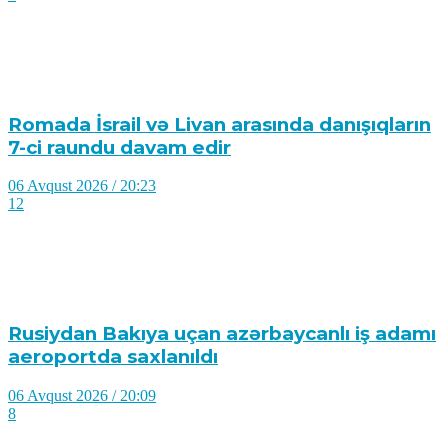
Romada İsrail və Livan arasında danışıqların
7-ci raundu davam edir
06 Avqust 2026 / 20:23
12
Rusiydan Bakıya uçan azərbaycanlı iş adamı
aeroportda saxlanıldı
06 Avqust 2026 / 20:09
8