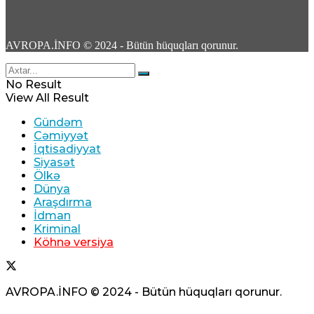
Bakı-Qazax yolunda ağır yol-nəqliyyat
AVROPA.İNFO © 2024 - Bütün hüquqları qorunur.
hadisəsi baş verib -Yaralilar var -Video
No Result
06 Avqust 2026 / 16:44
View All Result
17
Gündəm
Cəmiyyət
İqtisadiyyat
Siyasət
Ölkə
Dünya
18 yaşlı İbrahim Əbilov Yeniyetmənin
Araşdırma
“iPhone”unu əlindən alıb 20 Yanvarda
İdman
satdı – Video
Kriminal
Köhnə versiya
06 Avqust 2026 / 16:39
16
AVROPA.İNFO © 2024 - Bütün hüquqları qorunur.