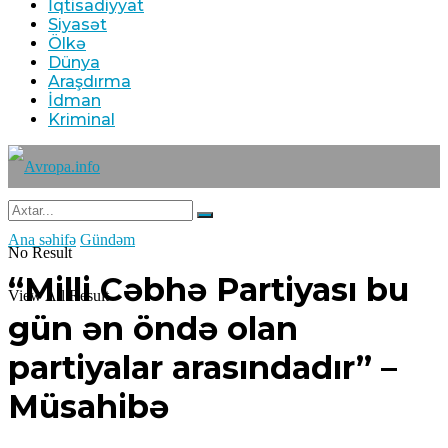
İqtisadiyyat
Siyasət
Ölkə
Dünya
Araşdırma
İdman
Kriminal
Ana səhifə
Gündəm
No Result
“Milli Cəbhə Partiyası bu
View All Result
gün ən öndə olan
partiyalar arasındadır” –
Müsahibə