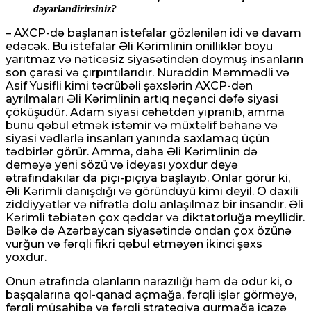
dəyərləndirirsiniz?
– AXCP-də başlanan istefalar gözlənilən idi və davam
edəcək. Bu istefalar Əli Kərimlinin onilliklər boyu
yarıtmaz və nəticəsiz siyasətindən doymuş insanların
son çarəsi və çırpıntılarıdır. Nurəddin Məmmədli və
Asif Yusifli kimi təcrübəli şəxslərin AXCP-dən
ayrılmaları Əli Kərimlinin artıq neçənci dəfə siyasi
çöküşüdür. Adam siyasi cəhətdən yıpranıb, amma
bunu qəbul etmək istəmir və müxtəlif bəhanə və
siyasi vədlərlə insanları yanında saxlamaq üçün
tədbirlər görür. Amma, daha Əli Kərimlinin də
deməyə yeni sözü və ideyası yoxdur deyə
ətrafındakılar da piçı-pıçıya başlayıb. Onlar görür ki,
Əli Kərimli danışdığı və göründüyü kimi deyil. O daxili
ziddiyyətlər və nifrətlə dolu anlaşılmaz bir insandır. Əli
Kərimli təbiətən çox qəddar və diktatorluğa meyllidir.
Bəlkə də Azərbaycan siyasətində ondan çox özünə
vurğun və fərqli fikri qəbul etməyən ikinci şəxs
yoxdur.
Onun ətrafında olanların narazılığı həm də odur ki, o
başqalarına qol-qanad açmağa, fərqli işlər görməyə,
fərqli müsahibə və fərqli strategiya qurmağa icazə