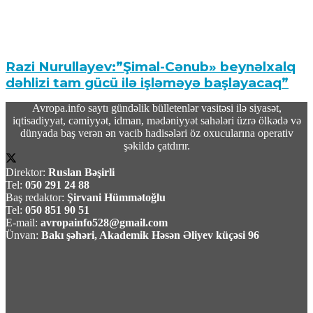
Razi Nurullayev:”Şimal-Cənub» beynəlxalq
dəhlizi tam gücü ilə işləməyə başlayacaq”
Avropa.info saytı gündəlik bülletenlər vasitəsi ilə siyasət,
06 Avqust 2026 / 17:18
iqtisadiyyat, cəmiyyət, idman, mədəniyyət sahələri üzrə ölkədə və
71
dünyada baş verən ən vacib hadisələri öz oxucularına operativ
şəkildə çatdırır.
Direktor:
Ruslan Bəşirli
Tel:
050 291 24 88
Baş redaktor:
Şirvani Hümmətoğlu
Tel:
050 851 90 51
İsrailin Qəzzaya hücumlarına Türkiyə və 7
E-mail:
avropainfo528@gmail.com
ölkədən birgə reaksiya
Ünvan:
Bakı şəhəri, Akademik Həsən Əliyev küçəsi 96
06 Avqust 2026 / 17:01
5