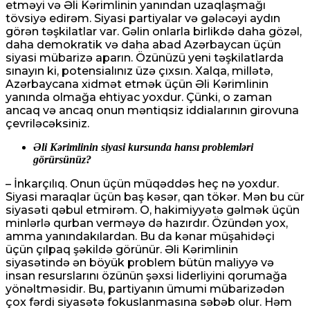
etməyi və Əli Kərimlinin yanından uzaqlaşmağı
tövsiyə edirəm. Siyasi partiyalar və gələcəyi aydın
görən təşkilatlar var. Gəlin onlarla birlikdə daha gözəl,
daha demokratik və daha abad Azərbaycan üçün
siyasi mübarizə aparın. Özünüzü yeni təşkilatlarda
sınayın ki, potensialınız üzə çıxsın. Xalqa, millətə,
Azərbaycana xidmət etmək üçün Əli Kərimlinin
yanında olmağa ehtiyac yoxdur. Çünki, o zaman
ancaq və ancaq onun məntiqsiz iddialarının girovuna
çevriləcəksiniz.
Əli Kərimlinin siyasi kursunda hansı problemləri
görürsünüz?
– İnkarçılıq. Onun üçün müqəddəs heç nə yoxdur.
Siyasi maraqlar üçün baş kəsər, qan tökər. Mən bu cür
siyasəti qəbul etmirəm. O, hakimiyyətə gəlmək üçün
minlərlə qurban verməyə də hazırdır. Özündən yox,
amma yanındakılardan. Bu da kənar müşahidəçi
üçün çılpaq şəkildə görünür. Əli Kərimlinin
siyasətində ən böyük problem bütün maliyyə və
insan resurslarını özünün şəxsi liderliyini qorumağa
yönəltməsidir. Bu, partiyanın ümumi mübarizədən
çox fərdi siyasətə fokuslanmasına səbəb olur. Həm