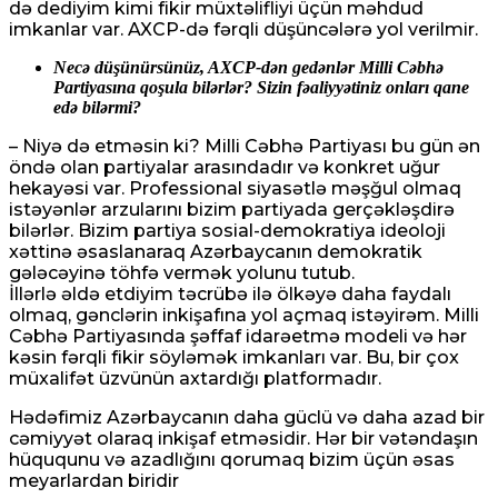
də dediyim kimi fikir müxtəlifliyi üçün məhdud
imkanlar var. AXCP-də fərqli düşüncələrə yol verilmir.
Necə düşünürsünüz, AXCP-dən gedənlər Milli Cəbhə
Partiyasına qoşula bilərlər? Sizin fəaliyyətiniz onları qane
edə bilərmi?
– Niyə də etməsin ki? Milli Cəbhə Partiyası bu gün ən
öndə olan partiyalar arasındadır və konkret uğur
hekayəsi var. Professional siyasətlə məşğul olmaq
istəyənlər arzularını bizim partiyada gerçəkləşdirə
bilərlər. Bizim partiya sosial-demokratiya ideoloji
xəttinə əsaslanaraq Azərbaycanın demokratik
gələcəyinə töhfə vermək yolunu tutub.
İllərlə əldə etdiyim təcrübə ilə ölkəyə daha faydalı
olmaq, gənclərin inkişafına yol açmaq istəyirəm. Milli
Cəbhə Partiyasında şəffaf idarəetmə modeli və hər
kəsin fərqli fikir söyləmək imkanları var. Bu, bir çox
müxalifət üzvünün axtardığı platformadır.
Hədəfimiz Azərbaycanın daha güclü və daha azad bir
cəmiyyət olaraq inkişaf etməsidir. Hər bir vətəndaşın
hüququnu və azadlığını qorumaq bizim üçün əsas
meyarlardan biridir