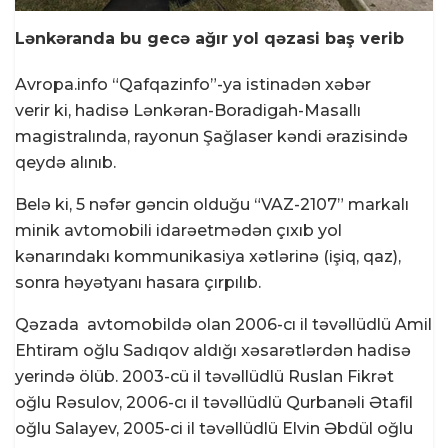
Lənkəranda bu gecə ağır yol qəzasi baş verib
Avropa.info “Qafqazinfo”-ya istinadən xəbər
verir ki, hadisə Lənkəran-Boradigah-Masallı
magistralında, rayonun Şağlaser kəndi ərazisində
qeydə alınıb.
Belə ki, 5 nəfər gəncin olduğu “VAZ-2107” markalı
minik avtomobili idarəetmədən çıxıb yol
kənarındakı kommunikasiya xətlərinə (işiq, qaz),
sonra həyətyanı hasara çırpılıb.
Qəzada avtomobildə olan 2006-cı il təvəllüdlü Amil
Ehtiram oğlu Sadıqov aldığı xəsarətlərdən hadisə
yerində ölüb. 2003-cü il təvəllüdlü Ruslan Fikrət
oğlu Rəsulov, 2006-cı il təvəllüdlü Qurbanəli Ətafil
oğlu Salayev, 2005-ci il təvəllüdlü Elvin Əbdül oğlu