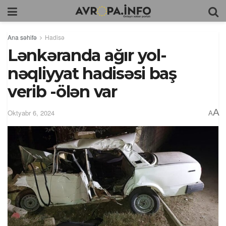
Ana səhifə
Hadisə
Lənkəranda ağır yol-
nəqliyyat hadisəsi baş
verib -ölən var
A
Oktyabr 6, 2024
A