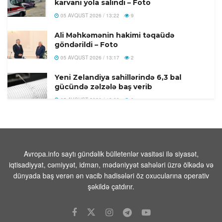
karvanı yola salındı – Foto
05 AVQUST 2026 / 13:22
9
Ali Məhkəmənin hakimi təqaüdə
göndərildi – Foto
05 AVQUST 2026 / 13:17
2
Yeni Zelandiya sahillərində 6,3 bal
gücündə zəlzələ baş verib
05 AVQUST 2026 / 13:00
6
Handelsblatt: Nazirlər Kabinetinin
dəyişməsi Zelenski üçün hökumət
böhranına çevrildi
05 AVQUST 2026 / 12:48
18
Avropa.info saytı gündəlik bülletenlər vasitəsi ilə siyasət,
iqtisadiyyat, cəmiyyət, idman, mədəniyyət sahələri üzrə ölkədə və
Zelenski Kiyev bölgəsinə edilən
dünyada baş verən ən vacib hadisələri öz oxucularına operativ
hücumlarda ölənlərin sayının 17-yə
şəkildə çatdırır.
yüksəldiyini açıqlayıb
05 AVQUST 2026 / 12:42
12