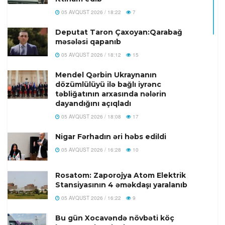
05 AVQUST 2026 / 18:22
7
Deputat Taron Çaxoyan:Qarabağ
məsələsi qapanıb
05 AVQUST 2026 / 18:12
15
Mendel Qərbin Ukraynanın
dözümlülüyü ilə bağlı iyrənc
təbliğatının arxasında nələrin
dayandığını açıqladı
05 AVQUST 2026 / 18:08
17
Nigar Fərhadın əri həbs edildi
05 AVQUST 2026 / 16:28
10
Rosatom: Zaporojya Atom Elektrik
Stansiyasının 4 əməkdaşı yaralanıb
05 AVQUST 2026 / 16:22
9
Bu gün Xocavəndə növbəti köç