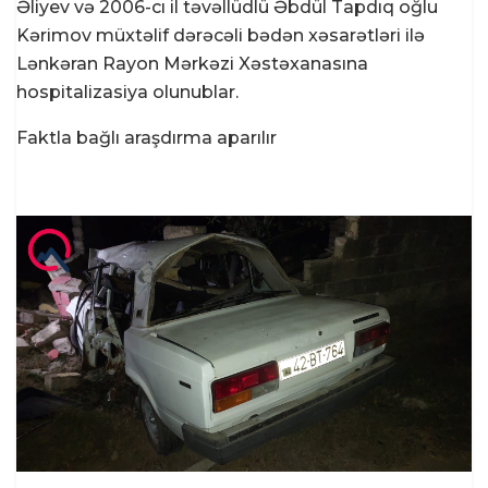
Əliyev və 2006-cı il təvəllüdlü Əbdül Tapdıq oğlu
Kərimov müxtəlif dərəcəli bədən xəsarətləri ilə
Lənkəran Rayon Mərkəzi Xəstəxanasına
hospitalizasiya olunublar.
Faktla bağlı araşdırma aparılır