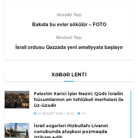
Əvvəlki Yazı
Bakıda bu evlər sökülür – FOTO
Növbəti Yazı
İsrail ordusu Qəzzada yeni əməliyyata başlayır
XƏBƏR LENTİ
Fələstin Xarici İşlər Naziri: Qüds İsrailin
hücumlarının ən təhlükəli mərhələsi ilə
üz-üzədir
05 AVQUST 2026 / 18:42
16
İsrail əsgərləri Hizbullahı Livanın
cənubunda atəşkəsi pozmaqda
ittiham edib