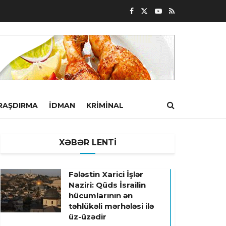
RAŞDIRMA
İDMAN
KRIMINAL
XƏBƏR LENTİ
Fələstin Xarici İşlər
Naziri: Qüds İsrailin
hücumlarının ən
təhlükəli mərhələsi ilə
üz-üzədir