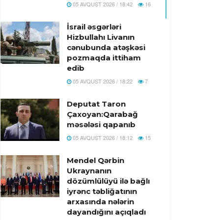
05 AVQUST 2026 / 18:42
16
İsrail əsgərləri
Hizbullahı Livanın
cənubunda atəşkəsi
pozmaqda ittiham
edib
05 AVQUST 2026 / 18:22
7
Deputat Taron
Çaxoyan:Qarabağ
məsələsi qapanıb
05 AVQUST 2026 / 18:12
15
Mendel Qərbin
Ukraynanın
dözümlülüyü ilə bağlı
iyrənc təbliğatının
arxasında nələrin
dayandığını açıqladı