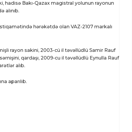
 ki, hadisə Bakı-Qazax magistral yolunun rayonun
 alınıb.
 istiqamətində hərəkətdə olan VAZ-2107 markalı
şli rayon sakini, 2003-cü il təvəllüdlü Samir Rauf
rnişini, qardaşı, 2009-cu il təvəllüdlü Eynulla Rauf
rətlər alıb.
na aparılıb.