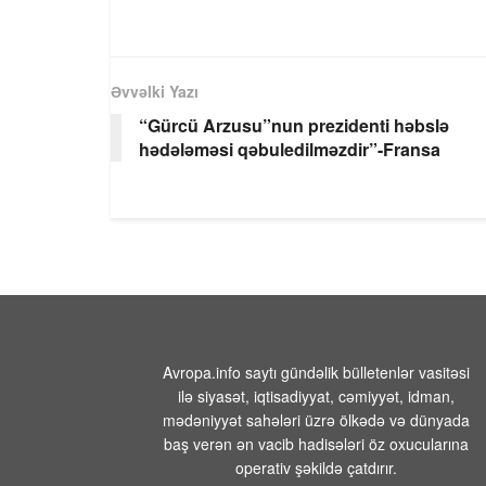
Əvvəlki Yazı
“Gürcü Arzusu”nun prezidenti həbslə
hədələməsi qəbuledilməzdir”-Fransa
Avropa.info saytı gündəlik bülletenlər vasitəsi
ilə siyasət, iqtisadiyyat, cəmiyyət, idman,
mədəniyyət sahələri üzrə ölkədə və dünyada
baş verən ən vacib hadisələri öz oxucularına
operativ şəkildə çatdırır.