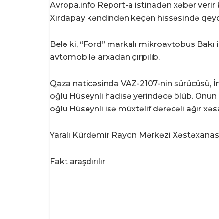
Avropa.info Report-a istinadən xəbər verir
Xırdapay kəndindən keçən hissəsində qeydə
Belə ki, “Ford” markalı mikroavtobus Bakı
avtomobilə arxadan çırpılıb.
Qəza nəticəsində VAZ-2107-nin sürücüsü, İmi
oğlu Hüseynli hadisə yerindəcə ölüb. Onun sə
oğlu Hüseynli isə müxtəlif dərəcəli ağır xəsa
Yaralı Kürdəmir Rayon Mərkəzi Xəstəxanası
Fakt araşdırılır