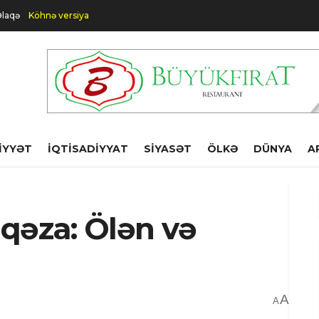
laqə
Köhnə versiya
IYYƏT
İQTISADIYYAT
SIYASƏT
ÖLKƏ
DÜNYA
A
qəza: Ölən və
A
A