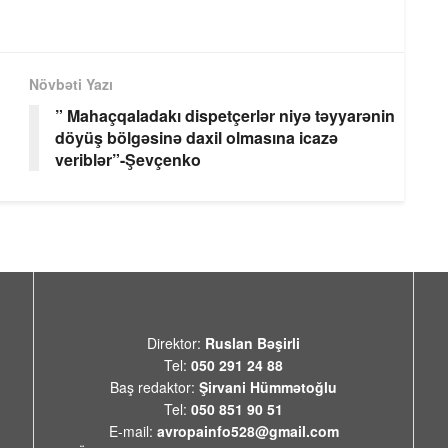
Növbəti Yazı
” Mahaçqaladakı dispetçerlər niyə təyyarənin
döyüş bölgəsinə daxil olmasına icazə
veriblər”-Şevçenko
Direktor:
Ruslan Bəşirli
Tel:
050 291 24 88
Baş redaktor:
Şirvani Hümmətoğlu
Tel:
050 851 90 51
E-mail:
avropainfo528@gmail.com