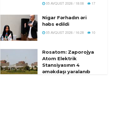
05 AVQUST 2026 / 18:08
17
Nigar Fərhadın əri
həbs edildi
05 AVQUST 2026 / 16:28
10
Rosatom: Zaporojya
Atom Elektrik
Stansiyasının 4
əməkdaşı yaralanıb
05 AVQUST 2026 / 16:22
9
Bu gün Xocavəndə
növbəti köç karvanı
yola salındı – Foto
05 AVQUST 2026 / 13:22
9
Ali Məhkəmənin
hakimi təqaüdə