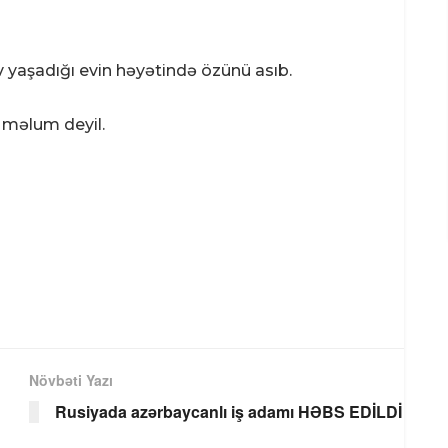
v yaşadığı evin həyətində özünü asıb.
k məlum deyil.
Növbəti Yazı
Rusiyada azərbaycanlı iş adamı HƏBS EDİLDİ