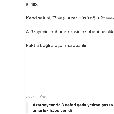
alınıb.
Kənd sakini, 63 yaşlı Azər Hüsü oğlu Rzaye
A.Rzayevin intihar etməsinin səbəbi hələli
Faktla bağlı araşdırma aparılır
Əvvəlki Yazı
Azərbaycanda 3 nəfəri qətlə yetirən şəxsə
ömürlük həbs verildi