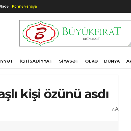
Əlaqə
Köhnə versiya
IYYƏT
İQTISADIYYAT
SIYASƏT
ÖLKƏ
DÜNYA
A
şlı kişi özünü asdı
A
A