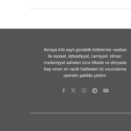
Avropa.info saytı gündəlik bülletenlər vasitəsi
ilə siyasət, iqtisadiyyat, cəmiyyət, idman,
mədəniyyət sahələri üzrə ölkədə və dünyada
baş verən ən vacib hadisələri öz oxucularına
operativ şəkildə çatdırır.