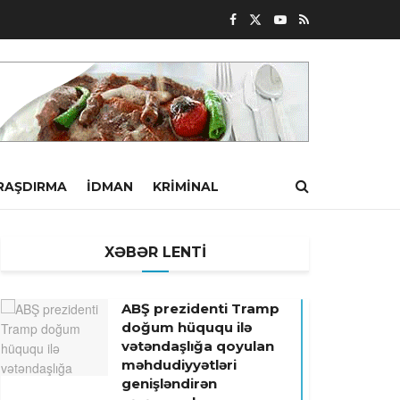
RAŞDIRMA
İDMAN
KRIMINAL
XƏBƏR LENTİ
ABŞ prezidenti Tramp
doğum hüququ ilə
vətəndaşlığa qoyulan
məhdudiyyətləri
genişləndirən