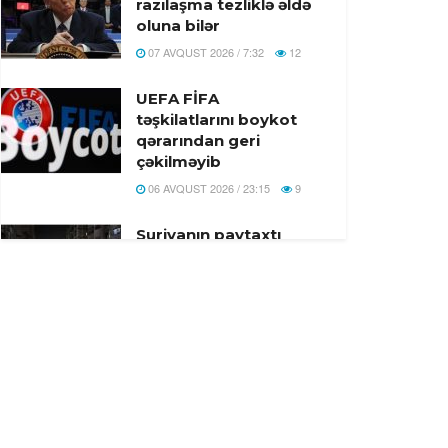
razılaşma tezliklə əldə
oluna bilər
07 AVQUST 2026 / 7:32
12
UEFA FİFA
təşkilatlarını boykot
qərarından geri
çəkilməyib
06 AVQUST 2026 / 23:15
9
Suriyanın paytaxtı
Dəməşqdə güclü
partlayış: Ölən və
yaralananlar var
06 AVQUST 2026 / 23:09
19
Zelenski Ceyhun
Bayramovla görüşüb -
Video
06 AVQUST 2026 / 22:46
10