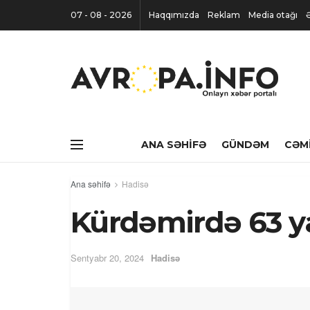
07 - 08 - 2026
Haqqımızda
Reklam
Media otağı
ANA SƏHIFƏ
GÜNDƏM
CƏM
Ana səhifə
Hadisə
Kürdəmirdə 63 ya
Sentyabr 20, 2024
Hadisə