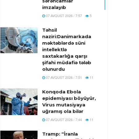
sərəncamlar
imzalayıb
07 AVQUST 2026 / 7:57
5
Təhsil
naziri:Danimarkada
məktəblərdə süni
intellektlə
saxtakarlığa qarşı
şifahi müdafiə tələb
olunurdu
07 AVQUST 2026 / 7:51
11
Konqoda Ebola
epidemiyası böyüyür,
Virus mutasiyaya
uğramış ola bilər
07 AVQUST 2026 / 7:44
11
Tramp: “İranla