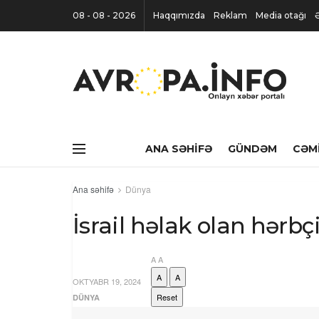
08 - 08 - 2026
Haqqımızda
Reklam
Media otağı
ANA SƏHIFƏ
GÜNDƏM
CƏM
Ana səhifə
Dünya
İsrail həlak olan hərbçi
A
A
A
A
OKTYABR 19, 2024
Reset
DÜNYA