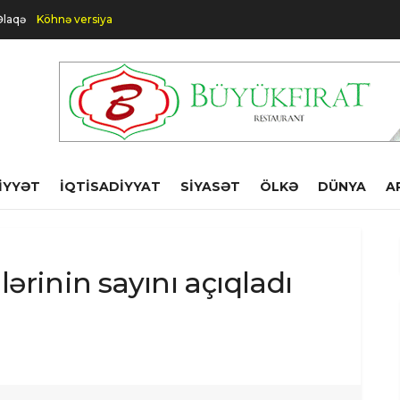
Əlaqə
Köhnə versiya
IYYƏT
İQTISADIYYAT
SIYASƏT
ÖLKƏ
DÜNYA
A
lərinin sayını açıqladı