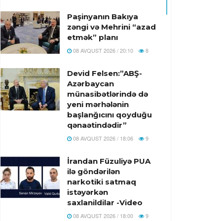
Paşinyanın Bakıya
zəngi və Mehrini “azad
etmək” planı
08 AVQUST 2026 / 20:10
8
Devid Felsen:”ABŞ-
Azərbaycan
münasibətlərində də
yeni mərhələnin
başlanğıcını qoyduğu
qənaətindədir”
08 AVQUST 2026 / 18:06
9
İrandan Füzuliyə PUA
ilə göndərilən
narkotiki satmaq
istəyərkən
saxlanildilar -Video
08 AVQUST 2026 / 18:00
9