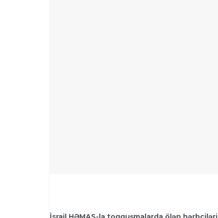
İsrail HƏMAS-la toqquşmalarda ölən hərbçilərin