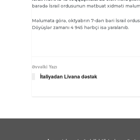
barədə İsrail ordusunun mətbuat xidməti məlum
Məlumata görə, oktyabrın 7-dən bəri İsrail ordu
Döyüşlər zamanı 4 945 hərbçi isə yaralanıb.
Əvvəlki Yazı
İtaliyadan Livana dəstək