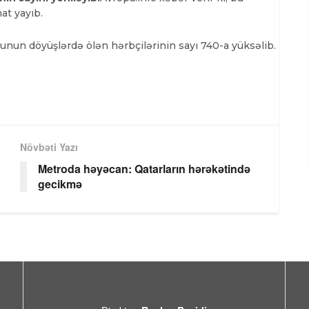
at yayıb.
sunun döyüşlərdə ölən hərbçilərinin sayı 740-a yüksəlib.
Növbəti Yazı
Metroda həyəcan: Qatarların hərəkətində
gecikmə