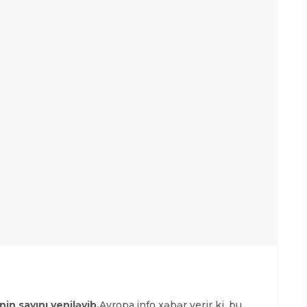
in sayını yeniləyib.
Avropa.info
xəbər verir ki, bu