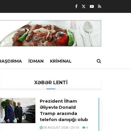
RAŞDIRMA
İDMAN
KRIMINAL
XƏBƏR LENTİ
Prezident İlham
Əliyevlə Donald
Tramp arasında
telefon danışığı olub
08 AVQUST 2026 / 20:16
4