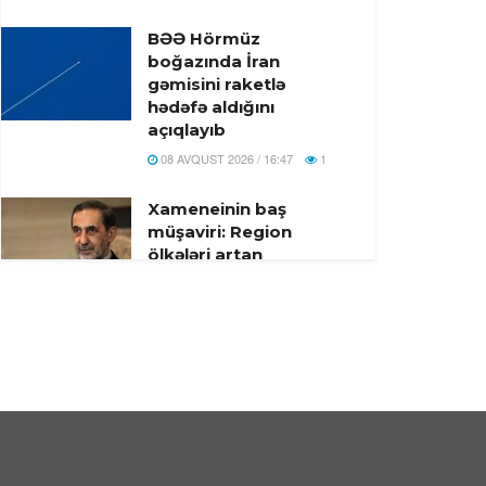
BƏƏ Hörmüz
boğazında İran
gəmisini raketlə
hədəfə aldığını
açıqlayıb
08 AVQUST 2026 / 16:47
1
Xameneinin baş
müşaviri: Region
ölkələri artan
əməkdaşlıqla
təhlükəsizliyi təmin
edə bilər
08 AVQUST 2026 / 16:41
18
İsrail ordusu atəşkəsə
baxmayaraq, Livanın
cənubuna hücum edib
08 AVQUST 2026 / 14:31
9