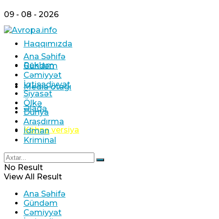
09 - 08 - 2026
Haqqımızda
Ana Səhifə
Reklam
Gündəm
Cəmiyyət
İqtisadiyyat
Media otağı
Siyasət
Ölkə
Əlaqə
Dünya
Araşdırma
Köhnə versiya
İdman
Kriminal
No Result
View All Result
Ana Səhifə
Gündəm
Cəmiyyət