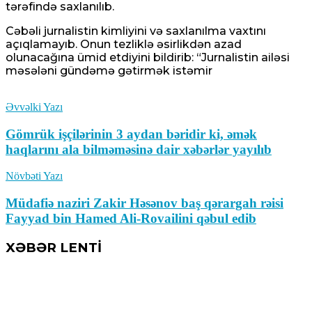
tərəfində saxlanılıb.
Cəbəli jurnalistin kimliyini və saxlanılma vaxtını
açıqlamayıb. Onun tezliklə əsirlikdən azad
olunacağına ümid etdiyini bildirib: “Jurnalistin ailəsi
məsələni gündəmə gətirmək istəmir
Əvvəlki Yazı
Gömrük işçilərinin 3 aydan bəridir ki, əmək
haqlarını ala bilməməsinə dair xəbərlər yayılıb
Növbəti Yazı
Müdafiə naziri Zakir Həsənov baş qərargah rəisi
Fayyad bin Hamed Ali-Rovailini qəbul edib
XƏBƏR LENTİ