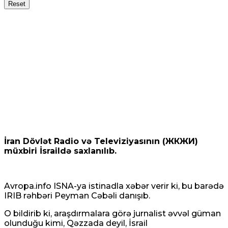
Reset
İran Dövlət Radio və Televiziyasının (ЖКЖИ)
müxbiri İsraildə saxlanılıb.
Avropa.info ISNA-ya istinadla xəbər verir ki, bu barədə
IRIB rəhbəri Peyman Cəbəli danışıb.
O bildirib ki, araşdırmalara görə jurnalist əvvəl güman
olunduğu kimi, Qəzzada deyil, İsrail