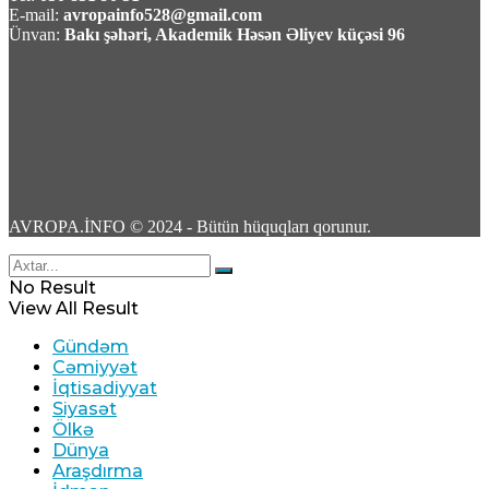
E-mail:
avropainfo528@gmail.com
Ünvan:
Bakı şəhəri, Akademik Həsən Əliyev küçəsi 96
BƏƏ Hörmüz boğazında İran gəmisini
raketlə hədəfə aldığını açıqlayıb
08 Avqust 2026 / 16:47
1
AVROPA.İNFO © 2024 - Bütün hüquqları qorunur.
Xameneinin baş müşaviri: Region ölkələri
No Result
artan əməkdaşlıqla təhlükəsizliyi təmin edə
View All Result
bilər
Gündəm
Cəmiyyət
08 Avqust 2026 / 16:41
İqtisadiyyat
18
Siyasət
Ölkə
Dünya
Araşdırma