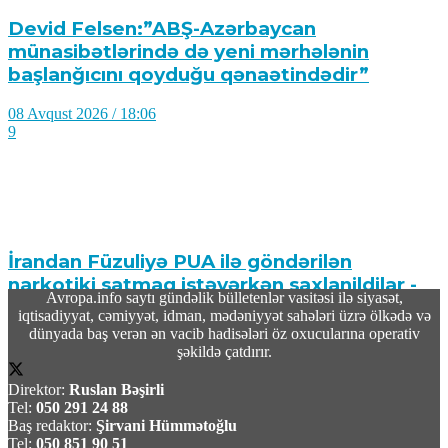
Devid Felsen:”ABŞ-Azərbaycan
münasibətlərində də yeni mərhələnin
başlanğıcını qoyduğu qənaətindədir”
08 Avqust 2026 / 18:06
9
İrandan Füzuliyə PUA ilə göndərilən
narkotiki satmaq istəyərkən saxlanildilar -
Avropa.info saytı gündəlik bülletenlər vasitəsi ilə siyasət,
Video
iqtisadiyyat, cəmiyyət, idman, mədəniyyət sahələri üzrə ölkədə və
dünyada baş verən ən vacib hadisələri öz oxucularına operativ
08 Avqust 2026 / 18:00
şəkildə çatdırır.
9
Direktor:
Ruslan Bəşirli
Tel:
050 291 24 88
Baş redaktor:
Şirvani Hümmətoğlu
Tel:
050 851 90 51