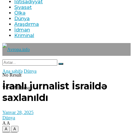
İqtisadiyyat
Siyasət
Ölkə
Dünya
Araşdırma
İdman
Kriminal
Ana səhifə
Dünya
No Result
İranlı jurnalist İsraildə
View All Result
saxlanıldı
Yanvar 28, 2025
Dünya
A
A
A
A