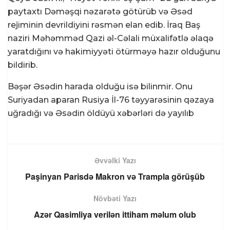
paytaxtı Dəməşqi nəzarətə götürüb və Əsəd
rejiminin devrildiyini rəsmən elan edib. İraq Baş
naziri Məhəmməd Qazi əl-Cəlali müxalifətlə əlaqə
yaratdığını və hakimiyyəti ötürməyə hazır olduğunu
bildirib.
Bəşər Əsədin harada olduğu isə bilinmir. Onu
Suriyadan aparan Rusiya İl-76 təyyarəsinin qəzaya
uğradığı və Əsədin öldüyü xəbərləri də yayılıb
Əvvəlki Yazı
Paşinyan Parisdə Makron və Trampla görüşüb
Növbəti Yazı
Azər Qasimliya verilən ittiham məlum olub