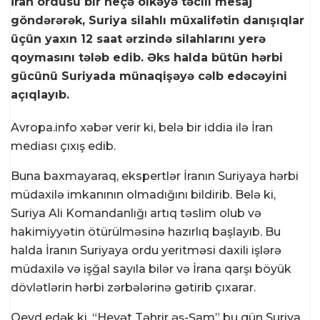
İran ordusu bir neçə ölkəyə təcili mesaj
göndərərək, Suriya silahlı müxalifətin danışıqlar
üçün yaxın 12 saat ərzində silahlarını yerə
qoymasını tələb edib. Əks halda bütün hərbi
gücünü Suriyada münaqişəyə cəlb edəcəyini
açıqlayıb.
Avropa.info
xəbər verir ki, belə bir iddia ilə İran
mediası çıxış edib.
Buna baxmayaraq, ekspertlər İranın Suriyaya hərbi
müdaxilə imkanının olmadığını bildirib. Belə ki,
Suriya Ali Komandanlığı artıq təslim olub və
hakimiyyətin ötürülməsinə hazırlıq başlayıb. Bu
halda İranın Suriyaya ordu yeritməsi daxili işlərə
müdaxilə və işğal sayıla bilər və İrana qarşı böyük
dövlətlərin hərbi zərbələrinə gətirib çıxarar.
Qeyd edək ki, “Heyət Təhrir əş-Şam” bu gün Suriya