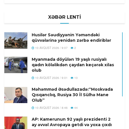
XƏBƏR LENTİ
Husilər Səudiyyənin Yəməndəki
qüvvələrinə yenidən zərbə endiriblər
10 AVQUST 2026 / 9:07
2
Myanmada döyülən 19 yaşlı rusiyalı
qadın köləlikdən çaydan keçərək xilas
olub
10 AVQUST 2026 / 9:01
10
Məhəmməd Əsədullazadə:“Moskvada
Qısqanclıq, Rusiya 30 İl Sülhə Mane
Olub”
10 AVQUST 2026 / 8:46
44
AP: Kamerunun 92 yaşlı prezidenti 2
ay əvvəl Avropaya getdi və yoxa çıxdı