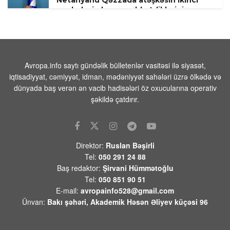
mərhələsi planını rədd etdiklərini
açıqladı
09 AVQUST 2026 / 18:12
1
Lukaşenko belarusları kəndlərdə
daxma almağa çağırır
Avropa.info saytı gündəlik bülletenlər vasitəsi ilə siyasət,
iqtisadiyyat, cəmiyyət, idman, mədəniyyət sahələri üzrə ölkədə və
09 AVQUST 2026 / 13:07
19
dünyada baş verən ən vacib hadisələri öz oxucularına operativ
Odessa və Çernomorsk limanlarında
şəkildə çatdırır.
hərbi texnika anbarlarına zərbələr
endirilib
09 AVQUST 2026 / 10:38
3
Direktor:
Ruslan Bəşirli
Rusiya Ordusu Ukrayna Silahlı
Tel:
050 291 24 88
Qüvvələrinin Xarkov vilayətində
Baş redaktor:
Şirvani Hümmətoğlu
yerləşən pilotsuz təyyarə anbarlarını
Tel:
050 851 90 51
“Ətirşah”la vurub
E-mail:
avropainfo528@gmail.com
09 AVQUST 2026 / 10:29
10
Ünvan:
Bakı şəhəri, Akademik Həsən Əliyev küçəsi 96
“Reuters” demokratların Tramp üçün
impiçmentə alternativ hazırladığını