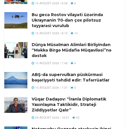
10 AVQUST 2026 / 8:38
9
Bu gecə Rostov vilayəti üzərində
Ukraynanin 70-dən çox pilotsuz
təyyarəsi vurulub
10 AVQUST 2026 / 8:15
10
Dünya Müsəlman Alimləri Birliyindən
“Məkkə Birgə Müdafiə Müqaviləsi”nə
dəstək
10 AVQUST 2026 / 7:48
4
ABŞ-da supervulkan püskürməsi
bəşəriyyəti təhdid edir: Təfərrüatlar
10 AVQUST 2026 / 7:37
5
Vüqar Dadaşov: “İranla Diplomatik
Yaxınlaşma Taktikidir, Strateji
Ziddiyyətlər Qalır”
09 AVQUST 2026 / 18:57
53
Netanyahu Qəzzada atəşkəsin ikinci