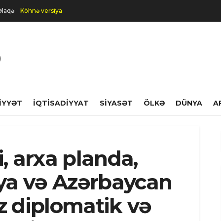
Əlaqə
Köhnə versiya
IYYƏT
İQTISADIYYAT
SIYASƏT
ÖLKƏ
DÜNYA
A
, arxa planda,
iya və Azərbaycan
z diplomatik və