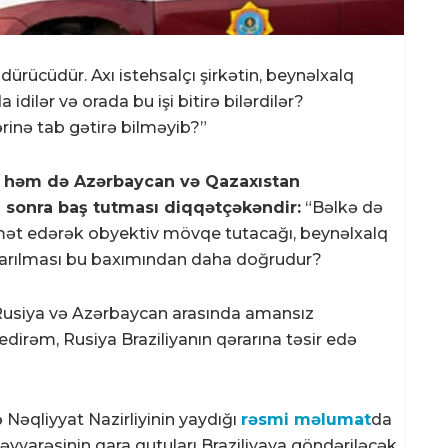
rücüdür. Axı istehsalçı şirkətin, beynəlxalq
ilər və orada bu işi bitirə bilərdilər?
inə tab gətirə bilməyib?”
n həm də Azərbaycan və Qazaxıstan
n sonra baş tutması diqqətçəkəndir:
“Bəlkə də
mət edərək obyektiv mövqe tutacağı, beynəlxalq
parılması bu baxımından daha doğrudur?
 Rusiya və Azərbaycan arasında amansız
dirəm, Rusiya Braziliyanın qərarına təsir edə
 Nəqliyyat Nazirliyinin yaydığı
rəsmi məlumat
da
təyyarəsinin qara qutuları Braziliyaya göndəriləcək.