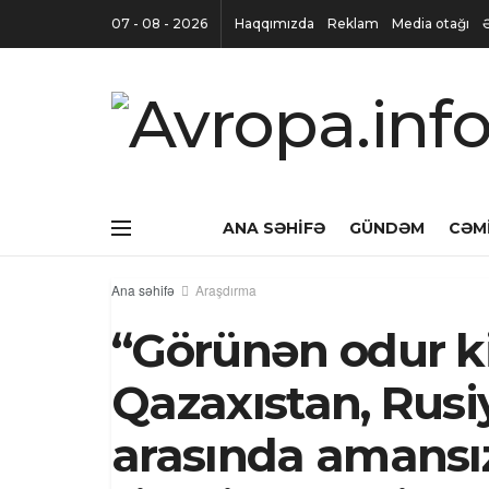
07 - 08 - 2026
Haqqımızda
Reklam
Media otağı
ANA SƏHIFƏ
GÜNDƏM
CƏM
Ana səhifə
Araşdırma
“Görünən odur ki
Qazaxıstan, Rus
arasında amansı