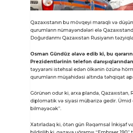
Qazaxıstanın bu mövqeyi maraqlı və düşündü
qurumların nümayəndələri elə Qazaxıstanda id
Doğurdanmı Qazaxıstan Rusiyanın təzyiqlər
Osman Gündüz əlavə edib ki, bu qərarı
Prezidentlərinin telefon danışıqlarında
təyyarəni istehsal edən ölkənin özünə hör
qurumların müşahidəsi altında təhqiqat a
Görünən odur ki, arxa planda, Qazaxıstan,
diplomatik və siyasi mübarizə gedir. Ümid e
bilməyəcək”.
Xatırladaq ki, ötən gün Rəqəmsal İnkişaf və
bildirilib ki, qəzaya uğramış “Embraer 190” 