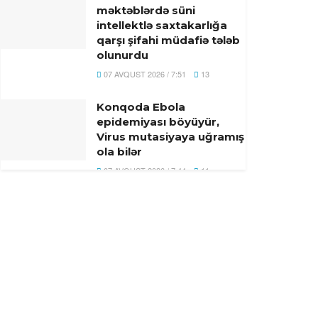
məktəblərdə süni
intellektlə saxtakarlığa
qarşı şifahi müdafiə tələb
olunurdu
07 AVQUST 2026 / 7:51
13
Konqoda Ebola
epidemiyası böyüyür,
Virus mutasiyaya uğramış
ola bilər
07 AVQUST 2026 / 7:44
11
Tramp: “İranla razılaşma
tezliklə əldə oluna bilər
07 AVQUST 2026 / 7:32
12
UEFA FİFA təşkilatlarını
boykot qərarından geri
çəkilməyib