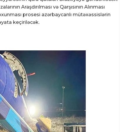
əzalarının Araşdırılması və Qarşısının Alınması
 oxunması prosesi azərbaycanlı mütəxəssislərin
əyata keçiriləcək.