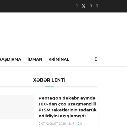
RAŞDIRMA
İDMAN
KRIMINAL
XƏBƏR LENTİ
Pentaqon dekabr ayında
100-dən çox uzaqmənzilli
PrSM raketlərinin tədarük
edildiyini açıqlamışdı
07 AVQUST 2026 / 8:17
0