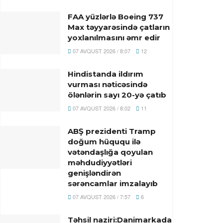
FAA yüzlərlə Boeing 737
Max təyyarəsində çatların
yoxlanılmasını əmr edir
07 AVQUST 2026 / 8:07
12
Hindistanda ildırım
vurması nəticəsində
ölənlərin sayı 20-yə çatıb
07 AVQUST 2026 / 8:02
11
ABŞ prezidenti Tramp
doğum hüququ ilə
vətəndaşlığa qoyulan
məhdudiyyətləri
genişləndirən
sərəncamlar imzalayıb
07 AVQUST 2026 / 7:57
6
Təhsil naziri:Danimarkada