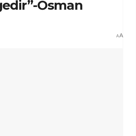
 gedir”-Osman
A
A