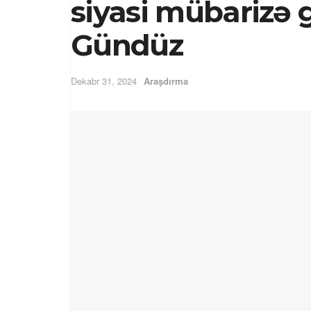
siyasi mübarizə
Gündüz
Dekabr 31, 2024
Araşdırma