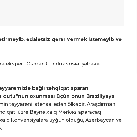
ətirməyib, ədalətsiz qərar vermək istəməyib və
KT üzrə ekspert Osman Gündüz sosial şəbəkə
 təyyarəmizlə bağlı təhqiqat aparan
a qutu”nun oxunması üçün onun Braziliyaya
əmin təyyarəni istehsal edən ölkədir. Araşdırmanı
əhqiqatı üzrə Beynəlxalq Mərkəz aparacaq.
xalq konvensiyalara uyğun olduğu, Azərbaycan və
.