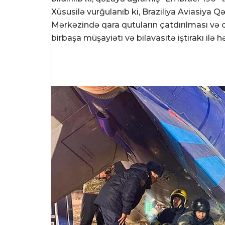
Xüsusilə vurğulanıb ki, Braziliya Aviasiya Q
Mərkəzində qara qutuların çatdırılması və
birbaşa müşayiəti və bilavasitə iştirakı ilə h