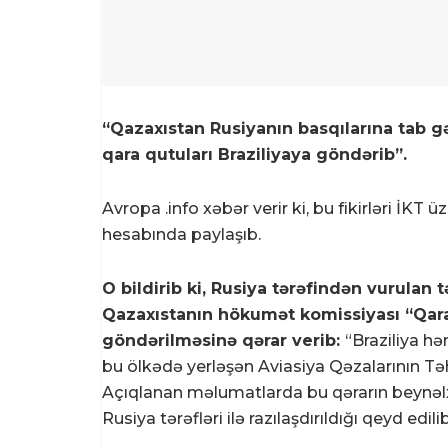
“Qazaxıstan Rusiyanın basqılarına tab g
qara qutuları Braziliyaya göndərib”.
Avropa .info xəbər verir ki, bu fikirləri İ
hesabında paylaşıb.
O bildirib ki, Rusiya tərəfindən vurulan
Qazaxıstanın hökumət komissiyası “Qar
göndərilməsinə qərar verib:
“Braziliya h
bu ölkədə yerləşən Aviasiya Qəzalarının T
Açıqlanan məlumatlarda bu qərarın beynəl
Rusiya tərəfləri ilə razılaşdırıldığı qeyd edilib