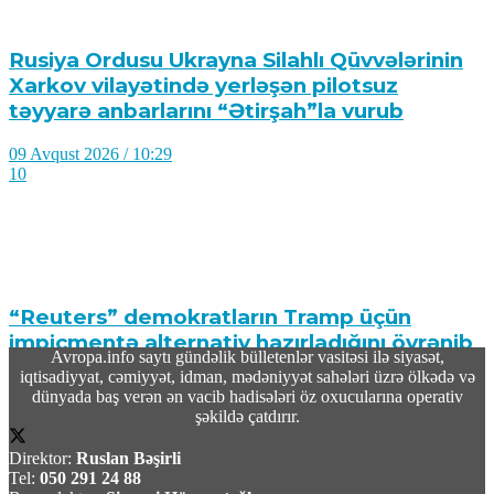
Rusiya Ordusu Ukrayna Silahlı Qüvvələrinin
Xarkov vilayətində yerləşən pilotsuz
təyyarə anbarlarını “Ətirşah”la vurub
09 Avqust 2026 / 10:29
10
“Reuters” demokratların Tramp üçün
impiçmentə alternativ hazırladığını öyrənib
Avropa.info saytı gündəlik bülletenlər vasitəsi ilə siyasət,
iqtisadiyyat, cəmiyyət, idman, mədəniyyət sahələri üzrə ölkədə və
09 Avqust 2026 / 10:19
dünyada baş verən ən vacib hadisələri öz oxucularına operativ
12
şəkildə çatdırır.
Direktor:
Ruslan Bəşirli
Tel:
050 291 24 88