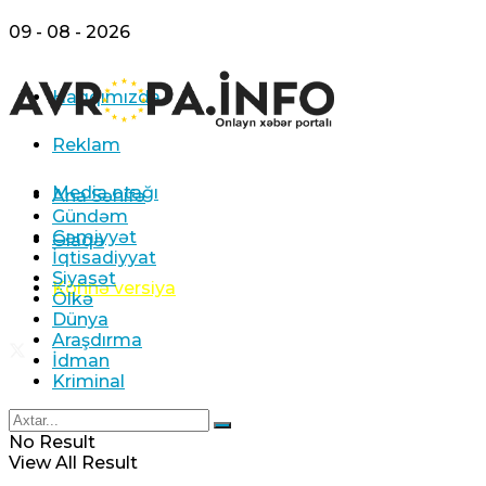
09 - 08 - 2026
Haqqımızda
Reklam
Media otağı
Ana Səhifə
Gündəm
Cəmiyyət
Əlaqə
İqtisadiyyat
Siyasət
Köhnə versiya
Ölkə
Dünya
Araşdırma
İdman
Kriminal
No Result
View All Result