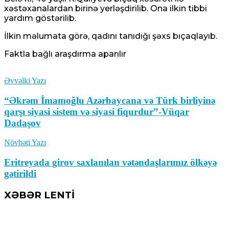
xəstəxanalardan birinə yerləşdirilib. Ona ilkin tibbi
yardım göstərilib.
İlkin məlumata görə, qadını tanıdığı şəxs bıçaqlayıb.
Faktla bağlı araşdırma aparılır
Əvvəlki Yazı
“Əkrəm İmamoğlu Azərbaycana və Türk birliyinə
qarşı siyasi sistem və siyasi fiqurdur”-Vüqar
Dadaşov
Növbəti Yazı
Eritreyada girov saxlanılan vətəndaşlarımız ölkəyə
gətirildi
XƏBƏR LENTİ