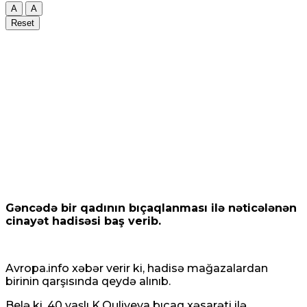
A
A
Reset
Gəncədə bir qadının bıçaqlanması ilə nəticələnən
cinayət hadisəsi baş verib.
Avropa.info xəbər verir ki, hadisə mağazalardan
birinin qarşısında qeydə alınıb.
Belə ki, 40 yaşlı K.Quliyeva bıçaq xəsarəti ilə