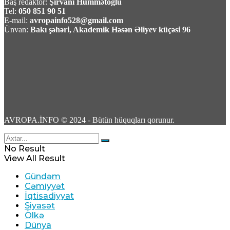
Baş redaktor:
Şirvani Hümmətoğlu
Tel:
050 851 90 51
E-mail:
avropainfo528@gmail.com
TASS: Ukrayna Silahlı Qüvvələri üçün yerüstü
Ünvan:
Bakı şəhəri, Akademik Həsən Əliyev küçəsi 96
robot sistemləri Xarkov universitetində
yığılır
09 Avqust 2026 / 10:07
6
AVROPA.İNFO © 2024 - Bütün hüquqları qorunur.
Məhəmməd Bağet Zülqədr: “ABŞ dəniz
No Result
blokadasını ləğv etməli və qoşunları İran
View All Result
ətrafından çıxarmalidir”
Gündəm
Cəmiyyət
09 Avqust 2026 / 9:59
İqtisadiyyat
4
Siyasət
Ölkə
Dünya