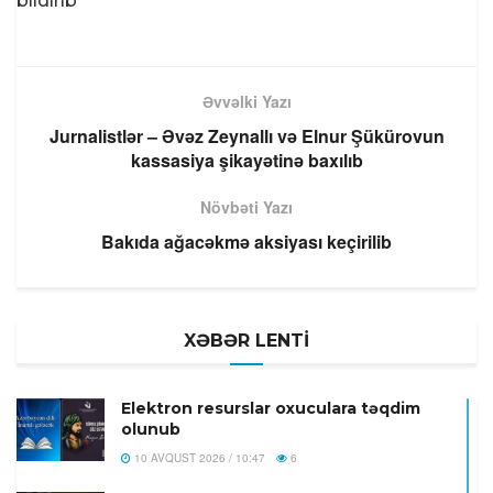
bildirib
Əvvəlki Yazı
Jurnalistlər – Əvəz Zeynallı və Elnur Şükürovun
kassasiya şikayətinə baxılıb
Növbəti Yazı
Bakıda ağacəkmə aksiyası keçirilib
XƏBƏR LENTİ
Elektron resurslar oxuculara təqdim
olunub
10 AVQUST 2026 / 10:47
6