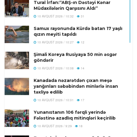
Tural İrfan:“ABŞ-ın Dəstəyi Kənar
Müdaxilələrin Qarşısını Aldı”
10 AVQUST 2026 / 10:32
31
Samux rayonunda Kürdə batan 17 yaşlı
qızın meyiti tapıldı
10 AVQUST 2026 / 10:27
12
Şimali Koreya Rusiyaya 50 min əsgər
göndərir
10 AVQUST 2026 / 10:08
14
Kanadada nəzarətdən çıxan meşə
yanğınları səbəbindən minlərlə insan
təxliyə edilib
10 AVQUST 2026 / 10:01
17
Yunanıstanın 106 fərqli yerində
Fələstinə azadlıq mitinqləri keçirilib
10 AVQUST 2026 / 9:29
18