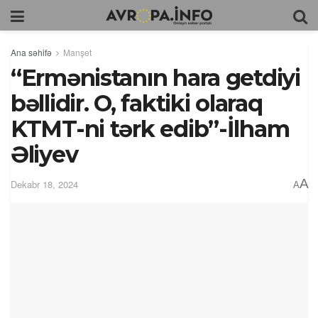
Ana səhifə
Manşet
“Ermənistanın hara getdiyi
bəllidir. O, faktiki olaraq
KTMT-ni tərk edib”-İlham
Əliyev
A
Dekabr 18, 2024
A