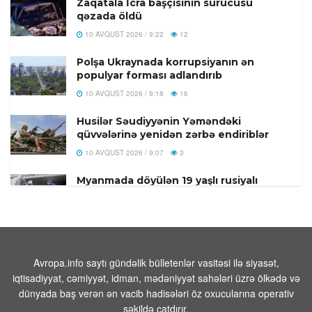
Zaqatala İcra başçısının sürücüsü
qəzada öldü
10 AVQUST 2026 / 9:22
12
Polşa Ukraynada korrupsiyanın ən
populyar forması adlandırıb
10 AVQUST 2026 / 9:18
16
Husilər Səudiyyənin Yəməndəki
qüvvələrinə yenidən zərbə endiriblər
10 AVQUST 2026 / 9:07
3
Myanmada döyülən 19 yaşlı rusiyalı
qadın köləlikdən çaydan keçərək xilas
olub
10 AVQUST 2026 / 9:01
10
Məhəmməd Əsədullazadə:“Moskvada
Avropa.info saytı gündəlik bülletenlər vasitəsi ilə siyasət,
Qısqanclıq, Rusiya 30 İl Sülhə Mane
iqtisadiyyat, cəmiyyət, idman, mədəniyyət sahələri üzrə ölkədə və
Olub”
dünyada baş verən ən vacib hadisələri öz oxucularına operativ
10 AVQUST 2026 / 8:46
76
şəkildə çatdırır.