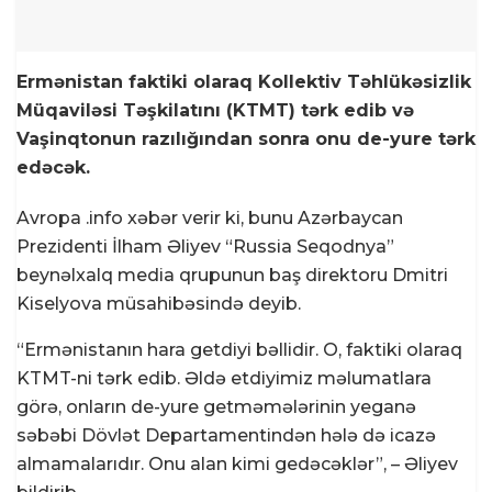
Ermənistan faktiki olaraq Kollektiv Təhlükəsizlik
Müqaviləsi Təşkilatını (KTMT) tərk edib və
Vaşinqtonun razılığından sonra onu de-yure tərk
edəcək.
Avropa .info
xəbər verir ki, bunu Azərbaycan
Prezidenti İlham Əliyev “Russia Seqodnya”
beynəlxalq media qrupunun baş direktoru Dmitri
Kiselyova müsahibəsində deyib.
“Ermənistanın hara getdiyi bəllidir. O, faktiki olaraq
KTMT-ni tərk edib. Əldə etdiyimiz məlumatlara
görə, onların de-yure getməmələrinin yeganə
səbəbi Dövlət Departamentindən hələ də icazə
almamalarıdır. Onu alan kimi gedəcəklər”, – Əliyev