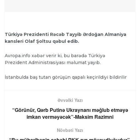
Türkiyə Prezidenti Rəcəb Tayyib Ərdoğan Almaniya
kansleri Olaf Şoltsu qəbul edib.
Avropa.info xəbər verir ki, bu barədə Türkiyə
Prezident Administrasiyası məlumat yayıb.
İstanbulda baş tutan görüşün qapalı keçirildiyi bildirilir
Əvvəlki Yazı
“Görünür, Qərb Putinə Ukraynanı məğlub etməyə
imkan verməyəcək”-Maksim Razimni
Növbəti Yazı
“Bu müharibənin səbəbi PKK-nın mövcudluğudur”-