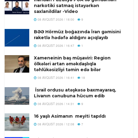
narkotiki satmaq istəyərkən
saxlanildilar -Video
08 AVQUST 2026 / 18:00
9
BƏƏ Hörmüz boğazında İran gəmisini
raketlə hədəfə aldığını açıqlayıb
08 AVQUST 2026 / 16:47
1
Xameneinin baş müşaviri: Region
ölkələri artan əməkdaşlıqla
təhlükəsizliyi təmin edə bilər
08 AVQUST 2026 / 16:41
18
İsrail ordusu atəşkəsə baxmayaraq,
Livanın cənubuna hücum edib
08 AVQUST 2026 / 14:31
9
16 yaşlı Asimanın meyiti tapıldı
08 AVQUST 2026 / 12:08
7