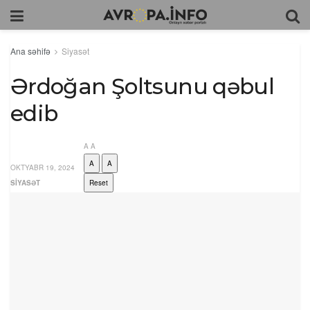
Ana səhifə
Siyasət
Ərdoğan Şoltsunu qəbul
edib
A
A
A
A
OKTYABR 19, 2024
SIYASƏT
Reset