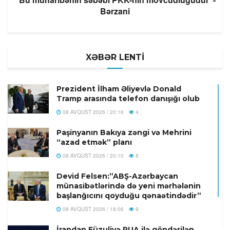
Bərzani
XƏBƏR LENTİ
Prezident İlham Əliyevlə Donald
Tramp arasında telefon danışığı olub
08 AVQUST 2026 / 20:16
4
Paşinyanın Bakıya zəngi və Mehrini
“azad etmək” planı
08 AVQUST 2026 / 20:10
8
Devid Felsen:”ABŞ-Azərbaycan
münasibətlərində də yeni mərhələnin
başlanğıcını qoyduğu qənaətindədir”
08 AVQUST 2026 / 18:06
9
İrandan Füzuliyə PUA ilə göndərilən