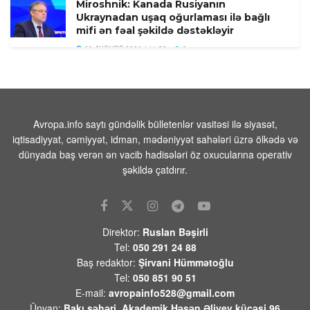
Miroshnik: Kanada Rusiyanın
Ukraynadan uşaq oğurlaması ilə bağlı
mifi ən fəal şəkildə dəstəkləyir
08 AVQUST 2026 / 11:58
9
Türkiyədə 104 kiloqram narkotik
maddə ələ keçirilib
08 AVQUST 2026 / 11:28
9
Avropa.info saytı gündəlik bülletenlər vasitəsi ilə siyasət,
Tehranın buna münasibət bildirmə və
iqtisadiyyat, cəmiyyət, idman, mədəniyyət sahələri üzrə ölkədə və
lazım gələrsə, üzr də istəməılidir
dünyada baş verən ən vacib hadisələri öz oxucularına operativ
08 AVQUST 2026 / 11:19
6
şəkildə çatdırır.
Xocavənd Rayonunda traktor minaya
düşdü
08 AVQUST 2026 / 11:11
10
Direktor:
Ruslan Bəşirli
Tel:
050 291 24 88
Pasinyan -Sülhü dönməz etmək üçün
Baş redaktor:
Şirvani Hümmətoğlu
“Qarabağ ermənilərinin geri
Tel:
050 851 90 51
qayıtması” kimi mövzuları davam
E-mail:
avropainfo528@gmail.com
etdirməmək zəruridir
Ünvan:
Bakı şəhəri, Akademik Həsən Əliyev küçəsi 96