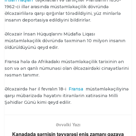
1962-ci illər arasında müstəmləkəçilik dövründə
Əlcəzairlilərə qarşı qırğınlar törədildiyini, yüz minlərlə
insanın deportasiya edildiyini bildirirlər.
Əlcəzair İnsan Hüquqlarını Müdafiə Liqası
müstəmləkəçilik dövründə təxminən 10 milyon insanın
öldürüldüyünü qeyd edir.
Fransa hələ də Afrikadakı müstəmləkəçilik tarixinin ən
son və ən qanlı nümunəsi olan Əlcəzairdəki cinayətlərini
rəsmən tanımır.
Əlcəzairdə hər il fevralın 18-i
Fransa
müstəmləkəçiliyinə
qarşı mübarizədə həyatını itirənlərin xatirəsinə Milli
Şəhidlər Günü kimi qeyd edilir.
Əvvəlki Yazı
Kanadada sərnişin təyyarəsi eniş zamanı qəzaya