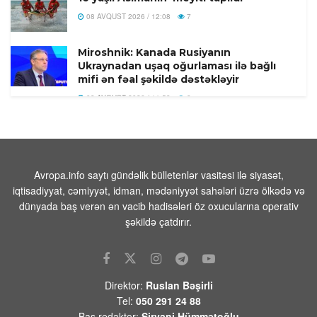
08 AVQUST 2026 / 12:08
7
Miroshnik: Kanada Rusiyanın
Ukraynadan uşaq oğurlaması ilə bağlı
mifi ən fəal şəkildə dəstəkləyir
08 AVQUST 2026 / 11:58
8
Türkiyədə 104 kiloqram narkotik
maddə ələ keçirilib
08 AVQUST 2026 / 11:28
9
Avropa.info saytı gündəlik bülletenlər vasitəsi ilə siyasət,
Tehranın buna münasibət bildirmə və
iqtisadiyyat, cəmiyyət, idman, mədəniyyət sahələri üzrə ölkədə və
lazım gələrsə, üzr də istəməılidir
dünyada baş verən ən vacib hadisələri öz oxucularına operativ
08 AVQUST 2026 / 11:19
5
şəkildə çatdırır.
Xocavənd Rayonunda traktor minaya
düşdü
08 AVQUST 2026 / 11:11
10
Direktor:
Ruslan Bəşirli
Tel:
050 291 24 88
Pasinyan -Sülhü dönməz etmək üçün
Baş redaktor:
Şirvani Hümmətoğlu