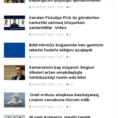
başlanğıcını qoyduğu qənaətindədir”
08 AVQUST 2026 / 18:06
9
İrandan Füzuliyə PUA ilə göndərilən
narkotiki satmaq istəyərkən
saxlanildilar -Video
08 AVQUST 2026 / 18:00
9
BƏƏ Hörmüz boğazında İran gəmisini
raketlə hədəfə aldığını açıqlayıb
08 AVQUST 2026 / 16:47
1
Xameneinin baş müşaviri: Region
ölkələri artan əməkdaşlıqla
təhlükəsizliyi təmin edə bilər
08 AVQUST 2026 / 16:41
18
İsrail ordusu atəşkəsə baxmayaraq,
Livanın cənubuna hücum edib
08 AVQUST 2026 / 14:31
9
16 yaşlı Asimanın meyiti tapıldı