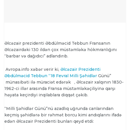
Əlcəzair prezidenti Əbdülməcid Tebbun Fransanın
Əlcəzairdəki 130 ildən çox müstəmləkə hökmranlığını
“barbar və dağıdıcı” adlandırıb.
Avropa.info xəbər verir ki,
Əlcəzair Prezidenti
Əbdülməcid Tebbun “18 Fevral Milli
Şəhidlər
Günü”
münasibəti ilə müraciət edərək
, Əlcəzair xalqının 1830-
1962-ci illər arasında Fransa müstəmləkəçiliyinə qarşı
həyata keçirdiyi inqilablara diqqət çəkib.
“Milli Şəhidlər Günü”nü azadlıq uğrunda canlarından
keçmiş şəhidlərə bir rəhmət borcu kimi andıqlarını ifadə
edən Əlcəzair Prezidenti bunları qeyd etdi: