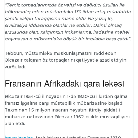
“Təmiz torpaqlarımızda öz vəhşi və dağıdıcı üsulları ilə
hökmranlıq edən müstəmləkə 130 ildən artıq müddətdə
şərəfli xalqın tərəqqisinə mane oldu. Nə yazıq ki,
sivilizasiya iddiasında olanlar nə etdilər. Daimi olmaq
arzusunda olan, xalqımızın imkanlarına, iradəsinə məhəl
qoymayan o müstəmləkə böyük bir inqilabla başa çatdı”.
Tebbun, müstəmləkə məskunlaşmasını rədd edən
Əlcəzair xalqının öz torpaqlarını qətiyyətlə azad etdiyini
vurğuladı.
Fransanın Afrikadakı qara ləkəsi
Əlcəzair 1954-cü il noyabrın 1-də 1830-cu illərdən qalma
fransız işğalına qarşı müstəqillik mübarizəsinə başladı.
Təxminən 1,5 milyon insanın həyatını itirdiyi şiddətli
mübarizə nəticəsində Əlcəzair 1962-ci ildə müstəqilliyini
əldə etdi.
İnsan haqları
təşkilatları və tarixçilər Fransanın 1830-