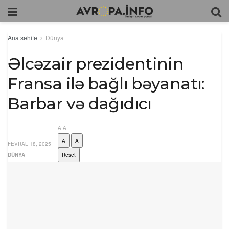
Ana səhifə
Dünya
Əlcəzair prezidentinin
Fransa ilə bağlı bəyanatı:
Barbar və dağıdıcı
A
A
A
A
FEVRAL 18, 2025
DÜNYA
Reset