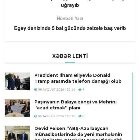
uğrayıb
Növbəti Yazı
Egey dənizində 5 bal gücündə zəlzələ baş verib
XƏBƏR LENTİ
Prezident İlham Əliyevlə Donald
Tramp arasında telefon danışığı olub
08 AVQUST 2026 / 20:16
4
Paşinyanın Bakıya zəngi və Mehrini
“azad etmək” planı
08 AVQUST 2026 / 20:10
6
Devid Felsen:”ABŞ-Azərbaycan
münasibətlərində də yeni mərhələnin