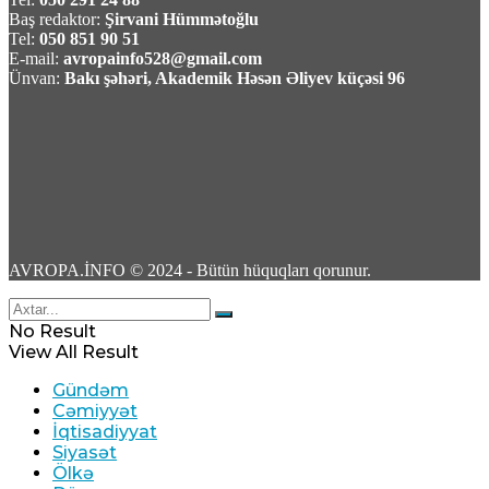
Baş redaktor:
Şirvani Hümmətoğlu
Tel:
050 851 90 51
Rusiydan Bakıya uçan azərbaycanlı iş adamı
E-mail:
avropainfo528@gmail.com
aeroportda saxlanıldı
Ünvan:
Bakı şəhəri, Akademik Həsən Əliyev küçəsi 96
06 Avqust 2026 / 20:09
8
Razi Nurullayev:”Şimal-Cənub» beynəlxalq
AVROPA.İNFO © 2024 - Bütün hüquqları qorunur.
dəhlizi tam gücü ilə işləməyə başlayacaq”
No Result
06 Avqust 2026 / 17:18
View All Result
71
Gündəm
Cəmiyyət
İqtisadiyyat
Siyasət
Ölkə