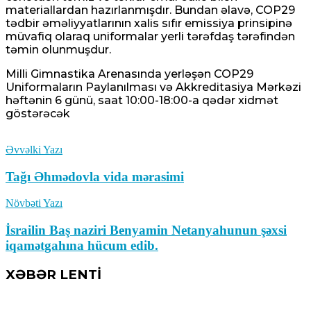
materiallardan hazırlanmışdır. Bundan əlavə, COP29
tədbir əməliyyatlarının xalis sıfır emissiya prinsipinə
müvafiq olaraq uniformalar yerli tərəfdaş tərəfindən
təmin olunmuşdur.
Milli Gimnastika Arenasında yerləşən COP29
Uniformaların Paylanılması və Akkreditasiya Mərkəzi
həftənin 6 günü, saat 10:00-18:00-a qədər xidmət
göstərəcək
Əvvəlki Yazı
Tağı Əhmədovla vida mərasimi
Növbəti Yazı
İsrailin Baş naziri Benyamin Netanyahunun şəxsi
iqamətgahına hücum edib.
XƏBƏR LENTİ