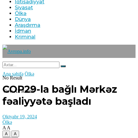
İqtisadiyyat
Siyasət
Ölkə
Dünya
Araşdırma
İdman
Kriminal
Ana səhifə
Ölkə
No Result
COP29-la bağlı Mərkəz
View All Result
fəaliyyətə başladı
Oktyabr 19, 2024
Ölkə
A
A
A
A