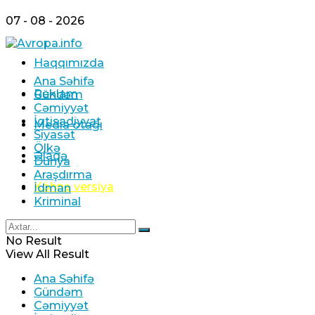
07 - 08 - 2026
Haqqımızda
Ana Səhifə
Reklam
Gündəm
Cəmiyyət
İqtisadiyyat
Media otağı
Siyasət
Ölkə
Əlaqə
Dünya
Araşdırma
Köhnə versiya
İdman
Kriminal
No Result
View All Result
Ana Səhifə
Gündəm
Cəmiyyət