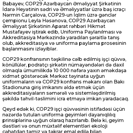
Babayev, COP29 Azərbaycan Əməliyyat Şirkətinin
İdarə Heyətinin sədri və Əməliyyatlar üzrə baş icraçı
Nərmin Carçalova, COP29-un İqlim üzrə gənclər
çempionu Leyla Həsənova, COP29 Azərbaycan
Əməliyyat Şirkətinin Aparat rəhbəri Hikmət
Mustafayev iştirak edib, Uniforma Paylanılması və
Akkreditasiya Mərkəzində yaradılan şəraitlə tanış
olub, akkreditasiya və uniforma paylama prosesinin
başlanmasını izləyiblər.
COP29 konfransının təşkilinə cəlb edilmiş işçi qüvvə,
könüllülər, podratçı şirkətin nümayəndələri də daxil
olmaqla ümumilikdə 10 000 nəfərə yaxın əməkdaşa
xidmət göstərəcək Mərkəz təyinata uyğun
uniformaların və COP29 konfrans məkanı olan Bakı
Stadionuna giriş imkanını əldə etmək üçün
akkreditasiyaların səmərəli və sistemləşdirilmiş
şəkildə təhvil-təslimini icra etməyə imkan yaradacaq.
Qeyd edək ki, COP29 işçi qüvvəsinin istifadəsi üçün
nəzərdə tutulan uniforma geyimləri dayanıqlılıq
prinsiplərinə uyğun olaraq hazırlanıb. Belə ki, geyim
dəstləri və onun müxtəlif elementləri ekoloji
cəhətdən təmiz və təkrar emal edilə bilən