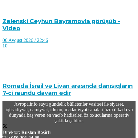
Zelenski Ceyhun Bayramovla görüşüb -
Video
06 Avqust 2026 / 22:46
10
Romada İsrail və Livan arasında danışıqların
7-ci raundu davam edir
Avropa.info saytı gündəlik bülletenlər vasitəsi ilə siyasət,
06 Avqust 2026 / 20:23
iqtisadiyyat, cəmiyyət, idman, mədəniyyət sahələri üzrə ölkədə və
12
dünyada baş verən ən vacib hadisələri öz oxucularına operativ
şəkildə çatdırır.
Direktor:
Ruslan Bəşirli
Tel:
050 291 24 88