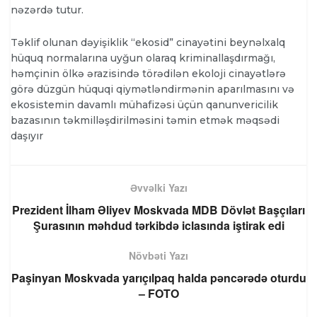
nəzərdə tutur.
Təklif olunan dəyişiklik “ekosid” cinayətini beynəlxalq
hüquq normalarına uyğun olaraq kriminallaşdırmağı,
həmçinin ölkə ərazisində törədilən ekoloji cinayətlərə
görə düzgün hüquqi qiymətləndirmənin aparılmasını və
ekosistemin davamlı mühafizəsi üçün qanunvericilik
bazasının təkmilləşdirilməsini təmin etmək məqsədi
daşıyır
Əvvəlki Yazı
Prezident İlham Əliyev Moskvada MDB Dövlət Başçıları
Şurasının məhdud tərkibdə iclasında iştirak edi
Növbəti Yazı
Paşinyan Moskvada yarıçılpaq halda pəncərədə oturdu
– FOTO