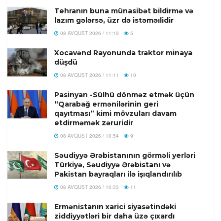
Tehranın buna münasibət bildirmə və
lazım gələrsə, üzr də istəməılidir
08 AVQUST 2026 / 11:19
5
Xocavənd Rayonunda traktor minaya
düşdü
08 AVQUST 2026 / 11:11
10
Pasinyan -Sülhü dönməz etmək üçün
“Qarabağ ermənilərinin geri
qayıtması” kimi mövzuları davam
etdirməmək zəruridir
08 AVQUST 2026 / 10:54
9
Səudiyyə Ərəbistanının görməli yerləri
Türkiyə, Səudiyyə Ərəbistanı və
Pakistan bayraqları ilə işıqlandırılıb
08 AVQUST 2026 / 10:33
11
Ermənistanın xarici siyasətindəki
ziddiyyətləri bir daha üzə çıxardı