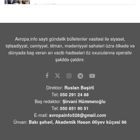
08 AVQUST 2026 / 10:03
8
Bərdə rayonunda əkin sahəsindən
qadın meyiti tapıldı
08 AVQUST 2026 / 9:51
10
Avropa.info saytı gündəlik bülletenlər vasitəsi ilə siyasət,
Yəmən ordusu Husilərə qarşı əməliyyat
iqtisadiyyat, cəmiyyət, idman, mədəniyyət sahələri üzrə ölkədə və
keçirib
dünyada baş verən ən vacib hadisələri öz oxucularına operativ
08 AVQUST 2026 / 9:40
7
şəkildə çatdırır.
Trampın yeni təyyarəsinın
çatışmazlıqlarını mediaya sızdıran şəxs
tapıldı
Direktor:
Ruslan Bəşirli
08 AVQUST 2026 / 9:23
1
Tel:
050 291 24 88
Baş redaktor:
Şirvani Hümmətoğlu
Azərbaycan XIN:”Gürcüstandakı
Tel:
050 851 90 51
münaqişənin sülh yolu ilə həllinə tam
E-mail:
avropainfo528@gmail.com
dəstəyimizi bir daha təsdiqləyirik”
Ünvan:
Bakı şəhəri, Akademik Həsən Əliyev küçəsi 96
08 AVQUST 2026 / 9:14
6
Rusiya Ukrayna Silahlı Qüvvələrinə