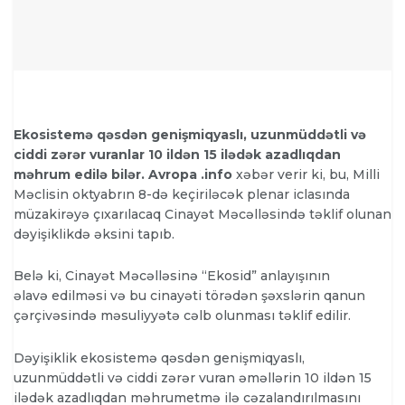
Ekosistemə qəsdən genişmiqyaslı, uzunmüddətli və
ciddi zərər vuranlar 10 ildən 15 ilədək azadlıqdan
məhrum edilə bilər. Avropa .info
xəbər verir ki, bu, Milli
Məclisin oktyabrın 8-də keçiriləcək plenar iclasında
müzakirəyə çıxarılacaq Cinayət Məcəlləsində təklif olunan
dəyişiklikdə əksini tapıb.
Belə ki, Cinayət Məcəlləsinə “Ekosid” anlayışının
əlavə edilməsi və bu cinayəti törədən şəxslərin qanun
çərçivəsində məsuliyyətə cəlb olunması təklif edilir.
Dəyişiklik ekosistemə qəsdən genişmiqyaslı,
uzunmüddətli və ciddi zərər vuran əməllərin 10 ildən 15
ilədək azadlıqdan məhrumetmə ilə cəzalandırılmasını