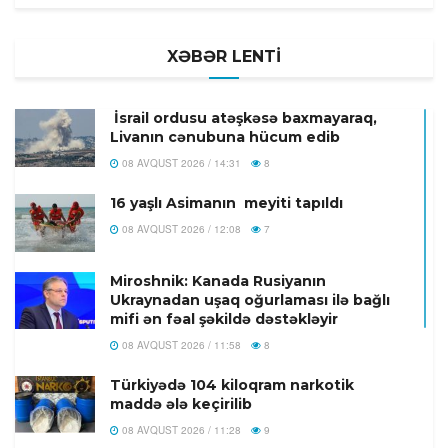
XƏBƏR LENTİ
İsrail ordusu atəşkəsə baxmayaraq,
Livanın cənubuna hücum edib
08 AVQUST 2026 / 14:31
8
16 yaşlı Asimanın meyiti tapıldı
08 AVQUST 2026 / 12:08
7
Miroshnik: Kanada Rusiyanın
Ukraynadan uşaq oğurlaması ilə bağlı
mifi ən fəal şəkildə dəstəkləyir
08 AVQUST 2026 / 11:58
8
Türkiyədə 104 kiloqram narkotik
maddə ələ keçirilib
08 AVQUST 2026 / 11:28
9