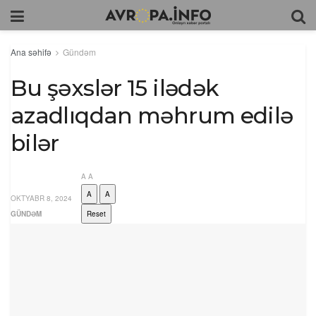
Ana səhifə
Gündəm
Bu şəxslər 15 ilədək
azadlıqdan məhrum edilə
bilər
A
A
A
A
OKTYABR 8, 2024
GÜNDƏM
Reset