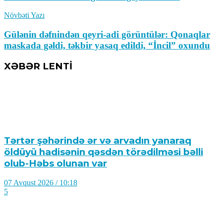
Növbəti Yazı
Gülənin dəfnindən qeyri-adi görüntülər: Qonaqlar
maskada gəldi, təkbir yasaq edildi, “İncil” oxundu
XƏBƏR LENTİ
Tərtər şəhərində ər və arvadın yanaraq
öldüyü hadisənin qəsdən törədilməsi bəlli
olub-Həbs olunan var
07 Avqust 2026 / 10:18
5