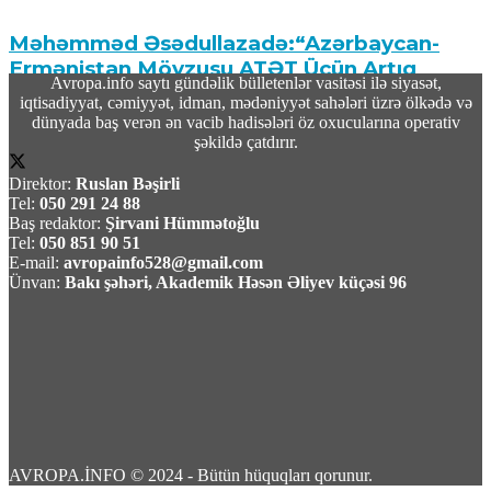
Məhəmməd Əsədullazadə:“Azərbaycan-
Ermənistan Mövzusu ATƏT Üçün Artıq
Avropa.info saytı gündəlik bülletenlər vasitəsi ilə siyasət,
Qapalı Səhifədir”
iqtisadiyyat, cəmiyyət, idman, mədəniyyət sahələri üzrə ölkədə və
dünyada baş verən ən vacib hadisələri öz oxucularına operativ
07 Avqust 2026 / 9:26
şəkildə çatdırır.
53
Direktor:
Ruslan Bəşirli
Tel:
050 291 24 88
Baş redaktor:
Şirvani Hümmətoğlu
Tel:
050 851 90 51
E-mail:
avropainfo528@gmail.com
Ünvan:
Bakı şəhəri, Akademik Həsən Əliyev küçəsi 96
Yekaterinburqdakı Wildberries obyekti PUA
hücumundan sonra yanıb, yanğın söndürülür
07 Avqust 2026 / 9:21
6
AVROPA.İNFO © 2024 - Bütün hüquqları qorunur.