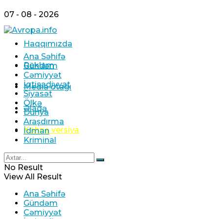
07 - 08 - 2026
Haqqımızda
Ana Səhifə
Reklam
Gündəm
Cəmiyyət
İqtisadiyyat
Media otağı
Siyasət
Ölkə
Əlaqə
Dünya
Araşdırma
Köhnə versiya
İdman
Kriminal
No Result
View All Result
Ana Səhifə
Gündəm
Cəmiyyət