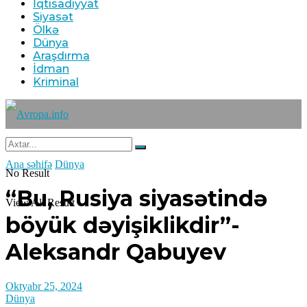
İqtisadiyyat
Siyasət
Ölkə
Dünya
Araşdırma
İdman
Kriminal
Ana səhifə
Dünya
No Result
“Bu, Rusiya siyasətində
View All Result
böyük dəyişiklikdir”-
Aleksandr Qabuyev
Oktyabr 25, 2024
Dünya