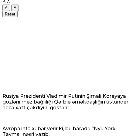
A
A
A
A
Reset
Rusiya Prezidenti Vladimir Putinin Şimali Koreyaya
gözlənilməz bağlılığı Qərblə əməkdaşlığın üstündən
necə xətt çəkdiyini göstərir.
Avropa.info xəbər verir ki, bu barədə “Nyu York
Tayms” nəşri yazıb.