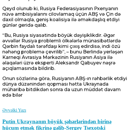
Qeyd olunub ki, Rusiya Federasiyasının Pxenyanın
nüvə ambisiyalarını cilovlamaq üçün ABŞ və Çin də
daxil olmaqla, geniş koalisiya ilə əməkdaşlıq etdiyi
günlər geridə qalıb.
“Bu, Rusiya siyasətində böyük dəyişiklikdir. Əgər
əvvəllər Rusiya problemli ölkələrlə münasibətlərdə
Qərbin faydalı tərəfdaşı kimi çıxış edirdisə, indi özü
nəhəng problemə çevrilib”, – bunu Berlində yerləşən
Karneqi Avrasiya Mərkəzinin Rusiyanın Asiya ilə
əlaqələri üzrə eksperti Aleksandr Qabuyev nəşrə
açıqlamasında bildirib.
Onun sözlərinə görə, Rusiyanın ABŞ-ın rəhbərlik etdiyi
dünya düzənindən qopması hətta Ukraynada
müharibə bitdikdən sonra da uzun müddət davam
edə bilər
Əvvəlki Yazı
Putin Ukraynanın böyük şəhərlərindən birinə
hücum etmək fikrinə gəlib-Sergey Tsexotski