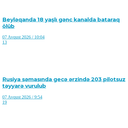
Beyləqanda 18 yaşlı gənc kanalda bataraq
ölüb
07 Avqust 2026 / 10:04
13
Rusiya səmasında gecə ərzində 203 pilotsuz
təyyarə vurulub
07 Avqust 2026 / 9:54
19