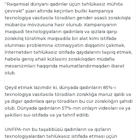
“Rəqəmsal dünyanı qadınlar üçün təhlükəsiz mühitə
çevirək!” şüarı altında keçirilən builki kampaniya
texnologiya vasitəsilə törədilən gender əsaslı zorakılıqla
mübarizə mövzusuna həsr olunub. Kampaniyanın
məqsədi texnologiyaların qadınlara və qızlara qarşı
zorakılıq törətmək məqsədilə bir alət kimi istifadə
olunması probleminə ictimaiyyətin diqqətini çəkmək,
İnternetdən təhlükəsiz istifadə qaydalarını təşviq etmək,
habelə geniş əhali kütləsini zorakılıqdan müdafiə
mexanizmləri haqqında məlumatlandırmaqdan ibarət
olub.
Qeyd etmək lazımdır ki, dünyada qadınların 85%-i
texnologiya vasitəsilə törədilən zoraklığa məruz qalıb və
ya digər qadınlara qarşı törədilən bu cür zorakılığın şahidi
olub. Dünyada qadınların 57%-nin onlayn videoları və ya
şəkilləri sui-istifadə və ya təhrif edilib.
UNFPA-nın bu təşəbbüsü qadınların və qızların
texnologiyalardan təhlükəsiz istifadə etməsi üçün