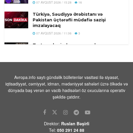
07 AVQUST 2026 / 15:28
16
Türkiyə, Səudiyyə Ərəbistanı və
Pakistan üçtərəfli müdafiə sazişi
imzalayacaq
07 AVQUST 2026 / 11:06
3
Tərtər şəhərində ər və arvadın yanaraq
öldüyü hadisənin qəsdən törədilməsi
bəlli olub-Həbs olunan var
07 AVQUST 2026 / 10:18
8
Beyləqanda 18 yaşlı gənc kanalda
Avropa.info saytı gündəlik bülletenlər vasitəsi ilə siyasət,
bataraq ölüb
iqtisadiyyat, cəmiyyət, idman, mədəniyyət sahələri üzrə ölkədə və
dünyada baş verən ən vacib hadisələri öz oxucularına operativ
07 AVQUST 2026 / 10:04
14
şəkildə çatdırır.
Rusiya səmasında gecə ərzində 203
pilotsuz təyyarə vurulub
07 AVQUST 2026 / 9:54
21
Direktor:
Ruslan Bəşirli
Məhəmməd Əsədullazadə:
Tel:
050 291 24 88
“Azərbaycan-Ermənistan mövzusu