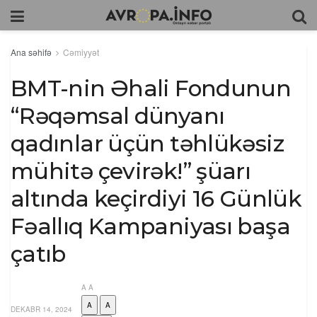
Ana səhifə
Cəmiyyət
BMT-nin Əhali Fondunun
“Rəqəmsal dünyanı
qadınlar üçün təhlükəsiz
mühitə çevirək!” şüarı
altında keçirdiyi 16 Günlük
Fəallıq Kampaniyası başa
çatıb
A
A
A
A
DEKABR 14, 2024