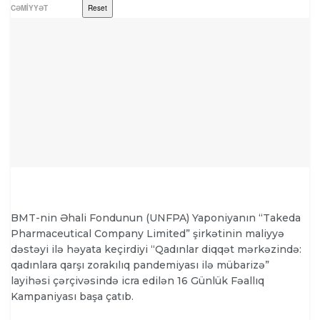
CƏMIYYƏT
Reset
BMT-nin Əhali Fondunun (UNFPA) Yaponiyanın “Takeda
Pharmaceutical Company Limited” şirkətinin maliyyə
dəstəyi ilə həyata keçirdiyi “Qadınlar diqqət mərkəzində:
qadınlara qarşı zorakılıq pandemiyası ilə mübarizə”
layihəsi çərçivəsində icra edilən 16 Günlük Fəallıq
Kampaniyası başa çatıb.