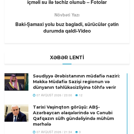
içməli su ilə təchiz olunub – Fotolar
Növbəti Yazı
Baki-Şamaxi yolu buz bagladi, sürücülər çətin
durumda qaldi-Video
XƏBƏR LENTİ
Səudiyyə Ərəbistanının müdafiə naziri:
Məkkə Müdafiə Sazişi regionun və
dünyanın təhlükəsizliyinə töhfə verir
07 AVQUST 2026 / 23:00
12
Tarixi Vaşinqton görüşü: ABŞ-
Azərbaycan əlaqələrində və Cənubi
Qafqazın sülh gündəliyində mühüm
mərhələ
07 AVQUST 2026 / 21:34
3