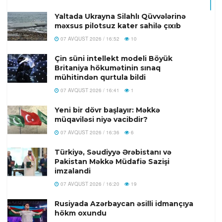
Yaltada Ukrayna Silahlı Qüvvələrinə
məxsus pilotsuz kater sahilə çıxıb
07 AVQUST 2026 / 16:52
10
Çin süni intellekt modeli Böyük
Britaniya hökumətinin sınaq
mühitindən qurtula bildi
07 AVQUST 2026 / 16:41
1
Yeni bir dövr başlayır: Məkkə
müqaviləsi niyə vacibdir?
07 AVQUST 2026 / 16:36
6
Türkiyə, Səudiyyə Ərəbistanı və
Pakistan Məkkə Müdafiə Sazişi
imzalandi
07 AVQUST 2026 / 16:20
19
Rusiyada Azərbaycan əsilli idmançıya
hökm oxundu