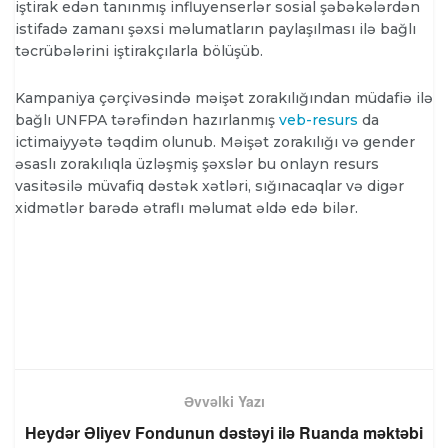
iştirak edən tanınmış influyenserlər sosial şəbəkələrdən
istifadə zamanı şəxsi məlumatların paylaşılması ilə bağlı
təcrübələrini iştirakçılarla bölüşüb.
Kampaniya çərçivəsində məişət zorakılığından müdafiə ilə
bağlı UNFPA tərəfindən hazırlanmış
veb-resurs
da
ictimaiyyətə təqdim olunub. Məişət zorakılığı və gender
əsaslı zorakılıqla üzləşmiş şəxslər bu onlayn resurs
vasitəsilə müvafiq dəstək xətləri, sığınacaqlar və digər
xidmətlər barədə ətraflı məlumat əldə edə bilər.
Əvvəlki Yazı
Heydər Əliyev Fondunun dəstəyi ilə Ruanda məktəbi