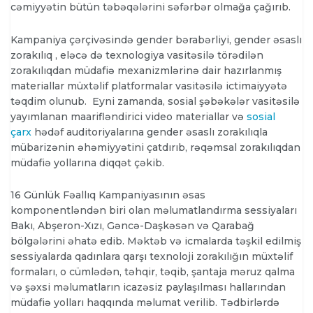
cəmiyyətin bütün təbəqələrini səfərbər olmağa çağırıb.
Kampaniya çərçivəsində gender bərabərliyi, gender əsaslı
zorakılıq , eləcə də texnologiya vasitəsilə törədilən
zorakılıqdan müdafiə mexanizmlərinə dair hazırlanmış
materiallar müxtəlif platformalar vasitəsilə ictimaiyyətə
təqdim olunub. Eyni zamanda, sosial şəbəkələr vasitəsilə
yayımlanan maarifləndirici video materiallar və
sosial
çarx
hədəf auditoriyalarına gender əsaslı zorakılıqla
mübarizənin əhəmiyyətini çatdırıb, rəqəmsal zorakılıqdan
müdafiə yollarına diqqət çəkib.
16 Günlük Fəallıq Kampaniyasının əsas
komponentləndən biri olan məlumatlandırma sessiyaları
Bakı, Abşeron-Xızı, Gəncə-Daşkəsən və Qarabağ
bölgələrini əhatə edib. Məktəb və icmalarda təşkil edilmiş
sessiyalarda qadınlara qarşı texnoloji zorakılığın müxtəlif
formaları, o cümlədən, təhqir, təqib, şantaja məruz qalma
və şəxsi məlumatların icazəsiz paylaşılması hallarından
müdafiə yolları haqqında məlumat verilib. Tədbirlərdə