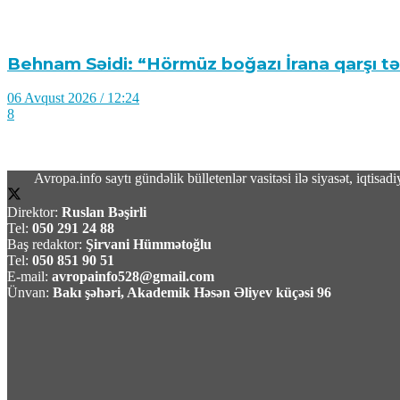
Behnam Səidi: “Hörmüz boğazı İrana qarşı tə
06 Avqust 2026 / 12:24
8
Avropa.info saytı gündəlik bülletenlər vasitəsi ilə siyasət, iqtis
Direktor:
Ruslan Bəşirli
Mənəvi birlikdən böyük müttəfiqliyə: Qırğızıs
Tel:
050 291 24 88
Baş redaktor:
Şirvani Hümmətoğlu
Tel:
050 851 90 51
06 Avqust 2026 / 11:55
E-mail:
avropainfo528@gmail.com
9
Ünvan:
Bakı şəhəri, Akademik Həsən Əliyev küçəsi 96
Türkiyə–Azərbaycan Universitetindən abitur