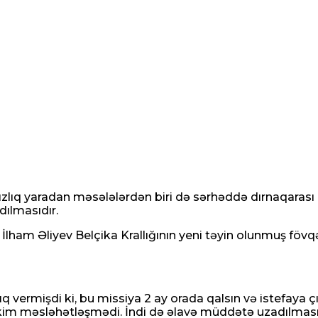
zlıq yaradan məsələlərdən biri də sərhəddə dırnaqarası
ılmasıdır.
 İlham Əliyev Belçika Krallığının yeni təyin olunmuş fövq
ıq vermişdi ki, bu missiya 2 ay orada qalsın və istefaya
im məsləhətləşmədi. İndi də əlavə müddətə uzadılması is