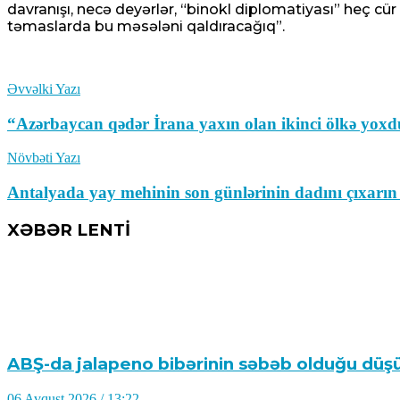
davranışı, necə deyərlər, “binokl diplomatiyası” heç cür
təmaslarda bu məsələni qaldıracağıq”.
Əvvəlki Yazı
“Azərbaycan qədər İrana yaxın olan ikinci ölkə yoxd
Növbəti Yazı
Antalyada yay mehinin son günlərinin dadını çıxa
XƏBƏR LENTİ
ABŞ-da jalapeno bibərinin səbəb olduğu düşü
06 Avqust 2026 / 13:22