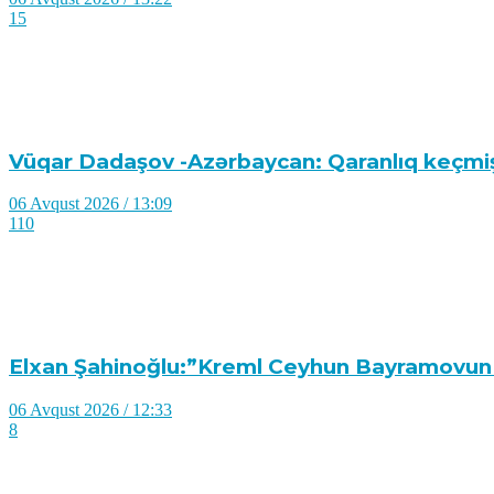
15
Vüqar Dadaşov -Azərbaycan: Qaranlıq keçmiş
06 Avqust 2026 / 13:09
110
Elxan Şahinoğlu:”Kreml Ceyhun Bayramovun K
06 Avqust 2026 / 12:33
8