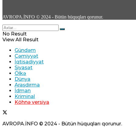
06 Avqust 2026 / 11:52
4
AVROPA.İNFO © 2024 - Bütün hüquqları qorunur.
No Result
View All Result
Gündəm
Tailandda qətlə yetirilən rusiyalı Nazimovlarl
Cəmiyyət
İqtisadiyyat
06 Avqust 2026 / 11:26
Siyasət
7
Ölkə
Dünya
Araşdırma
İdman
Kriminal
Köhnə versiya
Lantratova və Xinşteyn Kursk vilayətinin itk
AVROPA.İNFO © 2024 - Bütün hüquqları qorunur.
06 Avqust 2026 / 11:16
8