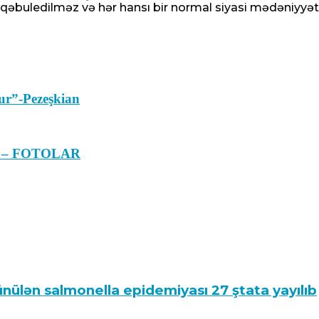
 qəbuledilməz və hər hansı bir normal siyasi mədəniyyət s
ur”-Pezeşkian
rın – FOTOLAR
nülən salmonella epidemiyası 27 ştata yayılıb