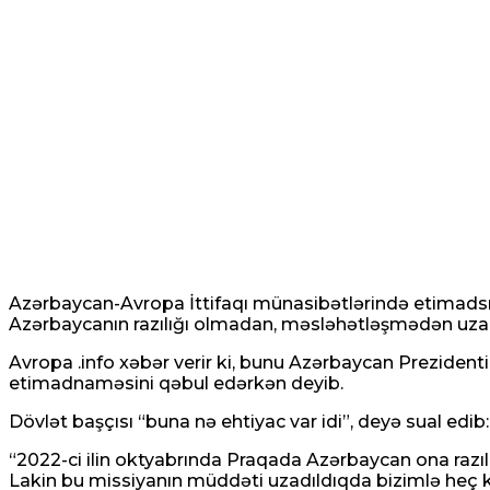
Azərbaycan-Avropa İttifaqı münasibətlərində etimadsı
Azərbaycanın razılığı olmadan, məsləhətləşmədən uzad
Avropa .info xəbər verir ki, bunu Azərbaycan Prezidenti
etimadnaməsini qəbul edərkən deyib.
Dövlət başçısı “buna nə ehtiyac var idi”, deyə sual edib:
“2022-ci ilin oktyabrında Praqada Azərbaycan ona razıl
Lakin bu missiyanın müddəti uzadıldıqda bizimlə heç k