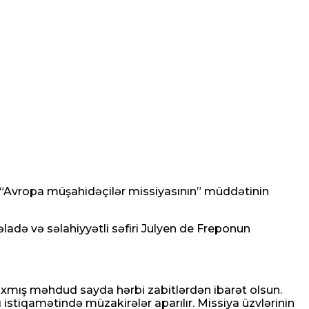
 “Avropa müşahidəçilər missiyasının” müddətinin
əladə və səlahiyyətli səfiri Julyen de Freponun
 çıxmış məhdud sayda hərbi zabitlərdən ibarət olsun.
tiqamətində müzakirələr aparılır. Missiya üzvlərinin