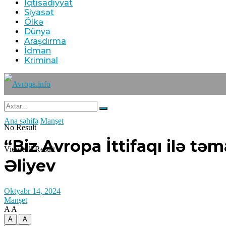
İqtisadiyyat
Siyasət
Ölkə
Dünya
Araşdırma
İdman
Kriminal
Ana səhifə
Manşet
No Result
“Biz Avropa İttifaqı ilə t
View All Result
Əliyev
Oktyabr 14, 2024
Manşet
A
A
A
A