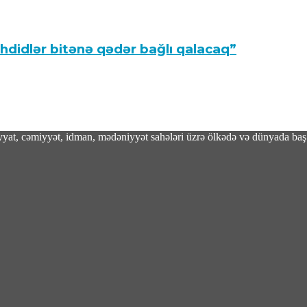
hdidlər bitənə qədər bağlı qalacaq”
adiyyat, cəmiyyət, idman, mədəniyyət sahələri üzrə ölkədə və dünyada baş 
tan səfərinin geostrateji yekunları – TƏHLİL
iyentlərə mühüm xəbər – VİDEO