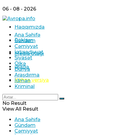
06 - 08 - 2026
Haqqımızda
Ana Səhifə
Reklam
Gündəm
Cəmiyyət
İqtisadiyyat
Media otağı
Siyasət
Ölkə
Əlaqə
Dünya
Araşdırma
Köhnə versiya
İdman
Kriminal
No Result
View All Result
Ana Səhifə
Gündəm
Cəmiyyət