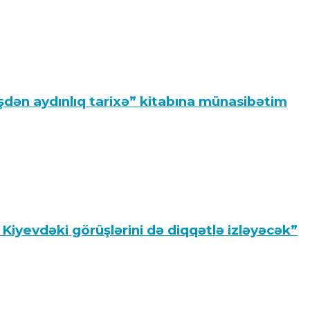
dən aydınlıq tarixə” kitabına münasibətim
iyevdəki görüşlərini də diqqətlə izləyəcək”