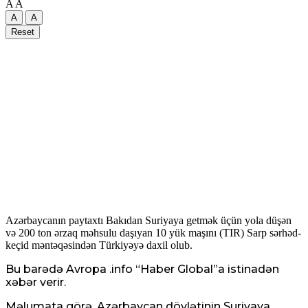
A
A
A
A
Reset
Аzərbaycanın paytaxtı Bakıdan Suriyaya getmək üçün yola düşən
və 200 ton ərzaq məhsulu daşıyan 10 yük maşını (TIR) Sarp sərhəd-
keçid məntəqəsindən Türkiyəyə daxil olub.
Bu barədə Avropa .info “Haber Global”a istinadən
xəbər verir.
Məlumata görə, Azərbaycan dövlətinin Suriyaya