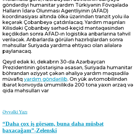
göndərdiyi humanitar yardım Türkiyənin Fövqəladə
Halların İdarə Olunması Agentliyinin (AFAD)
koordinasiyası altında ölkə üzərindən tranzit yolu ilə
keçərək Çobanbeyə çatdırılacaq. Yardım maşınları
Kilisdəki Çobanbey sərhəd-keçid məntəqəsindən
keçdikdən sonra AFAD-ın logistika anbarlarına təhvil
veriləcək. Anbarlarda görülən hazırlıqlardan sonra
məhsullar Suriyada yardıma ehtiyacı olan ailələrə
paylanacaq.
Qeyd edək ki, dekabrın 30-da Azərbaycan
Prezidentinin göstərişinə əsasən, Suriyada humanitar
böhrandan əziyyət çəkən əhaliyə yardım məqsədilə
müvafiq
yardım göndərilib
. On yük avtomobilindən
ibarət konvoyda ümumilikdə 200 tona yaxın ərzaq və
qida məhsulları var
Əvvəlki Yazı
“Daha çox iş görsəm, buna daha müsbət
baxacağam”-Zelenski