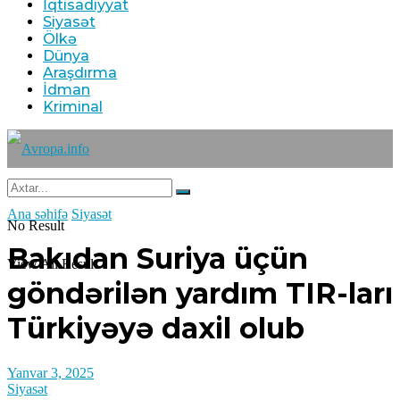
İqtisadiyyat
Siyasət
Ölkə
Dünya
Araşdırma
İdman
Kriminal
Ana səhifə
Siyasət
No Result
Bakıdan Suriya üçün
View All Result
göndərilən yardım TIR-ları
Türkiyəyə daxil olub
Yanvar 3, 2025
Siyasət