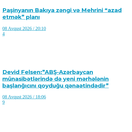
Paşinyanın Bakıya zəngi və Mehrini “azad
etmək” planı
08 Avqust 2026 / 20:10
4
Devid Felsen:”ABŞ-Azərbaycan
münasibətlərində də yeni mərhələnin
başlanğıcını qoyduğu qənaətindədir”
08 Avqust 2026 / 18:06
9