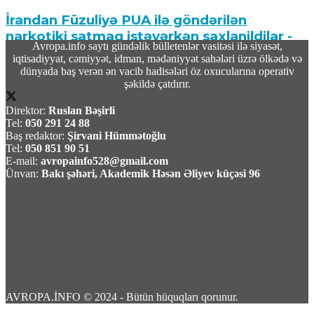
İrandan Füzuliyə PUA ilə göndərilən
narkotiki satmaq istəyərkən saxlanildilar -
Avropa.info saytı gündəlik bülletenlər vasitəsi ilə siyasət,
Video
iqtisadiyyat, cəmiyyət, idman, mədəniyyət sahələri üzrə ölkədə və
dünyada baş verən ən vacib hadisələri öz oxucularına operativ
08 Avqust 2026 / 18:00
şəkildə çatdırır.
9
Direktor:
Ruslan Bəşirli
Tel:
050 291 24 88
Baş redaktor:
Şirvani Hümmətoğlu
Tel:
050 851 90 51
E-mail:
avropainfo528@gmail.com
Ünvan:
Bakı şəhəri, Akademik Həsən Əliyev küçəsi 96
BƏƏ Hörmüz boğazında İran gəmisini
raketlə hədəfə aldığını açıqlayıb
08 Avqust 2026 / 16:47
1
AVROPA.İNFO © 2024 - Bütün hüquqları qorunur.