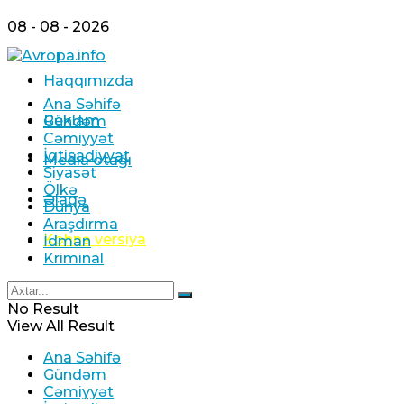
08 - 08 - 2026
Haqqımızda
Ana Səhifə
Reklam
Gündəm
Cəmiyyət
İqtisadiyyat
Media otağı
Siyasət
Ölkə
Əlaqə
Dünya
Araşdırma
Köhnə versiya
İdman
Kriminal
No Result
View All Result
Ana Səhifə
Gündəm
Cəmiyyət