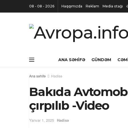
08 - 08 - 2026
Haqqımızda
Reklam
Media otağı
ANA SƏHIFƏ
GÜNDƏM
CƏM
Ana səhifə
Hadisə
Bakıda Avtomobi
çırpılıb -Video
Yanvar 1, 2025
Hadisə