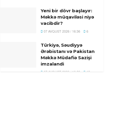
Yeni bir dövr başlayır:
Məkkə müqaviləsi niyə
vacibdir?
07 AVQUST 2026 / 16:36
6
Türkiyə, Səudiyyə
Ərəbistanı və Pakistan
Məkkə Müdafiə Sazişi
imzalandi
07 AVQUST 2026 / 16:20
19
Rusiyada Azərbaycan
əsilli idmançıya hökm
oxundu
07 AVQUST 2026 / 15:28
16
Türkiyə, Səudiyyə
Ərəbistanı və Pakistan
üçtərəfli müdafiə sazişi