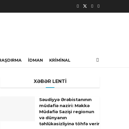
RAŞDIRMA
İDMAN
KRIMINAL
XƏBƏR LENTİ
Səudiyyə Ərəbistanının
müdafiə naziri: Məkkə
Müdafiə Sazişi regionun
və dünyanın
təhlükəsizliyinə töhfə verir