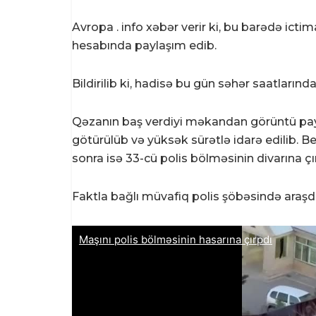
Avropa . info xəbər verir ki, bu barədə ict
hesabında paylaşım edib.
Bildirilib ki, hadisə bu gün səhər saatların
Qəzanın baş verdiyi məkandan görüntü paylaş
götürülüb və yüksək sürətlə idarə edilib. B
sonra isə 33-cü polis bölməsinin divarına çır
Faktla bağlı müvafiq polis şöbəsində araşdı