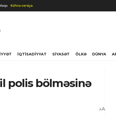
Əlaqə
Köhnə versiya
IYYƏT
İQTISADIYYAT
SIYASƏT
ÖLKƏ
DÜNYA
A
l polis bölməsinə
A
A