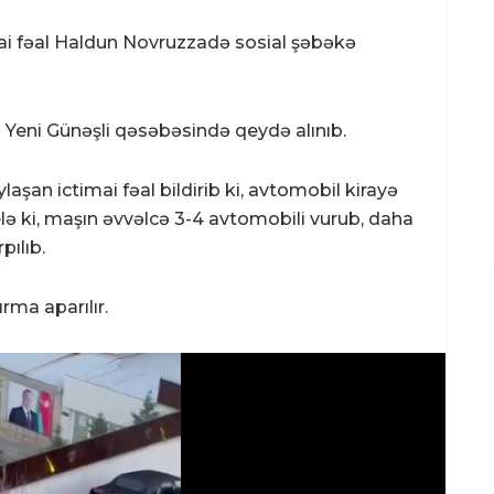
imai fəal Haldun Novruzzadə sosial şəbəkə
da Yeni Günəşli qəsəbəsində qeydə alınıb.
an ictimai fəal bildirib ki, avtomobil kirayə
elə ki, maşın əvvəlcə 3-4 avtomobili vurub, daha
pılıb.
rma aparılır.