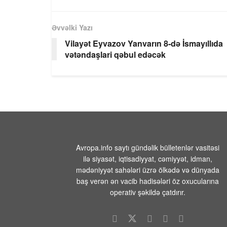
Əvvəlki Yazı
Vilayət Eyvazov Yanvarın 8-də İsmayıllıda
vətəndaşlari qəbul edəcək
Avropa.info saytı gündəlik bülletenlər vasitəsi
ilə siyasət, iqtisadiyyat, cəmiyyət, idman,
mədəniyyət sahələri üzrə ölkədə və dünyada
baş verən ən vacib hadisələri öz oxucularına
operativ şəkildə çatdırır.