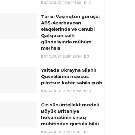
07 AVQUST 2026 / 23:00
12
Tarixi Vaşinqton görüşü:
ABŞ-Azərbaycan
əlaqələrində və Cənubi
Qafqazın sülh
gündəliyində mühüm
mərhələ
07 AVQUST 2026 / 21:34
3
Yaltada Ukrayna Silahlı
Qüvvələrinə məxsus
pilotsuz kater sahilə çıxıb
07 AVQUST 2026 / 16:52
10
Çin süni intellekt modeli
Böyük Britaniya
hökumətinin sınaq
mühitindən qurtula bildi
07 AVQUST 2026 / 16:41
1