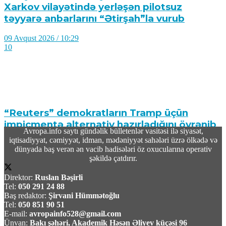
Xarkov vilayətində yerləşən pilotsuz
təyyarə anbarlarını “Ətirşah”la vurub
09 Avqust 2026 / 10:29
10
“Reuters” demokratların Tramp üçün
impiçmentə alternativ hazırladığını öyrənib
Avropa.info saytı gündəlik bülletenlər vasitəsi ilə siyasət,
iqtisadiyyat, cəmiyyət, idman, mədəniyyət sahələri üzrə ölkədə və
09 Avqust 2026 / 10:19
dünyada baş verən ən vacib hadisələri öz oxucularına operativ
12
şəkildə çatdırır.
Direktor:
Ruslan Bəşirli
Tel:
050 291 24 88
Baş redaktor:
Şirvani Hümmətoğlu
Tel:
050 851 90 51
E-mail:
avropainfo528@gmail.com
TASS: Ukrayna Silahlı Qüvvələri üçün yerüstü
Ünvan:
Bakı şəhəri, Akademik Həsən Əliyev küçəsi 96