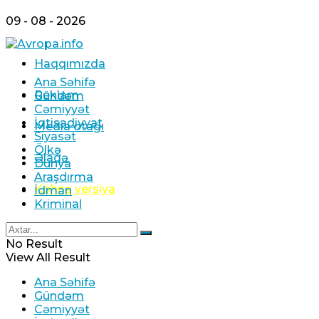
09 - 08 - 2026
Haqqımızda
Ana Səhifə
Reklam
Gündəm
Cəmiyyət
İqtisadiyyat
Media otağı
Siyasət
Ölkə
Əlaqə
Dünya
Araşdırma
Köhnə versiya
İdman
Kriminal
No Result
View All Result
Ana Səhifə
Gündəm
Cəmiyyət