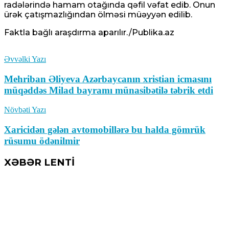
radələrində hamam otağında qəfil vəfat edib. Onun
ürək çatışmazlığından ölməsi müəyyən edilib.
Faktla bağlı araşdırma aparılır./Publika.az
Əvvəlki Yazı
Mehriban Əliyeva Azərbaycanın xristian icmasını
müqəddəs Milad bayramı münasibətilə təbrik etdi
Növbəti Yazı
Xaricidən gələn avtomobillərə bu halda gömrük
rüsumu ödənilmir
XƏBƏR LENTİ