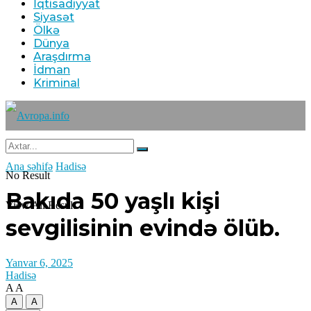
İqtisadiyyat
Siyasət
Ölkə
Dünya
Araşdırma
İdman
Kriminal
Ana səhifə
Hadisə
No Result
Bakıda 50 yaşlı kişi
View All Result
sevgilisinin evində ölüb.
Yanvar 6, 2025
Hadisə
A
A
A
A