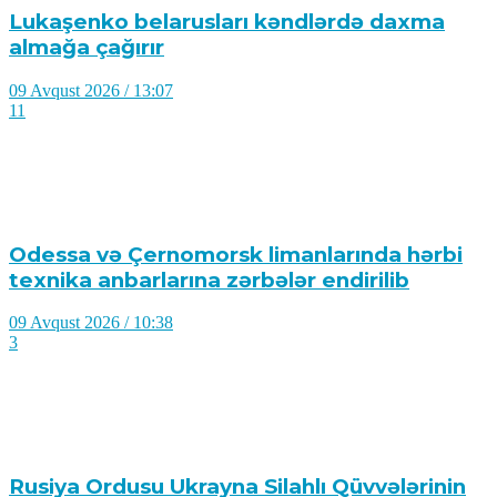
Lukaşenko belarusları kəndlərdə daxma
almağa çağırır
09 Avqust 2026 / 13:07
11
Odessa və Çernomorsk limanlarında hərbi
texnika anbarlarına zərbələr endirilib
09 Avqust 2026 / 10:38
3
Rusiya Ordusu Ukrayna Silahlı Qüvvələrinin