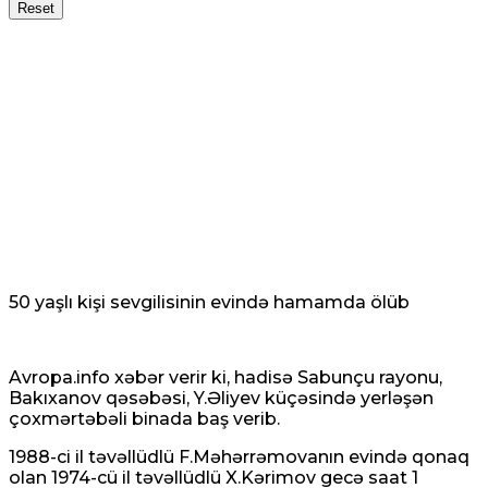
Reset
50 yaşlı kişi sevgilisinin evində hamamda ölüb
Avropa.info xəbər verir ki, hadisə Sabunçu rayonu,
Bakıxanov qəsəbəsi, Y.Əliyev küçəsində yerləşən
çoxmərtəbəli binada baş verib.
1988-ci il təvəllüdlü F.Məhərrəmovanın evində qonaq
olan 1974-cü il təvəllüdlü X.Kərimov gecə saat 1