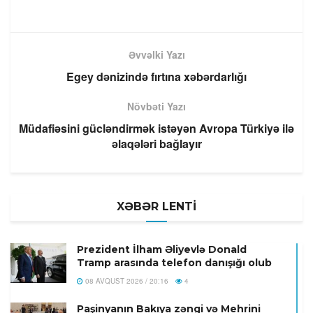
Əvvəlki Yazı
Egey dənizində fırtına xəbərdarlığı
Növbəti Yazı
Müdafiəsini gücləndirmək istəyən Avropa Türkiyə ilə
əlaqələri bağlayır
XƏBƏR LENTİ
Prezident İlham Əliyevlə Donald
Tramp arasında telefon danışığı olub
08 AVQUST 2026 / 20:16
4
Paşinyanın Bakıya zəngi və Mehrini