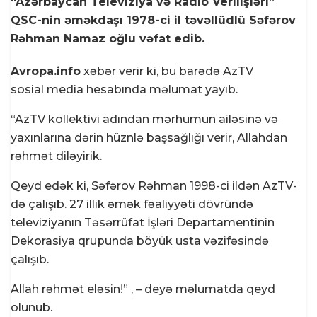
“Azərbaycan Televiziya və Radio Verilişləri”
QSC-nin əməkdaşı 1978-ci il təvəllüdlü Səfərov
Rəhman Namaz oğlu vəfat edib.
Avropa.info
xəbər verir ki, bu barədə AzTV
sosial media hesabında məlumat yayıb.
“AzTV kollektivi adından mərhumun ailəsinə və
yaxınlarına dərin hüznlə başsağlığı verir, Allahdan
rəhmət diləyirik.
Qeyd edək ki, Səfərov Rəhman 1998-ci ildən AzTV-
də çalışıb. 27 illik əmək fəaliyyəti dövründə
televiziyanın Təsərrüfat İşləri Departamentinin
Dekorasiya qrupunda böyük usta vəzifəsində
çalışıb.
Allah rəhmət eləsin!” , – deyə məlumatda qeyd
olunub.