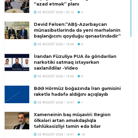
“azad etmək” planı
08 AVQUST 2026 / 20:10
4
Devid Felsen:”ABŞ-Azərbaycan
münasibətlərində də yeni mərhələnin
başlanğıcını qoyduğu qənaətindədir”
08 AVQUST 2026 / 18:06
9
İrandan Füzuliyə PUA ilə göndərilən
narkotiki satmaq istəyərkən
saxlanildilar -Video
08 AVQUST 2026 / 18:00
9
BƏƏ Hörmüz boğazında İran gəmisini
raketlə hədəfə aldığını açıqlayıb
08 AVQUST 2026 / 16:47
1
Xameneinin baş müşaviri: Region
ölkələri artan əməkdaşlıqla
təhlükəsizliyi təmin edə bilər
08 AVQUST 2026 / 16:41
18