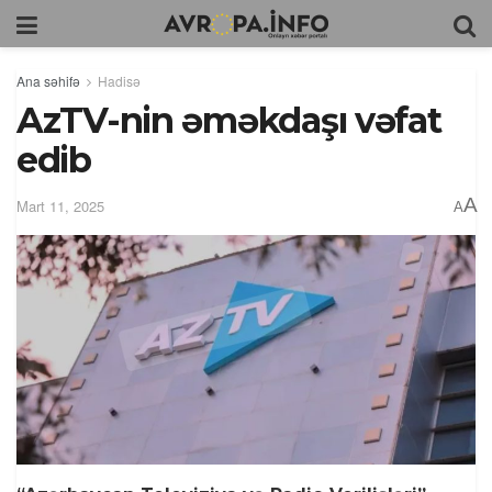
Ana səhifə
Hadisə
AzTV-nin əməkdaşı vəfat
edib
A
Mart 11, 2025
A