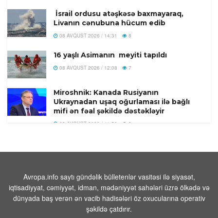
İsrail ordusu atəşkəsə baxmayaraq,
Livanın cənubuna hücum edib
08 AVQUST 2026 / 14:31
8
16 yaşlı Asimanın meyiti tapıldı
08 AVQUST 2026 / 12:08
7
Miroshnik: Kanada Rusiyanın
Ukraynadan uşaq oğurlaması ilə bağlı
mifi ən fəal şəkildə dəstəkləyir
08 AVQUST 2026 / 11:58
8
Türkiyədə 104 kiloqram narkotik
maddə ələ keçirilib
08 AVQUST 2026 / 11:28
9
Avropa.info saytı gündəlik bülletenlər vasitəsi ilə siyasət,
Tehranın buna münasibət bildirmə və
iqtisadiyyat, cəmiyyət, idman, mədəniyyət sahələri üzrə ölkədə və
lazım gələrsə, üzr də istəməılidir
dünyada baş verən ən vacib hadisələri öz oxucularına operativ
08 AVQUST 2026 / 11:19
5
şəkildə çatdırır.