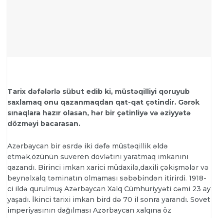
Tarix dəfələrlə sübut edib ki, müstəqilliyi qoruyub
saxlamaq onu qazanmaqdan qat-qat çətindir. Gərək
sınaqlara hazır olasan, hər bir çətinliyə və əziyyətə
dözməyi bacarasan.
Azərbaycan bir əsrdə iki dəfə müstəqillik əldə
etmək,özünün suveren dövlətini yaratmaq imkanını
qazandı. Birinci imkan xarici müdaxilə,daxili çəkişmələr və
beynəlxalq təminatın olmaması səbəbindən itirirdi. 1918-
ci ildə qurulmuş Azərbaycan Xalq Cümhuriyyəti cəmi 23 ay
yaşadı. İkinci tarixi imkan bird də 70 il sonra yarandı. Sovet
imperiyasının dağılması Azərbaycan xalqına öz