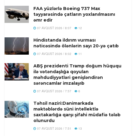
FAA yüzlərlə Boeing 737 Max
təyyarəsində çatların yoxlanılmasını
əmr edir
07 AVQUST 2026 / 8:07
12
Hindistanda ildırım vurması
nəticəsində ölənlərin sayı 20-yə çatıb
07 AVQUST 2026 / 8:02
11
ABŞ prezidenti Tramp doğum hüququ
ilə vətəndaşlığa qoyulan
məhdudiyyətləri genişləndirən
sərəncamlar imzalayıb
07 AVQUST 2026 / 7:57
6
Təhsil naziri:Danimarkada
məktəblərdə süni intellektlə
saxtakarlığa qarşı şifahi müdafiə tələb
olunurdu
07 AVQUST 2026 / 7:51
13