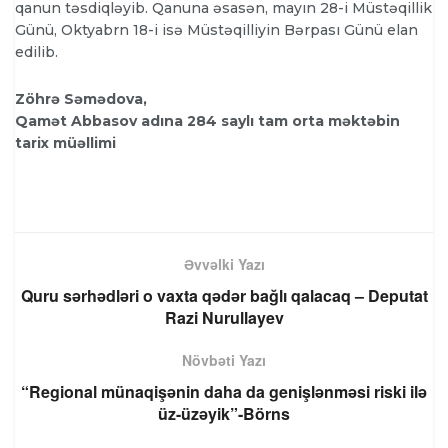
qanun təsdiqləyib. Qanuna əsasən, mayın 28-i Müstəqillik
Günü, Oktyabrn 18-i isə Müstəqilliyin Bərpası Günü elan
edilib.
Zöhrə Səmədova,
Qamət Abbasov adına 284 saylı tam orta məktəbin
tarix müəllimi
Əvvəlki Yazı
Quru sərhədləri o vaxta qədər bağlı qalacaq – Deputat
Razi Nurullayev
Növbəti Yazı
“Regional münaqişənin daha da genişlənməsi riski ilə
üz-üzəyik”-Börns