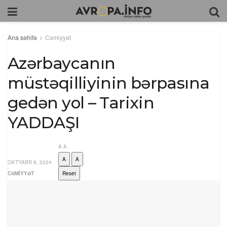
Ana səhifə
Cəmiyyət
Azərbaycanın
müstəqilliyinin bərpasına
gedən yol – Tarixin
YADDAŞI
A
A
A
A
OKTYABR 8, 2024
CƏMIYYƏT
Reset