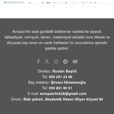
Konqoda Ebola epidemiyası böyüyür,
Virus mutasiyaya uğramış ola bilər
07 AVQUST 2026 / 7:44
11
Tramp: “İranla razılaşma tezliklə əldə
oluna bilər
Avropa.info saytı gündəlik bülletenlər vasitəsi ilə siyasət,
iqtisadiyyat, cəmiyyət, idman, mədəniyyət sahələri üzrə ölkədə və
07 AVQUST 2026 / 7:32
12
dünyada baş verən ən vacib hadisələri öz oxucularına operativ
UEFA FİFA təşkilatlarını boykot
şəkildə çatdırır.
qərarından geri çəkilməyib
06 AVQUST 2026 / 23:15
9
Suriyanın paytaxtı Dəməşqdə güclü
Direktor:
Ruslan Bəşirli
partlayış: Ölən və yaralananlar var
Tel:
050 291 24 88
06 AVQUST 2026 / 23:09
19
Baş redaktor:
Şirvani Hümmətoğlu
Tel:
050 851 90 51
Zelenski Ceyhun Bayramovla görüşüb
E-mail:
avropainfo528@gmail.com
-Video
Ünvan:
Bakı şəhəri, Akademik Həsən Əliyev küçəsi 96
06 AVQUST 2026 / 22:46
10
Romada İsrail və Livan arasında