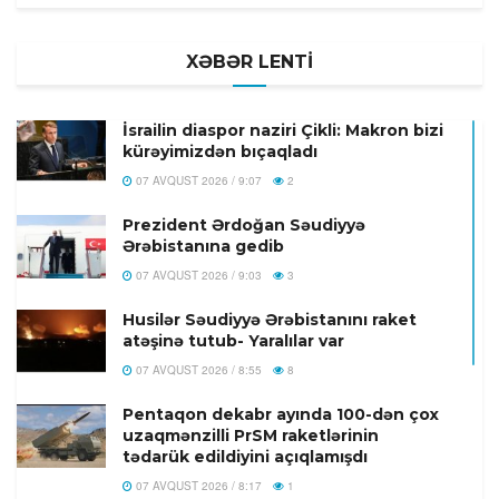
XƏBƏR LENTİ
İsrailin diaspor naziri Çikli: Makron bizi
kürəyimizdən bıçaqladı
07 AVQUST 2026 / 9:07
2
Prezident Ərdoğan Səudiyyə
Ərəbistanına gedib
07 AVQUST 2026 / 9:03
3
Husilər Səudiyyə Ərəbistanını raket
atəşinə tutub- Yaralılar var
07 AVQUST 2026 / 8:55
8
Pentaqon dekabr ayında 100-dən çox
uzaqmənzilli PrSM raketlərinin
tədarük edildiyini açıqlamışdı
07 AVQUST 2026 / 8:17
1