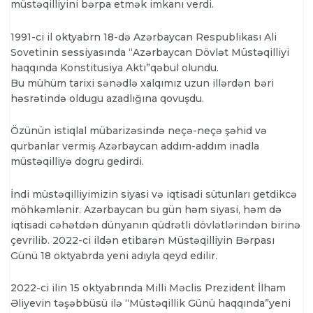
müstəqilliyini bərpa etmək imkanı verdi.
1991-ci il oktyabrn 18-də Azərbaycan Respublikası Ali
Sovetinin sessiyasında “Azərbaycan Dövlət Müstəqilliyi
haqqında Konstitusiya Aktı”qəbul olundu.
Bu mühüm tarixi sənədlə xalqımız uzun illərdən bəri
həsrətində oldugu azadlığına qovuşdu.
Özünün istiqlal mübarizəsində neçə-neçə şəhid və
qurbanlar vermiş Azərbaycan addım-addım inadla
müstəqilliyə dogru gedirdi.
İndi müstəqilliyimizin siyasi və iqtisadi sütunları getdikcə
möhkəmlənir. Azərbaycan bu gün həm siyasi, həm də
iqtisadi cəhətdən dünyanın qüdrətli dövlətlərindən birinə
çevrilib. 2022-ci ildən etibarən Müstəqilliyin Bərpası
Günü 18 oktyabrda yeni adıyla qeyd edilir.
2022-ci ilin 15 oktyabrında Milli Məclis Prezident İlham
Əliyevin təşəbbüsü ilə “Müstəqillik Günü haqqında”yeni