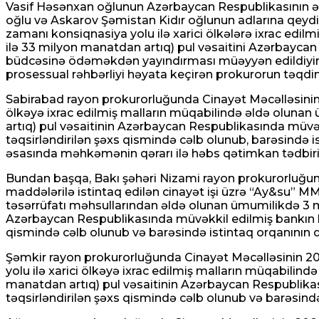
Vasif Həsənxan oğlunun Azərbaycan Respublikasının əra
oğlu və Askarov Şəmistan Kidır oğlunun adlarına qeydiy
zamanı konsiqnasiya yolu ilə xarici ölkələrə ixrac ed
ilə 33 milyon manatdan artıq) pul vəsaitini Azərbayca
büdcəsinə ödəməkdən yayındırması müəyyən edildiyində
prosessual rəhbərliyi həyata keçirən prokurorun təqdi
Sabirabad rayon prokurorluğunda Cinayət Məcəlləsinin 2
ölkəyə ixrac edilmiş malların müqabilində əldə oluna
artıq) pul vəsaitinin Azərbaycan Respublikasında müv
təqsirləndirilən şəxs qismində cəlb olunub, barəsində 
əsasında məhkəmənin qərarı ilə həbs qətimkan tədbiri 
Bundan başqa, Bakı şəhəri Nizami rayon prokurorluğunda 
maddələrilə istintaq edilən cinayət işi üzrə “Ay&su” 
təsərrüfatı məhsullarından əldə olunan ümumilikdə 3 m
Azərbaycan Respublikasında müvəkkil edilmiş bankın he
qismində cəlb olunub və barəsində istintaq orqanının qər
Şəmkir rayon prokurorluğunda Cinayət Məcəlləsinin 208.
yolu ilə xarici ölkəyə ixrac edilmiş malların müqabili
manatdan artıq) pul vəsaitinin Azərbaycan Respublika
təqsirləndirilən şəxs qismində cəlb olunub və barəsində 