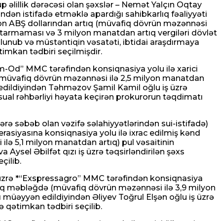
əlillik dərəcəsi olan şəxslər – Nemət Yalçın Oqtay
ndən istifadə etməklə apardığı sahibkarlıq fəaliyyəti
lyon ABŞ dollarından artıq (müvafiq dövrün məzənnəsi
ytarmaması və 3 milyon manatdan artıq vergiləri dövlət
unub və müstəntiqin vəsatəti, ibtidai araşdırmaya
imkan tədbiri seçilmişdir.
am-Od” MMC tərəfindən konsiqnasiya yolu ilə xarici
 (müvafiq dövrün məzənnəsi ilə 2,5 milyon manatdan
edildiyindən Təhməzov Şamil Kamil oğlu iş üzrə
ssual rəhbərliyi həyata keçirən prokurorun təqdimatı
rə səbəb olan vəzifə səlahiyyətlərindən sui-istifadə)
asiyasına konsiqnasiya yolu ilə ixrac edilmiş kənd
lə 5,1 milyon manatdan artıq) pul vəsaitinin
sel Əbilfət qızı iş üzrə təqsirləndirilən şəxs
çilib.
şi üzrə *“Exspressagro” MMC tərəfindən konsiqnasiya
rtıq məbləğdə (müvafiq dövrün məzənnəsi ilə 3,9 milyon
müəyyən edildiyindən Əliyev Toğrul Elşən oğlu iş üzrə
ə qətimkan tədbiri seçilib.