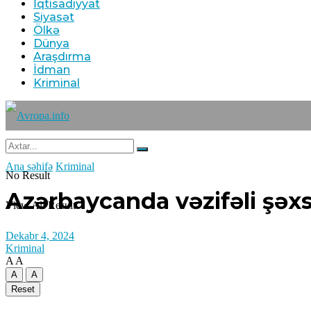
İqtisadiyyat
Siyasət
Ölkə
Dünya
Araşdırma
İdman
Kriminal
Ana səhifə
Kriminal
No Result
Azərbaycanda vəzifəli şəxs
View All Result
Dekabr 4, 2024
Kriminal
A
A
A
A
Reset