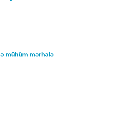
ində mühüm mərhələ