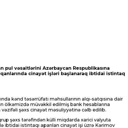
an pul vəsaitlərini Azərbaycan Respublikasına
larında cinayət işləri başlanaraq ibtidai istintaq
sında kənd təsərrüfatı məhsullarının alqı-satqısına dair
ərin ölkəmizdə müvəkkil edilmiş bank hesablarına
əzifəli şəxs cinayət məsuliyyətinə cəlb edilib.
qrup şəxs tərəfindən külli miqdarda xarici valyuta
ibtidai istintaqı aparılan cinayət işi üzrə Kərimov