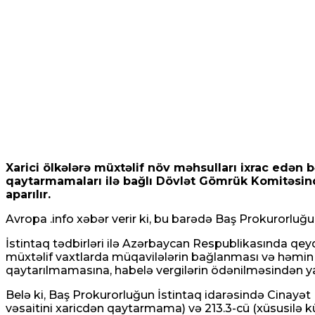
Xarici ölkələrə müxtəlif növ məhsulları ixrac edən 
qaytarmamaları ilə bağlı Dövlət Gömrük Komitəsində
aparılır.
Avropa .info
xəbər verir ki, bu barədə Baş Prokurorlu
İstintaq tədbirləri ilə Azərbaycan Respublikasında qeydə
müxtəlif vaxtlarda müqavilələrin bağlanması və həmin 
qaytarılmamasına, habelə vergilərin ödənilməsindən yay
Belə ki, Baş Prokurorluğun İstintaq idarəsində Cinayət 
vəsaitini xaricdən qaytarmama) və 213.3-cü (xüsusilə kü