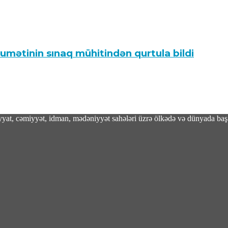
umətinin sınaq mühitindən qurtula bildi
adiyyat, cəmiyyət, idman, mədəniyyət sahələri üzrə ölkədə və dünyada baş 
 vacibdir?