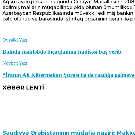
Ağsu rayon prokurorluğunda Cinayət Məcəlləsinin 208.2.1
edilmiş malların müqabilində əldə olunan ümumilikdə 
Azərbaycan Respublikasında müvəkkil edilmiş bankın h
cəlb olunub və barəsində istintaq orqanının qərarı ilə p
Əvvəlki Yazı
Bakıda məktəbdə bıçaqlanma hadisəsi baş verib
Növbəti Yazı
“İranın Ali Kiberməkan Şurası ilə də razılığa gəlməyə
XƏBƏR LENTİ
Səudiyyə Ərəbistanının müdafiə naziri: Məkkə