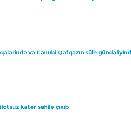
aqələrində və Cənubi Qafqazın sülh gündəliy
lotsuz kater sahilə çıxıb