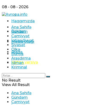
08 - 08 - 2026
Haqqımızda
Ana Səhifə
Reklam
Gündəm
Cəmiyyət
İqtisadiyyat
Media otağı
Siyasət
Ölkə
Əlaqə
Dünya
Araşdırma
Köhnə versiya
İdman
Kriminal
No Result
View All Result
Ana Səhifə
Gündəm
Cəmiyyət