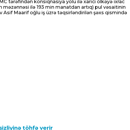
MC tərəfindən konsiqnasiya yolu ilə xarici ölkəyə ixrac
 məzənnəsi ilə 193 min manatdan artıq) pul vəsaitinin
if Maarif oğlu iş üzrə təqsirləndirilən şəxs qismində
zliyinə töhfə verir