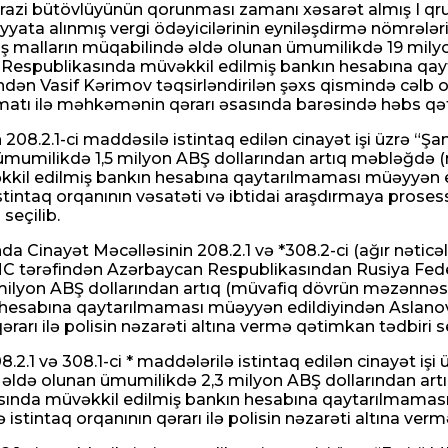
zi bütövlüyünün qorunması zamanı xəsarət almış I qrup 
yata alınmış vergi ödəyicilərinin eyniləşdirmə nömrələri
ilmiş malların müqabilində əldə olunan ümumilikdə 19 mi
n Respublikasında müvəkkil edilmiş bankın hesabına qa
n Vasif Kərimov təqsirləndirilən şəxs qismində cəlb ol
matı ilə məhkəmənin qərarı əsasında barəsində həbs qət
08.2.1-ci maddəsilə istintaq edilən cinayət işi üzrə “Ş
n ümumilikdə 1,5 milyon ABŞ dollarından artıq məbləğdə
əkkil edilmiş bankın hesabına qaytarılmaması müəyyən 
istintaq orqanının vəsatəti və ibtidai araşdırmaya prose
seçilib.
Cinayət Məcəlləsinin 208.2.1 və *308.2-ci (ağır nəticələ
MMC tərəfindən Azərbaycan Respublikasından Rusiya Feder
ilyon ABŞ dollarından artıq (müvafiq dövrün məzənnəsi i
sabına qaytarılmaması müəyyən edildiyindən Aslanova Ay
arı ilə polisin nəzarəti altına vermə qətimkan tədbiri se
2.1 və 308.1-ci * maddələrilə istintaq edilən cinayət i
ndə əldə olunan ümumilikdə 2,3 milyon ABŞ dollarından a
sında müvəkkil edilmiş bankın hesabına qaytarılmaması 
istintaq orqanının qərarı ilə polisin nəzarəti altına verm