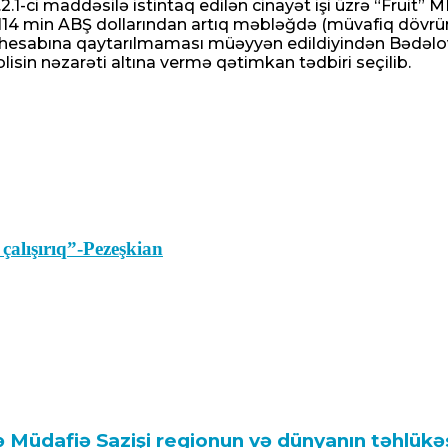
-ci maddəsilə istintaq edilən cinayət işi üzrə “Fruit” M
114 min ABŞ dollarından artıq məbləğdə (müvafiq dövrün
esabına qaytarılmaması müəyyən edildiyindən Bədəlov As
olisin nəzarəti altına vermə qətimkan tədbiri seçilib.
 çalışırıq”-Pezeşkian
 Müdafiə Sazişi regionun və dünyanın təhlükəsi