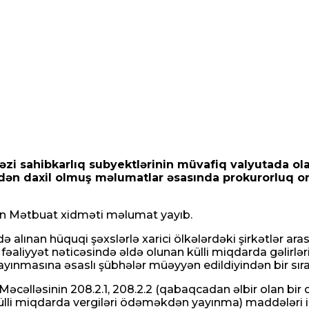
bəzi sahibkarlıq subyektlərinin müvafiq valyutada ol
n daxil olmuş məlumatlar əsasında prokurorluq orqan
ğun Mətbuat xidməti məlumat yayıb.
 alınan hüquqi şəxslərlə xarici ölkələrdəki şirkətlər ara
fəaliyyət nəticəsində əldə olunan külli miqdarda gəlirl
ınmasına əsaslı şübhələr müəyyən edildiyindən bir sıra v
Məcəlləsinin 208.2.1, 208.2.2 (qabaqcadan əlbir olan bir 
lli miqdarda vergiləri ödəməkdən yayınma) maddələri ilə 