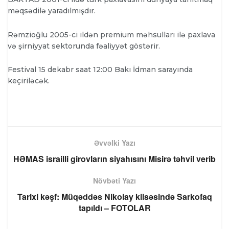
məqsədilə yaradılmışdır.
Rəmzioğlu 2005-ci ildən premium məhsulları ilə paxlava
və şirniyyat sektorunda fəaliyyət göstərir.
Festival 15 dekabr saat 12:00 Bakı İdman sarayında
keçiriləcək.
Əvvəlki Yazı
HƏMAS israilli girovların siyahısını Misirə təhvil verib
Növbəti Yazı
Tarixi kəşf: Müqəddəs Nikolay kilsəsində Sarkofaq
tapıldı – FOTOLAR