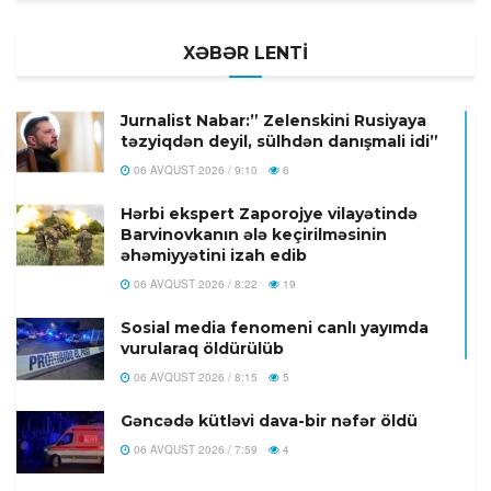
XƏBƏR LENTİ
Jurnalist Nabar:” Zelenskini Rusiyaya
təzyiqdən deyil, sülhdən danışmali idi”
06 AVQUST 2026 / 9:10
6
Hərbi ekspert Zaporojye vilayətində
Barvinovkanın ələ keçirilməsinin
əhəmiyyətini izah edib
06 AVQUST 2026 / 8:22
19
Sosial media fenomeni canlı yayımda
vurularaq öldürülüb
06 AVQUST 2026 / 8:15
5
Gəncədə kütləvi dava-bir nəfər öldü
06 AVQUST 2026 / 7:59
4