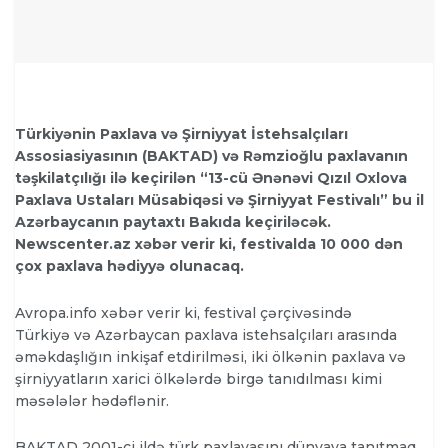
Türkiyənin Paxlava və Şirniyyat İstehsalçıları
Assosiasiyasının (BAKTAD) və Rəmzioğlu paxlavanın
təşkilatçılığı ilə keçirilən “13-cü Ənənəvi Qızıl Oxlova
Paxlava Ustaları Müsabiqəsi və Şirniyyat Festivalı” bu il
Azərbaycanın paytaxtı Bakıda keçiriləcək.
Newscenter.az xəbər verir ki, festivalda 10 000 dən
çox paxlava hədiyyə olunacaq.
Avropa.info xəbər verir ki, festival çərçivəsində
Türkiyə və Azərbaycan paxlava istehsalçıları arasında
əməkdaşlığın inkişaf etdirilməsi, iki ölkənin paxlava və
şirniyyatların xarici ölkələrdə birgə tanıdılması kimi
məsələlər hədəflənir.
BAKTAD 2001-ci ildə türk paxlavasını dünyaya tanıtmaq