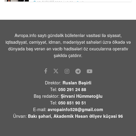
05 AVQUST 2026 / 16:28
10
Rosatom: Zaporojya Atom Elektrik
Stansiyasının 4 əməkdaşı yaralanıb
05 AVQUST 2026 / 16:22
9
Avropa.info saytı gündəlik bülletenlər vasitəsi ilə siyasət,
iqtisadiyyat, cəmiyyət, idman, mədəniyyət sahələri üzrə ölkədə və
Bu gün Xocavəndə növbəti köç
dünyada baş verən ən vacib hadisələri öz oxucularına operativ
karvanı yola salındı – Foto
şəkildə çatdırır.
05 AVQUST 2026 / 13:22
9
Ali Məhkəmənin hakimi təqaüdə
göndərildi – Foto
Direktor:
Ruslan Bəşirli
05 AVQUST 2026 / 13:17
2
Tel:
050 291 24 88
Yeni Zelandiya sahillərində 6,3 bal
Baş redaktor:
Şirvani Hümmətoğlu
gücündə zəlzələ baş verib
Tel:
050 851 90 51
E-mail:
avropainfo528@gmail.com
05 AVQUST 2026 / 13:00
6
Ünvan:
Bakı şəhəri, Akademik Həsən Əliyev küçəsi 96
Handelsblatt: Nazirlər Kabinetinin
dəyişməsi Zelenski üçün hökumət
böhranına çevrildi