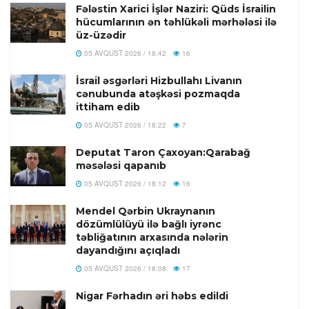
Fələstin Xarici İşlər Naziri: Qüds İsrailin
hücumlarının ən təhlükəli mərhələsi ilə
üz-üzədir
05 AVQUST 2026 / 18:42
16
İsrail əsgərləri Hizbullahı Livanın
cənubunda atəşkəsi pozmaqda
ittiham edib
05 AVQUST 2026 / 18:22
7
Deputat Taron Çaxoyan:Qarabağ
məsələsi qapanıb
05 AVQUST 2026 / 18:12
16
Mendel Qərbin Ukraynanın
dözümlülüyü ilə bağlı iyrənc
təbliğatının arxasında nələrin
dayandığını açıqladı
05 AVQUST 2026 / 18:08
17
Nigar Fərhadın əri həbs edildi