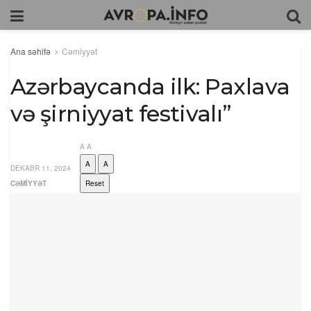
Ana səhifə
Cəmiyyət
Azərbaycanda ilk: Paxlava
və şirniyyat festivalı”
A
A
A
A
DEKABR 11, 2024
CƏMIYYƏT
Reset